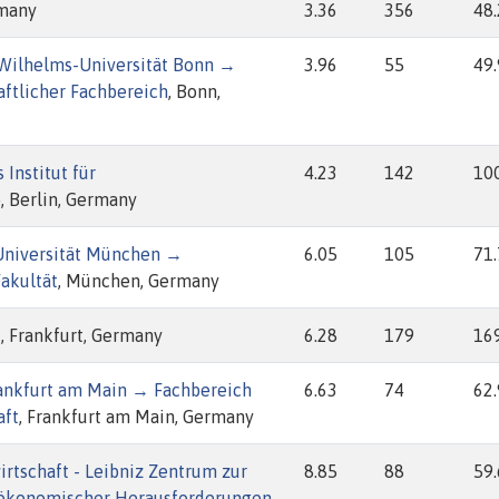
rmany
3.36
356
48
-Wilhelms-Universität Bonn →
3.96
55
49
ftlicher Fachbereich
, Bonn,
Institut für
4.23
142
10
)
, Berlin, Germany
Universität München →
6.05
105
71
Fakultät
, München, Germany
k
, Frankfurt, Germany
6.28
179
16
rankfurt am Main → Fachbereich
6.63
74
62
aft
, Frankfurt am Main, Germany
wirtschaft - Leibniz Zentrum zur
8.85
88
59
 ökonomischer Herausforderungen