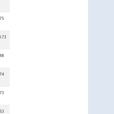
.75
0.73
.88
.74
.73
.53