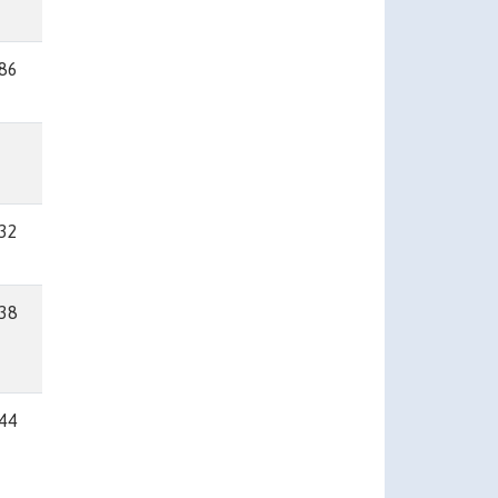
.86
.32
.38
.44