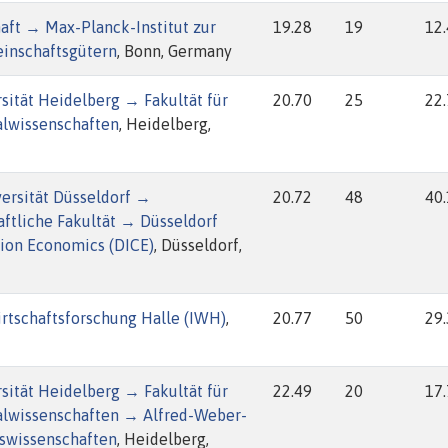
aft → Max-Planck-Institut zur
19.28
19
12
inschaftsgütern
, Bonn, Germany
sität Heidelberg → Fakultät für
20.70
25
22
alwissenschaften
, Heidelberg,
ersität Düsseldorf →
20.72
48
40
ftliche Fakultät → Düsseldorf
tion Economics (DICE)
, Düsseldorf,
Wirtschaftsforschung Halle (IWH)
,
20.77
50
29
sität Heidelberg → Fakultät für
22.49
20
17
ialwissenschaften → Alfred-Weber-
ftswissenschaften
, Heidelberg,