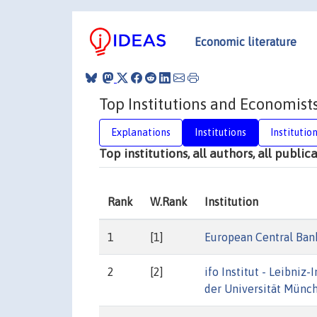
Economic literature
Top Institutions and Economist
Explanations
Institutions
Institutio
Top institutions, all authors, all public
Rank
W.Rank
Institution
1
[1]
European Central Ban
2
[2]
ifo Institut - Leibniz
der Universität Münch