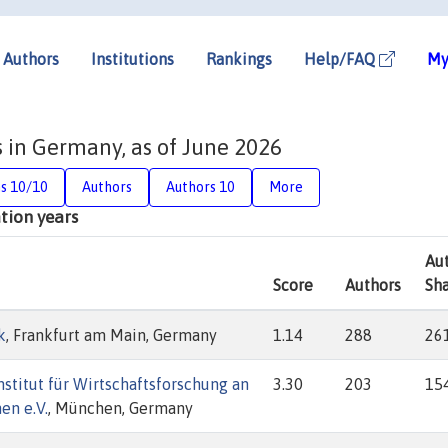
Authors
Institutions
Rankings
Help/FAQ
My
s in Germany, as of June 2026
ns 10/10
Authors
Authors 10
More
ation years
Au
Score
Authors
Sh
k
, Frankfurt am Main, Germany
1.14
288
26
-Institut für Wirtschaftsforschung an
3.30
203
15
en e.V.
, München, Germany