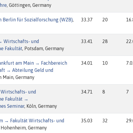
ehre
, Göttingen, Germany
 Berlin für Sozialforschung (WZB)
,
33.37
20
16
→ Wirtschafts- und
33.41
28
22
he Fakultät
, Potsdam, Germany
rankfurt am Main → Fachbereich
34.01
10
7.0
aft → Abteilung Geld und
am Main, Germany
 Wirtschafts- und
34.71
8
7
he Fakultät →
hes Seminar
, Köln, Germany
m → Fakultät Wirtschafts- und
35.03
32
29
, Hohenheim, Germany