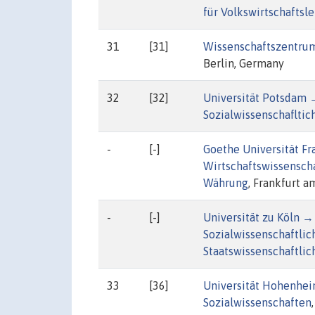
für Volkswirtschaftsl
31
[31]
Wissenschaftszentrum
Berlin, Germany
32
[32]
Universität Potsdam 
Sozialwissenschafltic
-
[-]
Goethe Universität F
Wirtschaftswissensch
Währung
, Frankfurt 
-
[-]
Universität zu Köln →
Sozialwissenschaftlic
Staatswissenschaftlic
33
[36]
Universität Hohenhei
Sozialwissenschaften