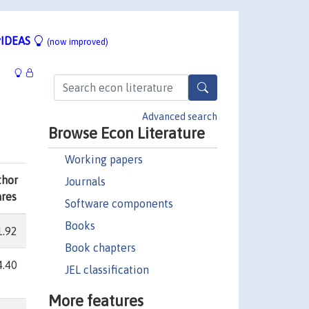
IDEAS
(now improved)
Advanced search
Browse Econ Literature
Working papers
thor
Journals
ares
Software components
Books
1.92
Book chapters
4.40
JEL classification
More features