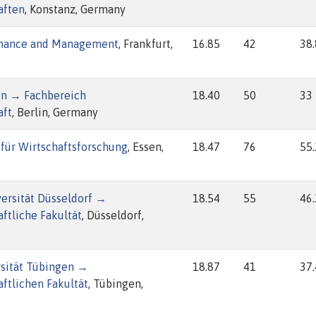
aften
, Konstanz, Germany
Finance and Management
, Frankfurt,
16.85
42
38
lin → Fachbereich
18.40
50
33
aft
, Berlin, Germany
t für Wirtschaftsforschung
, Essen,
18.47
76
55
ersität Düsseldorf →
18.54
55
46
ftliche Fakultät
, Düsseldorf,
rsität Tübingen →
18.87
41
37
ftlichen Fakultät
, Tübingen,