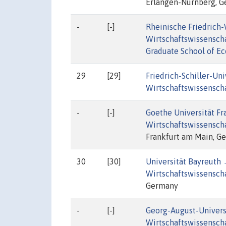
Erlangen-Nürnberg, 
-
[-]
Rheinische Friedrich
Wirtschaftswissensch
Graduate School of E
29
[29]
Friedrich-Schiller-Un
Wirtschaftswissenscha
-
[-]
Goethe Universität F
Wirtschaftswissensch
Frankfurt am Main, G
30
[30]
Universität Bayreuth
Wirtschaftswissenscha
Germany
-
[-]
Georg-August-Univers
Wirtschaftswissensch