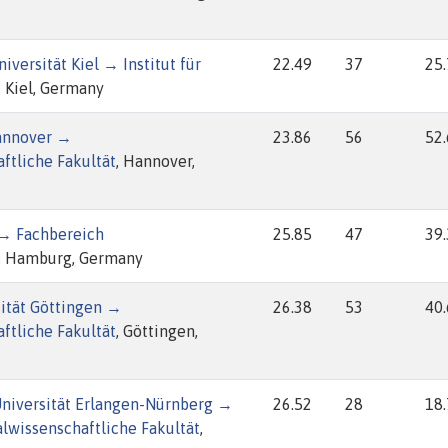
iversität Kiel → Institut für
22.49
37
25
, Kiel, Germany
Hannover →
23.86
56
52
ftliche Fakultät
, Hannover,
 → Fachbereich
25.85
47
39
, Hamburg, Germany
ität Göttingen →
26.38
53
40
ftliche Fakultät
, Göttingen,
Universität Erlangen-Nürnberg →
26.52
28
18
alwissenschaftliche Fakultät
,