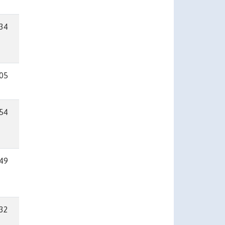
.34
.05
.54
.49
.32