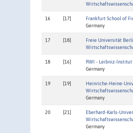
Wirtschaftswissensch
16
[17]
Frankfurt School of 
Germany
17
[18]
Freie Universität Ber
Wirtschaftswissensch
18
[16]
RWI - Leibniz-Institu
Germany
19
[19]
Heinriche-Heine-Univ
Wirtschaftswissenscha
Germany
20
[21]
Eberhard-Karls-Unive
Wirtschaftswissenscha
Germany