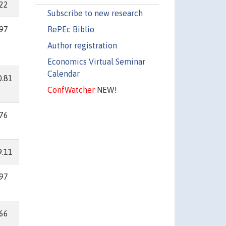
.22
Subscribe to new research
RePEc Biblio
.97
Author registration
Economics Virtual Seminar
Calendar
0.81
ConfWatcher
NEW!
.76
9.11
.97
.66