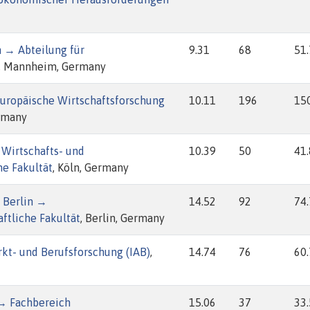
 → Abteilung für
9.31
68
51
, Mannheim, Germany
Europäische Wirtschaftsforschung
10.11
196
15
rmany
 Wirtschafts- und
10.39
50
41
he Fakultät
, Köln, Germany
 Berlin →
14.52
92
74
ftliche Fakultät
, Berlin, Germany
arkt- und Berufsforschung (IAB)
,
14.74
76
60
 → Fachbereich
15.06
37
33