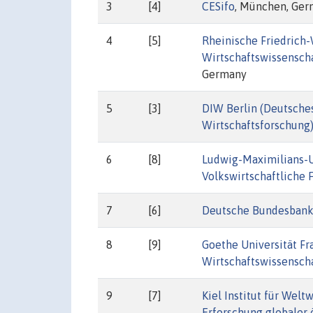
3
[4]
CESifo
, München, Ge
4
[5]
Rheinische Friedrich
Wirtschaftswissenscha
Germany
5
[3]
DIW Berlin (Deutsches 
Wirtschaftsforschung
6
[8]
Ludwig-Maximilians-
Volkswirtschaftliche 
7
[6]
Deutsche Bundesban
8
[9]
Goethe Universität F
Wirtschaftswissensch
9
[7]
Kiel Institut für Welt
Erforschung globaler