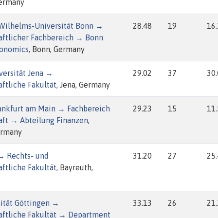
Germany
-Wilhelms-Universität Bonn →
28.48
19
16
aftlicher Fachbereich → Bonn
conomics
, Bonn, Germany
iversität Jena →
29.02
37
30
ftliche Fakultät
, Jena, Germany
rankfurt am Main → Fachbereich
29.23
15
11
aft → Abteilung Finanzen
,
ermany
 → Rechts- und
31.20
27
25
ftliche Fakultät
, Bayreuth,
ität Göttingen →
33.13
26
21
aftliche Fakultät → Department