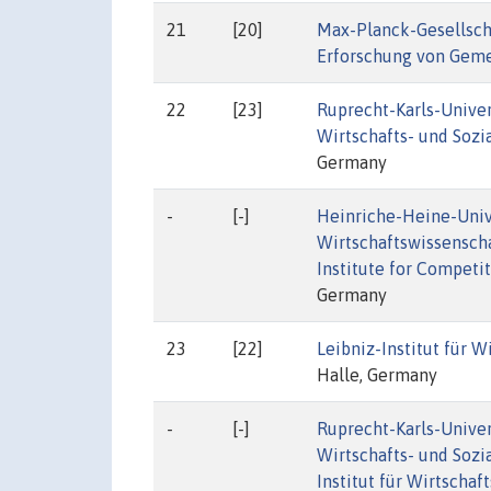
21
[20]
Max-Planck-Gesellsch
Erforschung von Geme
22
[23]
Ruprecht-Karls-Univer
Wirtschafts- und Sozi
Germany
-
[-]
Heinriche-Heine-Univ
Wirtschaftswissenscha
Institute for Competi
Germany
23
[22]
Leibniz-Institut für 
Halle, Germany
-
[-]
Ruprecht-Karls-Univer
Wirtschafts- und Soz
Institut für Wirtscha