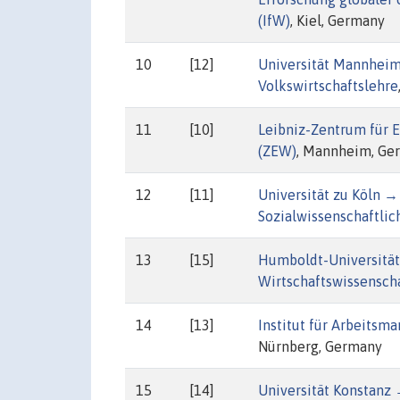
(IfW)
, Kiel, Germany
10
[12]
Universität Mannheim
Volkswirtschaftslehre
11
[10]
Leibniz-Zentrum für 
(ZEW)
, Mannheim, Ge
12
[11]
Universität zu Köln →
Sozialwissenschaftlic
13
[15]
Humboldt-Universität
Wirtschaftswissenscha
14
[13]
Institut für Arbeitsm
Nürnberg, Germany
15
[14]
Universität Konstanz