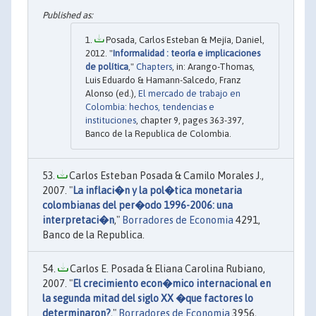
Posada, Carlos Esteban & Mejía, Daniel,
2012. "
Informalidad : teoría e implicaciones
de política
,"
Chapters
, in: Arango-Thomas,
Luis Eduardo & Hamann-Salcedo, Franz
Alonso (ed.),
El mercado de trabajo en
Colombia: hechos, tendencias e
instituciones
, chapter 9, pages 363-397,
Banco de la Republica de Colombia.
Carlos Esteban Posada & Camilo Morales J.,
2007. "
La inflaci�n y la pol�tica monetaria
colombianas del per�odo 1996-2006: una
interpretaci�n
,"
Borradores de Economia
4291,
Banco de la Republica.
Carlos E. Posada & Eliana Carolina Rubiano,
2007. "
El crecimiento econ�mico internacional en
la segunda mitad del siglo XX �que factores lo
determinaron?
,"
Borradores de Economia
3956,