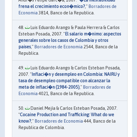
Andr�s Felipe Garc�a, 2007. "
�La inestabilidad
frena el crecimiento econ�mico?
,"
Borradores de
Economia
3814, Banco de la Republica.
Luis Eduardo Arango & Paula Herrera & Carlos
Esteban Posada, 2007. "
El salario m�nimo: aspectos
generales sobre los casos de Colombia y otros
paises
,"
Borradores de Economia
2544, Banco de la
Republica.
Luis Eduardo Arango & Carlos Esteban Posada,
2007. "
Inflaci�n y desempleo en Colombia: NAIRU y
tasa de desempleo compatible con alcanzar la
meta de inflaci�n (1984-2005)
,"
Borradores de
Economia
4021, Banco de la Republica.
Daniel Mejía & Carlos Esteban Posada, 2007.
"
Cocaine Production and Trafficking: What do we
know?
,"
Borradores de Economia
444, Banco de la
Republica de Colombia.