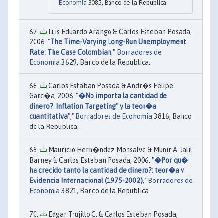
Economia
3085, Banco de la Republica.
Luis Eduardo Arango & Carlos Esteban Posada,
2006. "
The Time-Varying Long-Run Unemployment
Rate: The Case Colombian
,"
Borradores de
Economia
3629, Banco de la Republica.
Carlos Estaban Posada & Andr�s Felipe
Garc�a, 2006. "
�No importa la cantidad de
dinero?: Inflation Targeting" y la teor�a
cuantitativa"
,"
Borradores de Economia
3816, Banco
de la Republica.
Mauricio Hern�ndez Monsalve & Munir A. Jalil
Barney & Carlos Esteban Posada, 2006. "
�Por qu�
ha crecido tanto la cantidad de dinero?: teor�a y
Evidencia Internacional (1975-2002)
,"
Borradores de
Economia
3821, Banco de la Republica.
Edgar Trujillo C. & Carlos Esteban Posada,