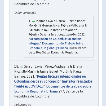
Republica de Colombia.
Jhorland Ayala-García & Jaime Bonet-
Mor�n & Gerson Javier P�rez-Valbuena &
Eduardo Jos� Heilbron-Fern�ndez &
J�ssica Dayana Suret-Leguizam�n, 2022.
"
La corrupción en Colombia: un análisis
integral
,"
Documentos de Trabajo Sobre
Economía Regional y Urbana
20080, Banco
de la República, Economía Regional.
Gerson Javier Pérez-Valbuena & Diana
Ricciulli-Marín & Jaime Bonet-Morón & Paula
Barrios, 2021. "
Reglas fiscales subnacionales en
Colombia: desde su concepción hasta los resultados
frente al COVID-19
,"
Documentos de trabajo sobre
Economía Regional y Urbana
297, Banco de la
Republica de Colombia.