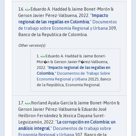
Eduardo A. Haddad & Jaime Bonet-Morón &
Gerson Javier Pérez-Valbuena, 2022. "
Impacto
regional de las regalías en Colombia
,"
Documentos
de trabajo sobre Economía Regional y Urbana
309,
Banco de la Republica de Colombia.
Eduardo A. Haddad & Jaime Bonet-
Mor�n & Gerson Javier P�rez-Valbuena,
2022. "
Impacto regional de las regalías en
Colombia
,"
Documentos de Trabajo Sobre
Economía Regional y Urbana
20125, Banco
de la República, Economía Regional.
Jhorland Ayala-García & Jaime Bonet-Morón &
Gerson Javier Pérez-Valbuena & Eduardo José
Heilbron-Fernández & Jéssica Dayana Suret-
Leguizamón, 2022. "
La corrupción en Colombia: un
análisis integral
,"
Documentos de trabajo sobre
Economía Regional y Urbana
307, Banco de la