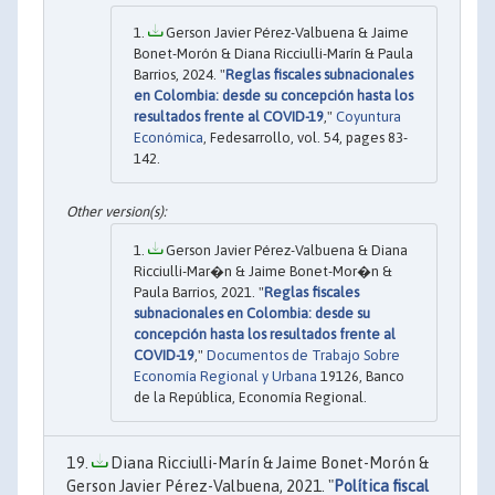
Gerson Javier Pérez-Valbuena & Jaime
Bonet-Morón & Diana Ricciulli-Marín & Paula
Barrios, 2024. "
Reglas fiscales subnacionales
en Colombia: desde su concepción hasta los
resultados frente al COVID-19
,"
Coyuntura
Económica
, Fedesarrollo, vol. 54, pages 83-
142.
Gerson Javier Pérez-Valbuena & Diana
Ricciulli-Mar�n & Jaime Bonet-Mor�n &
Paula Barrios, 2021. "
Reglas fiscales
subnacionales en Colombia: desde su
concepción hasta los resultados frente al
COVID-19
,"
Documentos de Trabajo Sobre
Economía Regional y Urbana
19126, Banco
de la República, Economía Regional.
Diana Ricciulli-Marín & Jaime Bonet-Morón &
Gerson Javier Pérez-Valbuena, 2021. "
Política fiscal