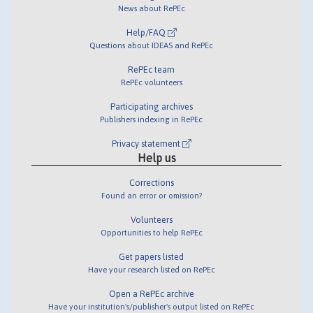
News about RePEc
Help/FAQ
Questions about IDEAS and RePEc
RePEc team
RePEc volunteers
Participating archives
Publishers indexing in RePEc
Privacy statement
Help us
Corrections
Found an error or omission?
Volunteers
Opportunities to help RePEc
Get papers listed
Have your research listed on RePEc
Open a RePEc archive
Have your institution's/publisher's output listed on RePEc