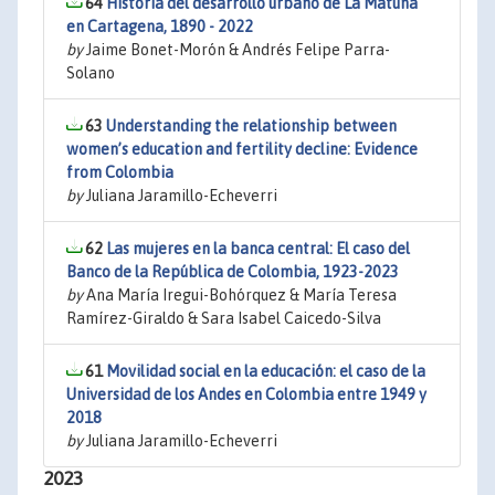
64
Historia del desarrollo urbano de La Matuna
en Cartagena, 1890 - 2022
by
Jaime Bonet-Morón & Andrés Felipe Parra-
Solano
63
Understanding the relationship between
women’s education and fertility decline: Evidence
from Colombia
by
Juliana Jaramillo-Echeverri
62
Las mujeres en la banca central: El caso del
Banco de la República de Colombia, 1923-2023
by
Ana María Iregui-Bohórquez & María Teresa
Ramírez-Giraldo & Sara Isabel Caicedo-Silva
61
Movilidad social en la educación: el caso de la
Universidad de los Andes en Colombia entre 1949 y
2018
by
Juliana Jaramillo-Echeverri
2023