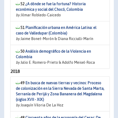
52
¿A dónde se fue la fortuna? Historia
económica y social del Chocó, Colombia
by
Jilmar Robledo-Caicedo
51
Planificación urbana en América Latina: el
caso de Valledupar (Colombia)
by
Jaime Bonet-Morón & Diana Ricciulli-Marín
50
Análisis demográfico de la Violencia en
Colombia
by
Julio E. Romero-Prieto & Adolfo Meisel-Roca
2018
49
En busca de nuevas tierras y vecinos: Proceso
de colonización en la Sierra Nevada de Santa Marta,
Serranía de Perijá y Zona Bananera del Magdalena
(siglos XVII - XIX)
by
Joaquín Viloria De La Hoz
48
Cincuenta años de la economía del Cesar: De