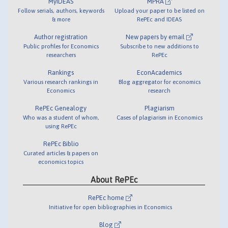
MyIDEAS
MPRA
Follow serials, authors, keywords
Upload your paper to be listed on
& more
RePEc and IDEAS
Author registration
New papers by email
Public profiles for Economics
Subscribe to new additions to
researchers
RePEc
Rankings
EconAcademics
Various research rankings in
Blog aggregator for economics
Economics
research
RePEc Genealogy
Plagiarism
Who was a student of whom,
Cases of plagiarism in Economics
using RePEc
RePEc Biblio
Curated articles & papers on
economics topics
About RePEc
RePEc home
Initiative for open bibliographies in Economics
Blog