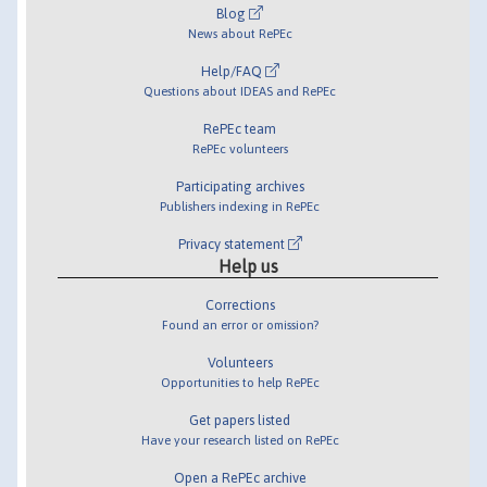
Blog
News about RePEc
Help/FAQ
Questions about IDEAS and RePEc
RePEc team
RePEc volunteers
Participating archives
Publishers indexing in RePEc
Privacy statement
Help us
Corrections
Found an error or omission?
Volunteers
Opportunities to help RePEc
Get papers listed
Have your research listed on RePEc
Open a RePEc archive