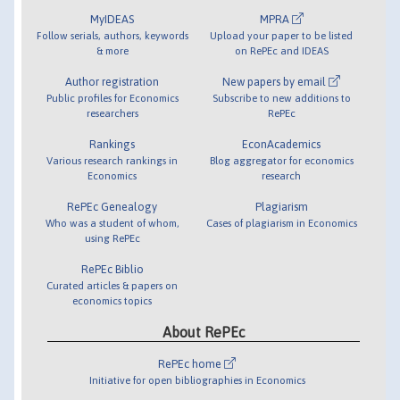
MyIDEAS
MPRA
Follow serials, authors, keywords
Upload your paper to be listed
& more
on RePEc and IDEAS
Author registration
New papers by email
Public profiles for Economics
Subscribe to new additions to
researchers
RePEc
Rankings
EconAcademics
Various research rankings in
Blog aggregator for economics
Economics
research
RePEc Genealogy
Plagiarism
Who was a student of whom,
Cases of plagiarism in Economics
using RePEc
RePEc Biblio
Curated articles & papers on
economics topics
About RePEc
RePEc home
Initiative for open bibliographies in Economics