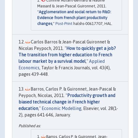
Corinne Autant-Bernard & Nadine
Massard & Jean-Pascal Guironnet, 2011.
"
Agglomeration and social return to R&D:
Evidence from French plant productivity
changes
,"
Post-Print
halshs-00617707, HAL.
Carlos Barros & Jean-Pascal Guironnet &
Nicolas Peypoch, 2011. "
How to quickly get a job?
The transition from higher education to French
labour market by a survival model
,"
Applied
Economics
, Taylor & Francis Journals, vol. 43(4),
pages 439-448.
Barros, Carlos P. & Guironnet, Jean-Pascal &
Peypoch, Nicolas, 2011. "
Productivity growth and
biased technical change in French higher
education
,"
Economic Modelling
, Elsevier, vol. 28(1-
2), pages 641-646, January.
Barros, Carlos P. & Guironnet, Jean-