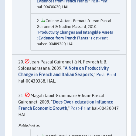
Evidences from French Plants
,"
Post-Print
hal-00430620, HAL.
Corinne Autant-Bernard & Jean-Pascal
Guironnet & Nadine Massard, 2010.
"
Productivity Changes and Intangible Assets
: Evidence from French Plants
,"
Post-Print
halshs-00489260, HAL.
Jean-Pascal Guironnet & N. Peyroch & B.
Solonandrasana, 2009. "
A Note on Productivity
Change in French and Italian Seaports
,"
Post-Print
hal-00430368, HAL.
Magali Jaoul-Grammare & Jean-Pascal
Guironnet, 2009. "
Does Over-education Influence
French Economic Growth
,"
Post-Print
hal-00430047,
HAL.