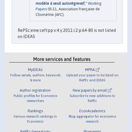
modèle à seuil autorégressif
,"
Working
Papers
05-11, Association Française de
Cliométrie (AFC).
RePEc:eme:ceftpp:v:4:y:2011:i:2:p:64-80 is not listed
on IDEAS
More services and features
MyIDEAS
MPRA
Follow serials, authors, keywords
Upload your paper to be listed on
& more
RePEc and IDEAS
Author registration
New papers by email
Public profiles for Economics
Subscribe to new additions to
researchers
RePEc
Rankings
EconAcademics
Various research rankings in
Blog aggregator for economics
Economics
research
RePEc Genealogy
Plagiarism