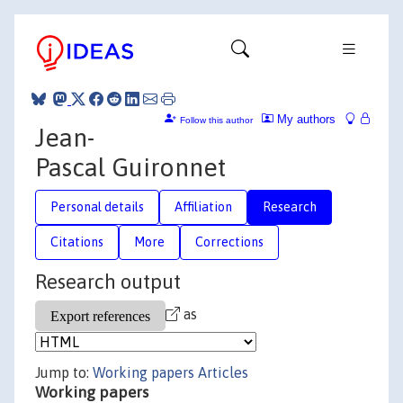
My authors
Follow this author
Jean-
Pascal Guironnet
Personal details
Affiliation
Research
Citations
More
Corrections
Research output
as
Jump to:
Working papers
Articles
Working papers