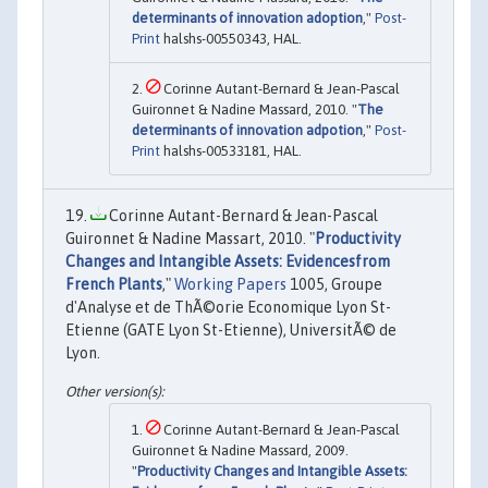
determinants of innovation adoption
,"
Post-
Print
halshs-00550343, HAL.
Corinne Autant-Bernard & Jean-Pascal
Guironnet & Nadine Massard, 2010. "
The
determinants of innovation adpotion
,"
Post-
Print
halshs-00533181, HAL.
Corinne Autant-Bernard & Jean-Pascal
Guironnet & Nadine Massart, 2010. "
Productivity
Changes and Intangible Assets: Evidencesfrom
French Plants
,"
Working Papers
1005, Groupe
d'Analyse et de ThÃ©orie Economique Lyon St-
Etienne (GATE Lyon St-Etienne), UniversitÃ© de
Lyon.
Corinne Autant-Bernard & Jean-Pascal
Guironnet & Nadine Massard, 2009.
"
Productivity Changes and Intangible Assets: