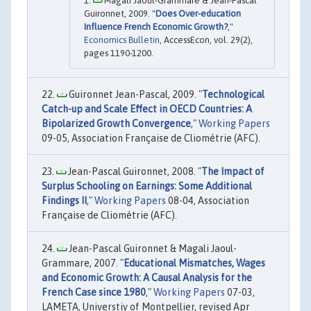
Magali Jaoul-Grammare & Jean-Pascal
Guironnet, 2009. "
Does Over-education
Influence French Economic Growth?
,"
Economics Bulletin
, AccessEcon, vol. 29(2),
pages 1190-1200.
Guironnet Jean-Pascal, 2009. "
Technological
Catch-up and Scale Effect in OECD Countries: A
Bipolarized Growth Convergence
,"
Working Papers
09-05, Association Française de Cliométrie (AFC).
Jean-Pascal Guironnet, 2008. "
The Impact of
Surplus Schooling on Earnings: Some Additional
Findings II
,"
Working Papers
08-04, Association
Française de Cliométrie (AFC).
Jean-Pascal Guironnet & Magali Jaoul-
Grammare, 2007. "
Educational Mismatches, Wages
and Economic Growth: A Causal Analysis for the
French Case since 1980
,"
Working Papers
07-03,
LAMETA, Universtiy of Montpellier, revised Apr