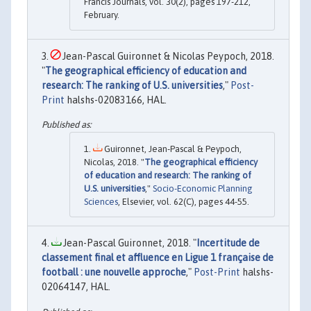
Francis Journals, vol. 30(2), pages 197-212,
February.
Jean-Pascal Guironnet & Nicolas Peypoch, 2018.
"
The geographical efficiency of education and
research: The ranking of U.S. universities
,"
Post-
Print
halshs-02083166, HAL.
Guironnet, Jean-Pascal & Peypoch,
Nicolas, 2018. "
The geographical efficiency
of education and research: The ranking of
U.S. universities
,"
Socio-Economic Planning
Sciences
, Elsevier, vol. 62(C), pages 44-55.
Jean-Pascal Guironnet, 2018. "
Incertitude de
classement final et affluence en Ligue 1 française de
football : une nouvelle approche
,"
Post-Print
halshs-
02064147, HAL.