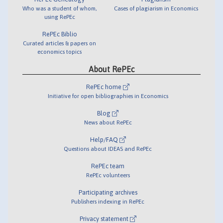
Who was a student of whom,
Cases of plagiarism in Economics
using RePEc
RePEc Biblio
Curated articles & papers on
economics topics
About RePEc
RePEc home
Initiative for open bibliographies in Economics
Blog
News about RePEc
Help/FAQ
Questions about IDEAS and RePEc
RePEc team
RePEc volunteers
Participating archives
Publishers indexing in RePEc
Privacy statement