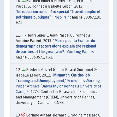
Mathieu Bunel & Frédéric Gavrel & Jean-
Pascal Guironnet & Isabelle Lebon, 2013.
"
Introduction au numéro spécial "Travail, emploi et
politiques publiques"
,"
Post-Print
halshs-00867210,
HAL.
Henri Gilles & Jean-Pascal Guironnet &
Antoine Parent, 2013. "
Morts pour la France: do
demographic factors alone explain the regional
disparities of the great war?
,"
Working Papers
halshs-00860571, HAL.
Frédéric Gavrel & Jean-Pascal Guironnet &
Isabelle Lebon, 2012. "
Mismatch, On-the-job
Training, and Unemployment
,"
Economics Working
Paper Archive (University of Rennes & University of
Caen)
201224, Center for Research in Economics
and Management (CREM), University of Rennes,
University of Caen and CNRS.
Corinne Autant-Bernard & Nadine Massard &