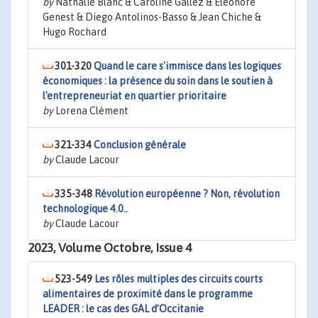
by
Nathalie Blanc & Caroline Gallez & Éléonore
Genest & Diego Antolinos-Basso & Jean Chiche &
Hugo Rochard
301-320
Quand le care s'immisce dans les logiques
économiques : la présence du soin dans le soutien à
l'entrepreneuriat en quartier prioritaire
by
Lorena Clément
321-334
Conclusion générale
by
Claude Lacour
335-348
Révolution européenne ? Non, révolution
technologique 4.0..
by
Claude Lacour
2023, Volume Octobre, Issue 4
523-549
Les rôles multiples des circuits courts
alimentaires de proximité dans le programme
LEADER : le cas des GAL d’Occitanie