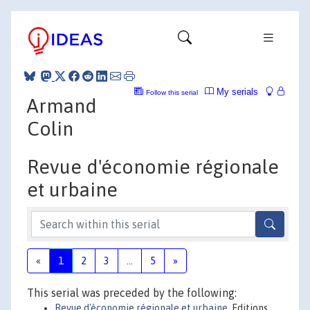
My serials
Follow this serial
Armand
Colin
Revue d'économie régionale
et urbaine
«
1
2
3
...
5
»
This serial was preceded by the following:
Revue d'économie régionale et urbaine
, Editions