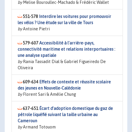
by
Melise Bouroullec-Machado & Frédéric Wallet
551-578
Interdire les voitures pour promouvoir
les vélos ? Une étude sur la ville de Tours
by
Antoine Pietri
579-607
Accessibilité à l’arrière-pays,
connectivité maritime et relations interportuaires :
une analyse spatiale
by
Rania Tassadit Dial & Gabriel Figueiredo De
Oliveira
609-634
Effets de contexte et réussite scolaire
des jeunes en Nouvelle-Calédonie
by
Florent Sari & Amélie Chung
637-651
Écart d’adoption domestique du gaz de
pétrole liquéfié suivant la taille urbaine au
Cameroun
by
Armand Totouom