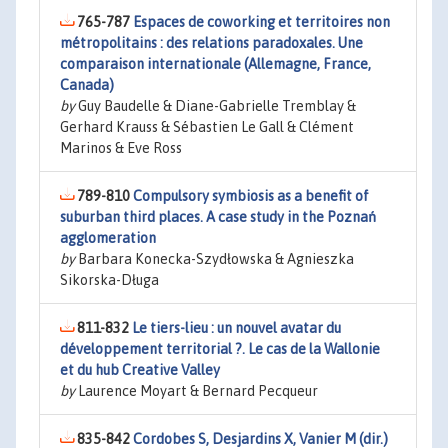
765-787
Espaces de coworking et territoires non
métropolitains : des relations paradoxales. Une
comparaison internationale (Allemagne, France,
Canada)
by
Guy Baudelle & Diane-Gabrielle Tremblay &
Gerhard Krauss & Sébastien Le Gall & Clément
Marinos & Eve Ross
789-810
Compulsory symbiosis as a benefit of
suburban third places. A case study in the Poznań
agglomeration
by
Barbara Konecka-Szydłowska & Agnieszka
Sikorska-Długa
811-832
Le tiers-lieu : un nouvel avatar du
développement territorial ?. Le cas de la Wallonie
et du hub Creative Valley
by
Laurence Moyart & Bernard Pecqueur
835-842
Cordobes S, Desjardins X, Vanier M (dir.)