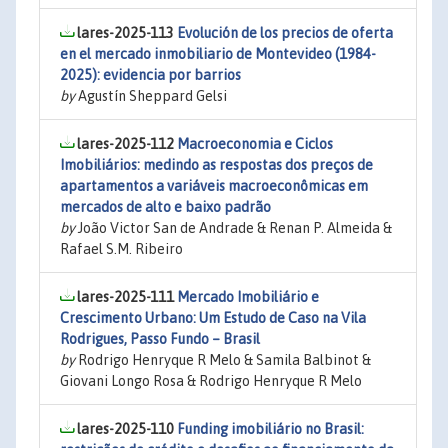
lares-2025-113
Evolución de los precios de oferta
en el mercado inmobiliario de Montevideo (1984-
2025): evidencia por barrios
by
Agustín Sheppard Gelsi
lares-2025-112
Macroeconomia e Ciclos
Imobiliários: medindo as respostas dos preços de
apartamentos a variáveis macroeconômicas em
mercados de alto e baixo padrão
by
João Victor San de Andrade & Renan P. Almeida &
Rafael S.M. Ribeiro
lares-2025-111
Mercado Imobiliário e
Crescimento Urbano: Um Estudo de Caso na Vila
Rodrigues, Passo Fundo – Brasil
by
Rodrigo Henryque R Melo & Samila Balbinot &
Giovani Longo Rosa & Rodrigo Henryque R Melo
lares-2025-110
Funding imobiliário no Brasil: