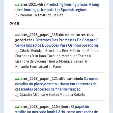
lares-2021-4dra
Predicting housing prices. A long
term housing price path for Spanish regions
by
Paloma Taltavull de La Paz
2018
lares_2018_paper_135-dornelles-torres-reis-
genari-theil
Distratos Das Promessas De Compra E
Venda Impactos E Soluções Para Os Incorporadores
by
Cibele Rudolph Brock dos Reis & Gabriela Gomes
Dornelles & Juliana Carolina Mousquer Torres &
Lisandra de Lucena Theil & Monique Genari &
Rafaello Fensterseifer Paim
lares_2018_paper_121-affonso-rebelo
Os novos
desafios do planejamento urbano em contextos de
crescentes processos de financeirização
by
Cláudia Affonso & Emília Malcata Rebelo
lares_2018_paper_115-ribeiro
O papel do
grafite no mercado imobiliário, como agregador de