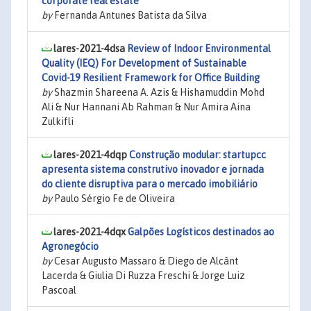
corporate real estate
by
Fernanda Antunes Batista da Silva
lares-2021-4dsa
Review of Indoor Environmental
Quality (IEQ) For Development of Sustainable
Covid-19 Resilient Framework for Office Building
by
Shazmin Shareena A. Azis & Hishamuddin Mohd
Ali & Nur Hannani Ab Rahman & Nur Amira Aina
Zulkifli
lares-2021-4dqp
Construção modular: startupcc
apresenta sistema construtivo inovador e jornada
do cliente disruptiva para o mercado imobiliário
by
Paulo Sérgio Fe de Oliveira
lares-2021-4dqx
Galpões Logísticos destinados ao
Agronegócio
by
Cesar Augusto Massaro & Diego de Alcânt
Lacerda & Giulia Di Ruzza Freschi & Jorge Luiz
Pascoal