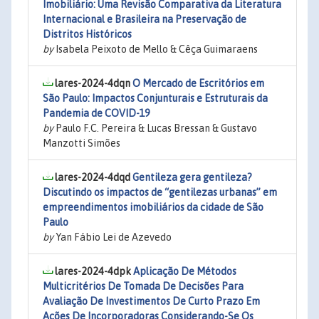
Imobiliário: Uma Revisão Comparativa da Literatura
Internacional e Brasileira na Preservação de
Distritos Históricos
by
Isabela Peixoto de Mello & Cêça Guimaraens
lares-2024-4dqn
O Mercado de Escritórios em
São Paulo: Impactos Conjunturais e Estruturais da
Pandemia de COVID-19
by
Paulo F.C. Pereira & Lucas Bressan & Gustavo
Manzotti Simões
lares-2024-4dqd
Gentileza gera gentileza?
Discutindo os impactos de “gentilezas urbanas” em
empreendimentos imobiliários da cidade de São
Paulo
by
Yan Fábio Lei de Azevedo
lares-2024-4dpk
Aplicação De Métodos
Multicritérios De Tomada De Decisões Para
Avaliação De Investimentos De Curto Prazo Em
Ações De Incorporadoras Considerando-Se Os