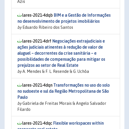
Azis
lares-2021-4dqb
BIM e a Gestão de Informações
no desenvolvimento de projetos imobiliários
by
Eduardo Ribeiro dos Santos
lares-2021-4drf
Negociações extrajudiciais e
ações judiciais atinentes à redução de valor de
aluguel – decorrentes da crise sanitária – e
possibilidades de compensação para mitigar os
prejuízos ao setor de Real Estate
by
A. Mendes & F. L. Resende & G. Uchôa
lares-2021-4dqn
Transformações no uso do solo
no sudoeste e sul da Região Metropolitana de São
Paulo
by
Gabriela de Freitas Morais & Angelo Salvador
Filardo
lares-2021-4dqc
Flexible workspaces within