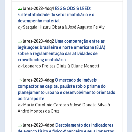
lares-2023-4dq4
ESG & ODS & LEED:
sustentabilidade do setor imobiliário e o
desempenho material
by
Sasquia Hizuru Obata & José Augusto Fe Aly
lares-2023-4dq2
Uma comparação entre as
legislações brasileira e norte americana (EUA)
sobre a regulamentação das atividades de
crowdfunding imobiliário
by
Leonardo Freitas Diniz & Eliane Monetti
lares-2023-4dqg
O mercado de imóveis
compactos na capital paulista sob o prisma do
planejamento urbano e desenvolvimento orientado
ao transporte
by
Maria Carolinie Cardoso & José Donato Silva &
André Montes da Cruz
lares-2023-4dpd
Descolamento dos indicadores
de avanço físico e físico-financeiro e seus impactos