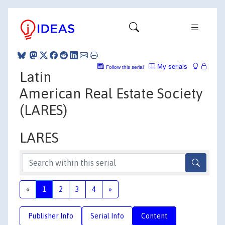
My serials
Follow this serial
Latin
American Real Estate Society
(LARES)
LARES
«
1
2
3
4
»
Publisher Info
Serial Info
Content