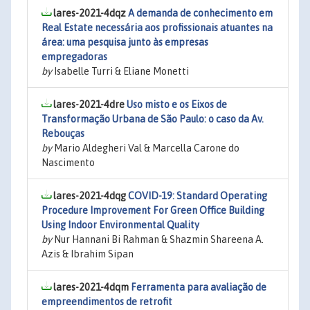
lares-2021-4dqz
A demanda de conhecimento em
Real Estate necessária aos profissionais atuantes na
área: uma pesquisa junto às empresas
empregadoras
by
Isabelle Turri & Eliane Monetti
lares-2021-4dre
Uso misto e os Eixos de
Transformação Urbana de São Paulo: o caso da Av.
Rebouças
by
Mario Aldegheri Val & Marcella Carone do
Nascimento
lares-2021-4dqg
COVID-19: Standard Operating
Procedure Improvement For Green Office Building
Using Indoor Environmental Quality
by
Nur Hannani Bi Rahman & Shazmin Shareena A.
Azis & Ibrahim Sipan
lares-2021-4dqm
Ferramenta para avaliação de
empreendimentos de retrofit