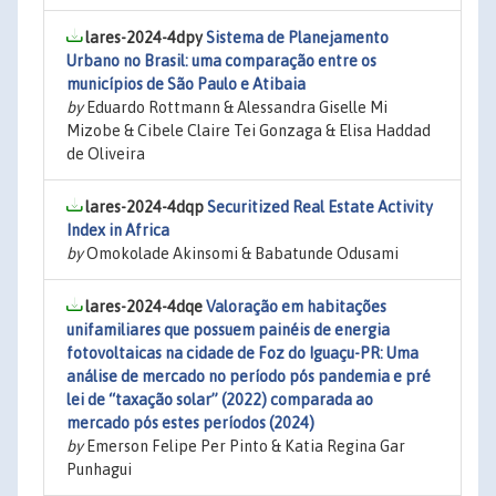
lares-2024-4dpy
Sistema de Planejamento
Urbano no Brasil: uma comparação entre os
municípios de São Paulo e Atibaia
by
Eduardo Rottmann & Alessandra Giselle Mi
Mizobe & Cibele Claire Tei Gonzaga & Elisa Haddad
de Oliveira
lares-2024-4dqp
Securitized Real Estate Activity
Index in Africa
by
Omokolade Akinsomi & Babatunde Odusami
lares-2024-4dqe
Valoração em habitações
unifamiliares que possuem painéis de energia
fotovoltaicas na cidade de Foz do Iguaçu-PR: Uma
análise de mercado no período pós pandemia e pré
lei de “taxação solar” (2022) comparada ao
mercado pós estes períodos (2024)
by
Emerson Felipe Per Pinto & Katia Regina Gar
Punhagui