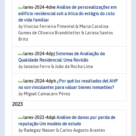
lares-2024-4dne
Análise de personalizações em
edifício residencial sob a ótica do estágio do ciclo
de vida familiar
by
Vinicius Ferreira Pimentel & Maria Carolina
Gomes de Oliveira Brandstetter & Larissa Santos
Brito
lares-2024-4dpj
Sistemas de Avaliação da
Qualidade Residencial: Uma Revisão
by
Janaína Ferro & João da Rocha Lima
lares-2024-4dph
¿Por qué los resultados del AHP
no son vinculantes para valuar bienes inmuebles?
by
Miguel Camacaro Pérez
2023
lares-2023-4dq6
Análise de danos por perda de
reputação Um modelo de estudo
by
Radegaz Nasser & Carlos Augusto Arantes