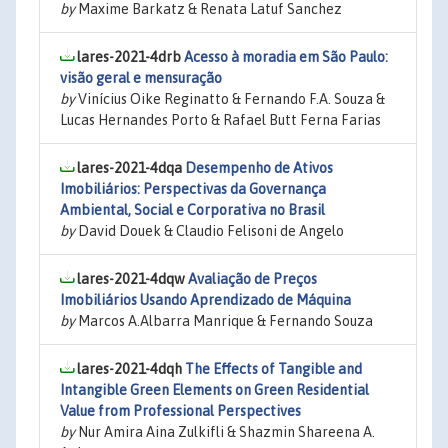
by
Maxime Barkatz & Renata Latuf Sanchez
lares-2021-4drb
Acesso à moradia em São Paulo:
visão geral e mensuração
by
Vinícius Oike Reginatto & Fernando F.A. Souza &
Lucas Hernandes Porto & Rafael Butt Ferna Farias
lares-2021-4dqa
Desempenho de Ativos
Imobiliários: Perspectivas da Governança
Ambiental, Social e Corporativa no Brasil
by
David Douek & Claudio Felisoni de Angelo
lares-2021-4dqw
Avaliação de Preços
Imobiliários Usando Aprendizado de Máquina
by
Marcos A.Albarra Manrique & Fernando Souza
lares-2021-4dqh
The Effects of Tangible and
Intangible Green Elements on Green Residential
Value from Professional Perspectives
by
Nur Amira Aina Zulkifli & Shazmin Shareena A.