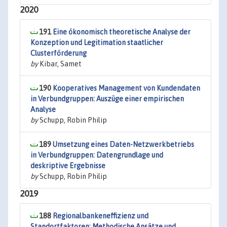
2020
191
Eine ökonomisch theoretische Analyse der
Konzeption und Legitimation staatlicher
Clusterförderung
by
Kibar, Samet
190
Kooperatives Management von Kundendaten
in Verbundgruppen: Auszüge einer empirischen
Analyse
by
Schupp, Robin Philip
189
Umsetzung eines Daten-Netzwerkbetriebs
in Verbundgruppen: Datengrundlage und
deskriptive Ergebnisse
by
Schupp, Robin Philip
2019
188
Regionalbankeneffizienz und
Standortfaktoren: Methodische Ansätze und