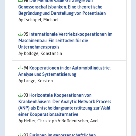
96
Die MemberValue-Strategie von
Genossenschaftsbanken: Eine theoretische
Begründung und Darstellung von Potentialen
by
Tschöpel, Michael
95
Internationale Vertriebskooperationen im
Maschinenbau: Ein Leitfaden für die
Unternehmenspraxis
by
Kolloge, Konstantin
94
Kooperationen in der Automobilindustrie:
Analyse und Systematisierung
by
Lange, Kersten
93
Horizontale Kooperationen von
Krankenhäusern: Der Analytic Network Process
(ANP) als Entscheidungsunterstützung zur Wahl
einer Kooperationsalternative
by
Heller, Christoph & Roßdeutscher, Axel
92
Fusionen im genossenschaftlichen