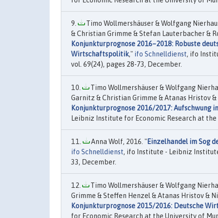
for Economic Research at the University of Muni
Timo Wollmershäuser & Wolfgang Nierhaus 
& Christian Grimme & Stefan Lauterbacher & R
Konjunkturprognose 2016–2018: Robuste deutsc
Wirtschaftspolitik
,"
ifo Schnelldienst
, ifo Inst
vol. 69(24), pages 28-73, December.
Timo Wollmershäuser & Wolfgang Nierhaus
Garnitz & Christian Grimme & Atanas Hristov &
Konjunkturprognose 2016/2017: Aufschwung in 
Leibniz Institute for Economic Research at the U
Anna Wolf, 2016. "
Einzelhandel im Sog d
ifo Schnelldienst
, ifo Institute - Leibniz Insti
33, December.
Timo Wollmershäuser & Wolfgang Nierhaus
Grimme & Steffen Henzel & Atanas Hristov & Nik
Konjunkturprognose 2015/2016: Deutsche Wir
for Economic Research at the University of Muni