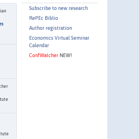
Subscribe to new research
ian
RePEc Biblio
es
Author registration
Economics Virtual Seminar
Calendar
ConfWatcher
NEW!
cher
itute
itute