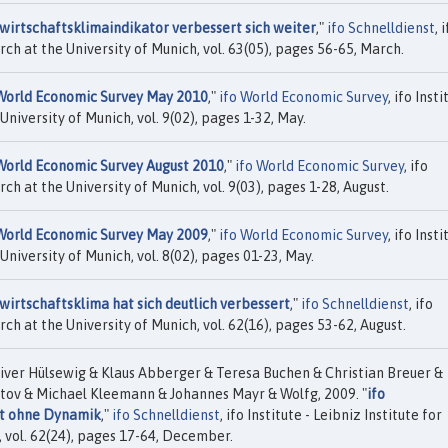
twirtschaftsklimaindikator verbessert sich weiter
,"
ifo Schnelldienst
, 
rch at the University of Munich, vol. 63(05), pages 56-65, March.
World Economic Survey May 2010
,"
ifo World Economic Survey
, ifo Insti
niversity of Munich, vol. 9(02), pages 1-32, May.
World Economic Survey August 2010
,"
ifo World Economic Survey
, ifo
rch at the University of Munich, vol. 9(03), pages 1-28, August.
World Economic Survey May 2009
,"
ifo World Economic Survey
, ifo Insti
niversity of Munich, vol. 8(02), pages 01-23, May.
wirtschaftsklima hat sich deutlich verbessert
,"
ifo Schnelldienst
, ifo
rch at the University of Munich, vol. 62(16), pages 53-62, August.
iver Hülsewig & Klaus Abberger & Teresa Buchen & Christian Breuer &
stov & Michael Kleemann & Johannes Mayr & Wolfg, 2009. "
ifo
ft ohne Dynamik
,"
ifo Schnelldienst
, ifo Institute - Leibniz Institute for
 vol. 62(24), pages 17-64, December.