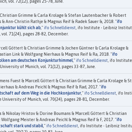
ch, vol. 72(12), pages 25-78, June.
Christian Grimme & Carla Krolage & Stefan Lautenbacher & Robert
& Ann-Christin Rathje & Magnus Reif & Radek Šauer &, 2018. "
ifo
junktur kühlt sich ab
,"
ifo Schnelldienst
, ifo Institute - Leibniz Institu
 vol. 71(24), pages 28-82, December.
cell Göttert & Christian Grimme & Jochen Güntner & Carla Krolage &
tian Link & Wolfgang Nierhaus & Magnus Reif & Ra, 2018. "
ifo
olken am deutschen Konjunkturhimmel
,"
ifo Schnelldienst
, ifo Institute
niversity of Munich, vol. 71(12), pages 33-87, June.
mens Fuest & Marcell Göttert & Christian Grimme & Carla Krolage & S
rhaus & Andreas Peichl & Magnus Reif & Rad, 2017. "
ifo
schaft auf dem Weg in die Hochkonjunktur
,"
ifo Schnelldienst
, ifo Ins
e University of Munich, vol. 70(24), pages 28-81, December.
& Nikolay Hristov & Dorine Boumans & Marcell Göttert & Christian
olfgang Meister & Andreas Peichl & Magnus Reif & F, 2017. "
ifo
chaft stark und stabil
,"
ifo Schnelldienst
, ifo Institute - Leibniz Instit