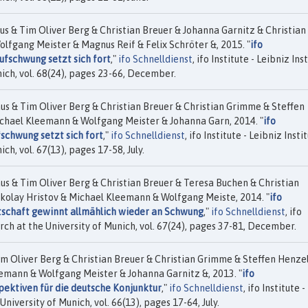
 & Tim Oliver Berg & Christian Breuer & Johanna Garnitz & Christian
lfgang Meister & Magnus Reif & Felix Schröter &, 2015. "
ifo
fschwung setzt sich fort
,"
ifo Schnelldienst
, ifo Institute - Leibniz Ins
ich, vol. 68(24), pages 23-66, December.
 & Tim Oliver Berg & Christian Breuer & Christian Grimme & Steffen
ichael Kleemann & Wolfgang Meister & Johanna Garn, 2014. "
ifo
chwung setzt sich fort
,"
ifo Schnelldienst
, ifo Institute - Leibniz Insti
h, vol. 67(13), pages 17-58, July.
 & Tim Oliver Berg & Christian Breuer & Teresa Buchen & Christian
kolay Hristov & Michael Kleemann & Wolfgang Meiste, 2014. "
ifo
schaft gewinnt allmählich wieder an Schwung
,"
ifo Schnelldienst
, ifo
arch at the University of Munich, vol. 67(24), pages 37-81, December.
m Oliver Berg & Christian Breuer & Christian Grimme & Steffen Henze
eemann & Wolfgang Meister & Johanna Garnitz &, 2013. "
ifo
ektiven für die deutsche Konjunktur
,"
ifo Schnelldienst
, ifo Institute -
niversity of Munich, vol. 66(13), pages 17-64, July.