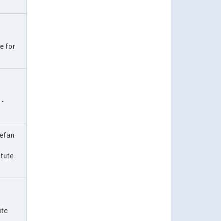
te for
 -
tefan
titute
ute