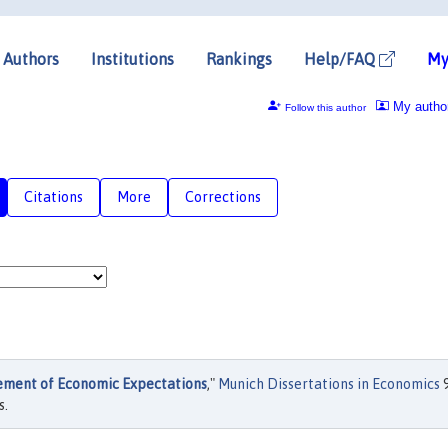
Authors
Institutions
Rankings
Help/FAQ
My
My autho
Follow this author
Citations
More
Corrections
ement of Economic Expectations
,"
Munich Dissertations in Economics
9
s.