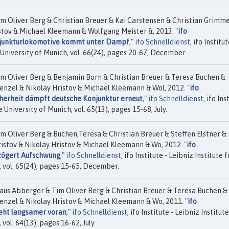
m Oliver Berg & Christian Breuer & Kai Carstensen & Christian Grimm
istov & Michael Kleemann & Wolfgang Meister &, 2013. "
ifo
njunkturlokomotive kommt unter Dampf
,"
ifo Schnelldienst
, ifo Institut
University of Munich, vol. 66(24), pages 20-67, December.
m Oliver Berg & Benjamin Born & Christian Breuer & Teresa Buchen &
enzel & Nikolay Hristov & Michael Kleemann & Wol, 2012. "
ifo
herheit dämpft deutsche Konjunktur erneut
,"
ifo Schnelldienst
, ifo Ins
 University of Munich, vol. 65(13), pages 15-68, July.
 Oliver Berg & Buchen,Teresa & Christian Breuer & Steffen Elstner &
istov & Nikolay Hristov & Michael Kleemann & Wo, 2012. "
ifo
zögert Aufschwung
,"
ifo Schnelldienst
, ifo Institute - Leibniz Institute f
 vol. 65(24), pages 15-65, December.
aus Abberger & Tim Oliver Berg & Christian Breuer & Teresa Buchen &
enzel & Nikolay Hristov & Michael Kleemann & Wo, 2011. "
ifo
eht langsamer voran
,"
ifo Schnelldienst
, ifo Institute - Leibniz Institut
ol. 64(13), pages 16-62, July.