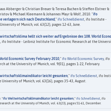
aus Abberger & Christian Breuer & Teresa Buchen & Steffen Elstner &
ristov & Michael Kleemann & Johannes Mayr & Wolf, 2010. "
ifo
e verlagern sich nach Deutschland
,"
ifo Schnelldienst
, ifo Institute -
niversity of Munich, vol. 63(12), pages 12-63, June.
twirtschaftsklima hellt sich weiter aufErgebnisse des 108. World Econ
t
, ifo Institute - Leibniz Institute for Economic Research at the Universi
World Economic Survey February 2010
,"
ifo World Economic Survey
, ifo
rch at the University of Munich, vol. 9(01), pages 1-22, February.
twirtschaftsklimaindikator leicht gesunken
,"
ifo Schnelldienst
, ifo Inst
 University of Munich, vol. 63(16), pages 35-43, August.
. "
ifo Weltwirtschaftsklimaindikator leicht gesunken
,"
ifo Schnelldienst
, ifo
Research at the University of Munich, vol. 63(23), pages 51-61, December.