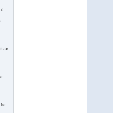
e &
e -
titute
or
e for