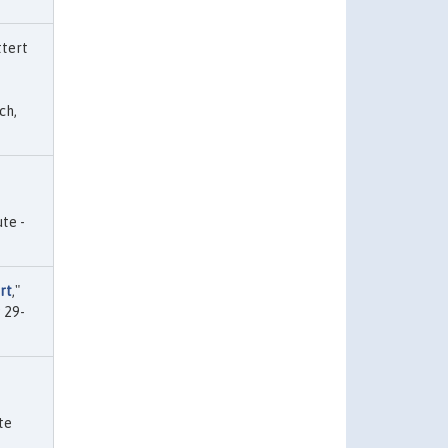
ttert
ch,
ute -
rt
,"
s 29-
ute