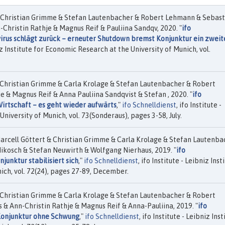
 Christian Grimme & Stefan Lautenbacher & Robert Lehmann & Sebast
Christin Rathje & Magnus Reif & Pauliina Sandqv, 2020. "
ifo
rus schlägt zurück – erneuter Shutdown bremst Konjunktur ein zweit
niz Institute for Economic Research at the University of Munich, vol.
Christian Grimme & Carla Krolage & Stefan Lautenbacher & Robert
 & Magnus Reif & Anna Pauliina Sandqvist & Stefan , 2020. "
ifo
rtschaft – es geht wieder aufwärts
,"
ifo Schnelldienst
, ifo Institute -
niversity of Munich, vol. 73(Sonderaus), pages 3-58, July.
arcell Göttert & Christian Grimme & Carla Krolage & Stefan Lautenba
ikosch & Stefan Neuwirth & Wolfgang Nierhaus, 2019. "
ifo
unktur stabilisiert sich
,"
ifo Schnelldienst
, ifo Institute - Leibniz Inst
ich, vol. 72(24), pages 27-89, December.
Christian Grimme & Carla Krolage & Stefan Lautenbacher & Robert
& Ann-Christin Rathje & Magnus Reif & Anna-Pauliina, 2019. "
ifo
onjunktur ohne Schwung
,"
ifo Schnelldienst
, ifo Institute - Leibniz Inst