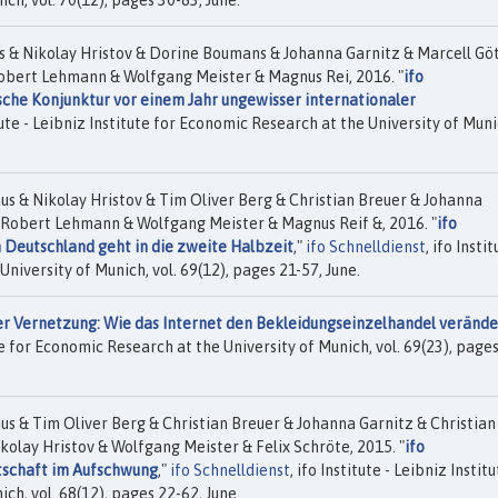
ch, vol. 70(12), pages 30-83, June.
& Nikolay Hristov & Dorine Boumans & Johanna Garnitz & Marcell Gö
obert Lehmann & Wolfgang Meister & Magnus Rei, 2016. "
ifo
he Konjunktur vor einem Jahr ungewisser internationaler
itute - Leibniz Institute for Economic Research at the University of Muni
 & Nikolay Hristov & Tim Oliver Berg & Christian Breuer & Johanna
 Robert Lehmann & Wolfgang Meister & Magnus Reif &, 2016. "
ifo
Deutschland geht in die zweite Halbzeit
,"
ifo Schnelldienst
, ifo Instit
niversity of Munich, vol. 69(12), pages 21-57, June.
er Vernetzung: Wie das Internet den Bekleidungseinzelhandel verände
tute for Economic Research at the University of Munich, vol. 69(23), page
 & Tim Oliver Berg & Christian Breuer & Johanna Garnitz & Christian
olay Hristov & Wolfgang Meister & Felix Schröte, 2015. "
ifo
tschaft im Aufschwung
,"
ifo Schnelldienst
, ifo Institute - Leibniz Instit
ch, vol. 68(12), pages 22-62, June.