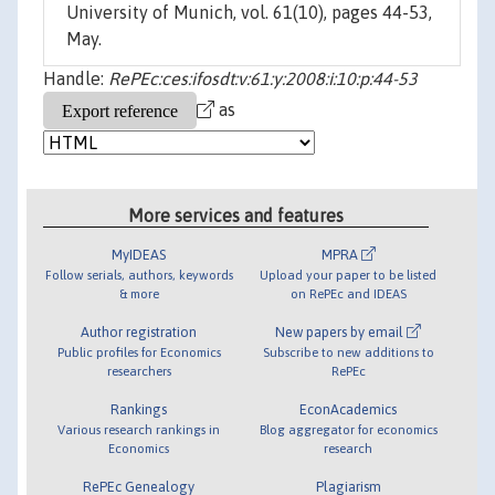
University of Munich, vol. 61(10), pages 44-53,
May.
Handle:
RePEc:ces:ifosdt:v:61:y:2008:i:10:p:44-53
as
More services and features
MyIDEAS
MPRA
Follow serials, authors, keywords
Upload your paper to be listed
& more
on RePEc and IDEAS
Author registration
New papers by email
Public profiles for Economics
Subscribe to new additions to
researchers
RePEc
Rankings
EconAcademics
Various research rankings in
Blog aggregator for economics
Economics
research
RePEc Genealogy
Plagiarism