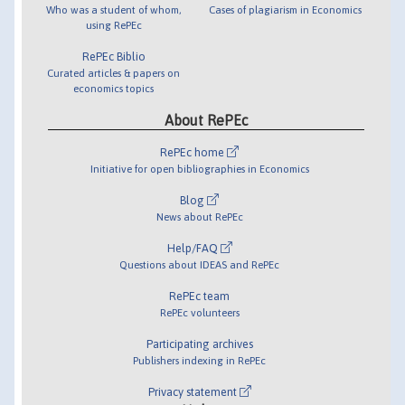
Who was a student of whom,
Cases of plagiarism in Economics
using RePEc
RePEc Biblio
Curated articles & papers on
economics topics
About RePEc
RePEc home
Initiative for open bibliographies in Economics
Blog
News about RePEc
Help/FAQ
Questions about IDEAS and RePEc
RePEc team
RePEc volunteers
Participating archives
Publishers indexing in RePEc
Privacy statement