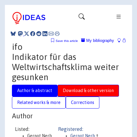
My bibliography
Save this article
ifo
Indikator für das
Weltwirtschaftsklima weiter
gesunken
Author & abstract
Download & other version
Related works & more
Corrections
Author
Listed:
Registered:
Gernot Nerb
Gernot Nerb
†