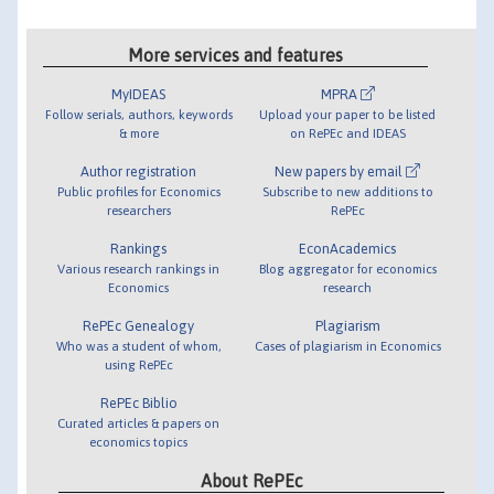
More services and features
MyIDEAS
MPRA
Follow serials, authors, keywords
Upload your paper to be listed
& more
on RePEc and IDEAS
Author registration
New papers by email
Public profiles for Economics
Subscribe to new additions to
researchers
RePEc
Rankings
EconAcademics
Various research rankings in
Blog aggregator for economics
Economics
research
RePEc Genealogy
Plagiarism
Who was a student of whom,
Cases of plagiarism in Economics
using RePEc
RePEc Biblio
Curated articles & papers on
economics topics
About RePEc