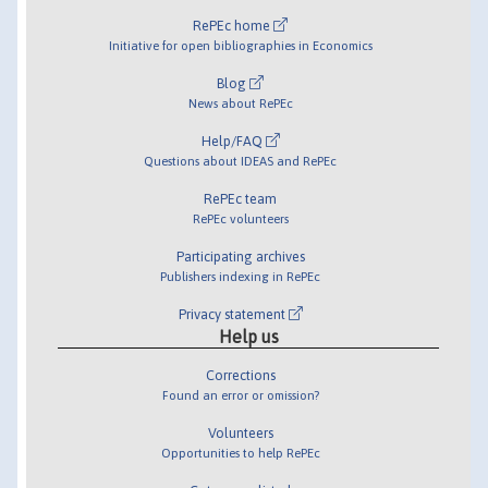
RePEc home
Initiative for open bibliographies in Economics
Blog
News about RePEc
Help/FAQ
Questions about IDEAS and RePEc
RePEc team
RePEc volunteers
Participating archives
Publishers indexing in RePEc
Privacy statement
Help us
Corrections
Found an error or omission?
Volunteers
Opportunities to help RePEc