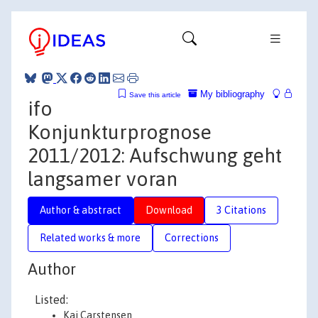
My bibliography
Save this article
ifo
Konjunkturprognose
2011/2012: Aufschwung geht
langsamer voran
Author & abstract
Download
3 Citations
Related works & more
Corrections
Author
Listed:
Kai Carstensen