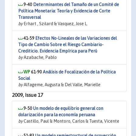
9-40
Determinantes del Tamaño de un Comité de
Política Monetaria: Teoría y Evidencia de Corte
Transversal
by
Erhart , Szilard & Vasquez, Jose L.
41-59
Efectos No-Lineales de las Variaciones del
Tipo de Cambio Sobre el Riesgo Cambiario-
Crediticio. Evidencia Empírica para Perú
by
Azabache, Pablo
61-90
Análisis de Focalización de la Política
Social
by
Alfageme, Augusta & Del Valle, Marielle
2009, Issue 17
9-50
Un modelo de equilibrio general con
dolarización para la economía peruana
by
Castillo, Paul & Montoro, Carlos & Tuesta, Vicente
51-83
Un modelo semiestructural de proyección