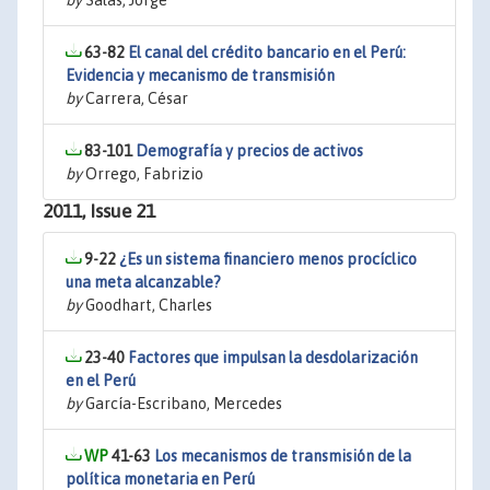
by
Salas, Jorge
63-82
El canal del crédito bancario en el Perú:
Evidencia y mecanismo de transmisión
by
Carrera, César
83-101
Demografía y precios de activos
by
Orrego, Fabrizio
2011, Issue 21
9-22
¿Es un sistema financiero menos procíclico
una meta alcanzable?
by
Goodhart, Charles
23-40
Factores que impulsan la desdolarización
en el Perú
by
García-Escribano, Mercedes
41-63
Los mecanismos de transmisión de la
política monetaria en Perú