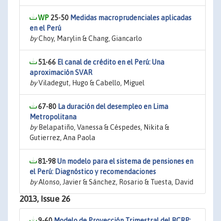
25-50
Medidas macroprudenciales aplicadas
en el Perú
by
Choy, Marylin & Chang, Giancarlo
51-66
El canal de crédito en el Perú: Una
aproximación SVAR
by
Viladegut, Hugo & Cabello, Miguel
67-80
La duración del desempleo en Lima
Metropolitana
by
Belapatiño, Vanessa & Céspedes, Nikita &
Gutierrez, Ana Paola
81-98
Un modelo para el sistema de pensiones en
el Perú: Diagnóstico y recomendaciones
by
Alonso, Javier & Sánchez, Rosario & Tuesta, David
2013, Issue 26
9-60
Modelo de Proyección Trimestral del BCRP: