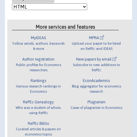
More services and features
MyIDEAS
MPRA
Follow serials, authors, keywords
Upload your paper to be listed
& more
on RePEc and IDEAS
Author registration
New papers by email
Public profiles for Economics
Subscribe to new additions to
researchers
RePEc
Rankings
EconAcademics
Various research rankings in
Blog aggregator for economics
Economics
research
RePEc Genealogy
Plagiarism
Who was a student of whom,
Cases of plagiarism in Economics
using RePEc
RePEc Biblio
Curated articles & papers on
economics topics