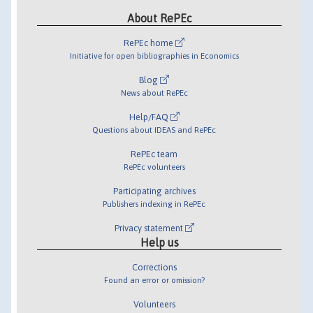
About RePEc
RePEc home
Initiative for open bibliographies in Economics
Blog
News about RePEc
Help/FAQ
Questions about IDEAS and RePEc
RePEc team
RePEc volunteers
Participating archives
Publishers indexing in RePEc
Privacy statement
Help us
Corrections
Found an error or omission?
Volunteers