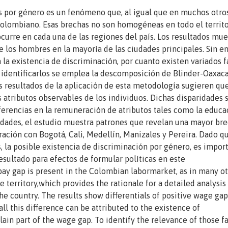
s por género es un fenómeno que, al igual que en muchos otro
colombiano. Esas brechas no son homogéneas en todo el territor
 ocurre en cada una de las regiones del país. Los resultados mu
de los hombres en la mayoría de las ciudades principales. Sin 
la existencia de discriminación, por cuanto existen variados f
ra identificarlos se emplea la descomposición de Blinder-Oaxac
os resultados de la aplicación de esta metodología sugieren que
s atributos observables de los individuos. Dichas disparidades 
iferencias en la remuneración de atributos tales como la educa
dades, el estudio muestra patrones que revelan una mayor br
ración con Bogotá, Cali, Medellín, Manizales y Pereira. Dado q
 la posible existencia de discriminación por género, es impor
esultado para efectos de formular políticas en este
y gap is present in the Colombian labormarket, as in many o
 territory,which provides the rationale for a detailed analysis
he country. The results show differentials of positive wage gap
all this difference can be attributed to the existence of
plain part of the wage gap. To identify the relevance of those f