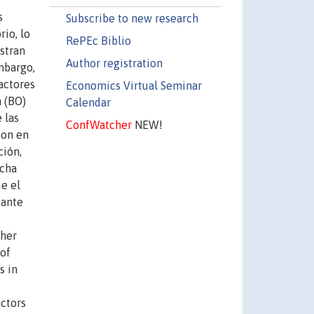
s
Subscribe to new research
io, lo
RePEc Biblio
estran
Author registration
embargo,
actores
Economics Virtual Seminar
a (BO)
Calendar
 las
ConfWatcher
NEW!
son en
ción,
echa
ue el
tante
ther
 of
s in
actors