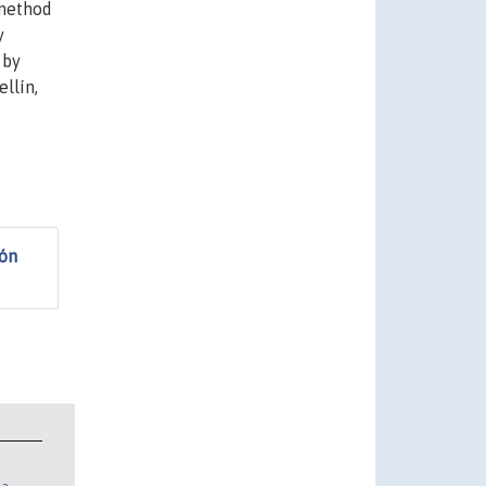
Omethod
y
 by
llín,
ión