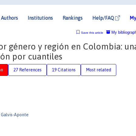
Authors
Institutions
Rankings
Help/FAQ
My
My bibliograp
Save this article
por género y región en Colombia: un
ón por cuantiles
on
27 References
19 Citations
Most related
 Galvis-Aponte