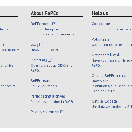
About RePEc
Help us
RePEc home
Corrections
be listed on
Initiative for open
Found an error or omissio
bibliographies in Economics
Volunteers
l
Blog
Opportunities to help ReP
tions to RePEc
News about RePEc
Get papers listed
Help/FAQ
Have your research listed
conomics
Questions about IDEAS and
RePEc
RePEc
Open a RePEc archive
RePEc team
Have your
 Economics
RePEc volunteers
institution's/publisher's o
listed on RePEc
Participating archives
Get RePEc data
Publishers indexing in RePEc
Use data assembled by Re
Privacy statement