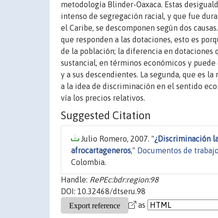
metodología Blinder-Oaxaca. Estas desiguald
intenso de segregación racial, y que fue dura
el Caribe, se descomponen según dos causas. 
que responden a las dotaciones, esto es por
de la población; la diferencia en dotaciones q
sustancial, en términos económicos y puede e
y a sus descendientes. La segunda, que es l
a la idea de discriminación en el sentido ec
vía los precios relativos.
Suggested Citation
Julio Romero, 2007. "
¿Discriminación l
afrocartageneros
,"
Documentos de trabajo
Colombia.
Handle:
RePEc:bdr:region:98
DOI: 10.32468/dtseru.98
as