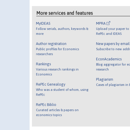
More services and features
MyIDEAS
MPRA
Follow serials, authors, keywords &
Upload your paper to 
more
RePEc and IDEAS
Author registration
New papers by emai
Public profiles for Economics
Subscribe to new addi
researchers
EconAcademics
Rankings
Blog aggregator for e
Various research rankings in
research
Economics
Plagiarism
RePEc Genealogy
Cases of plagiarism in
Who was a student of whom, using
RePEc
RePEc Biblio
Curated articles & papers on
economics topics