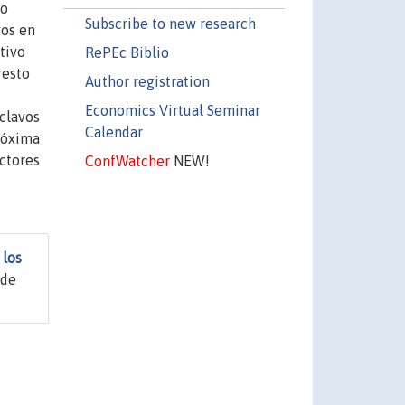
so
Subscribe to new research
vos en
tivo
RePEc Biblio
resto
Author registration
Economics Virtual Seminar
sclavos
Calendar
róxima
actores
ConfWatcher
NEW!
 los
 de