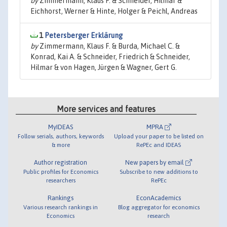
by
Zimmermann, Klaus F. & Schneider, Hilmar &
Eichhorst, Werner & Hinte, Holger & Peichl, Andreas
1
Petersberger Erklärung
by
Zimmermann, Klaus F. & Burda, Michael C. &
Konrad, Kai A. & Schneider, Friedrich & Schneider,
Hilmar & von Hagen, Jürgen & Wagner, Gert G.
More services and features
MyIDEAS
MPRA
Follow serials, authors, keywords
Upload your paper to be listed on
& more
RePEc and IDEAS
Author registration
New papers by email
Public profiles for Economics
Subscribe to new additions to
researchers
RePEc
Rankings
EconAcademics
Various research rankings in
Blog aggregator for economics
Economics
research