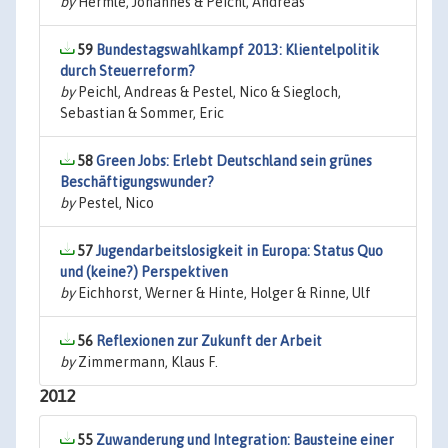
by
Hermle, Johannes & Peichl, Andreas
59
Bundestagswahlkampf 2013: Klientelpolitik
durch Steuerreform?
by
Peichl, Andreas & Pestel, Nico & Siegloch,
Sebastian & Sommer, Eric
58
Green Jobs: Erlebt Deutschland sein grünes
Beschäftigungswunder?
by
Pestel, Nico
57
Jugendarbeitslosigkeit in Europa: Status Quo
und (keine?) Perspektiven
by
Eichhorst, Werner & Hinte, Holger & Rinne, Ulf
56
Reflexionen zur Zukunft der Arbeit
by
Zimmermann, Klaus F.
2012
55
Zuwanderung und Integration: Bausteine einer