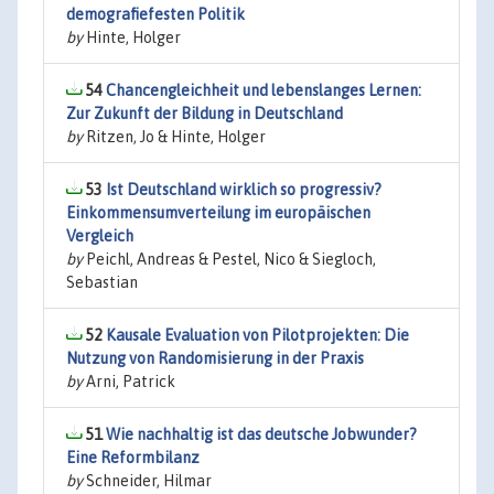
demografiefesten Politik
by
Hinte, Holger
54
Chancengleichheit und lebenslanges Lernen:
Zur Zukunft der Bildung in Deutschland
by
Ritzen, Jo & Hinte, Holger
53
Ist Deutschland wirklich so progressiv?
Einkommensumverteilung im europäischen
Vergleich
by
Peichl, Andreas & Pestel, Nico & Siegloch,
Sebastian
52
Kausale Evaluation von Pilotprojekten: Die
Nutzung von Randomisierung in der Praxis
by
Arni, Patrick
51
Wie nachhaltig ist das deutsche Jobwunder?
Eine Reformbilanz
by
Schneider, Hilmar