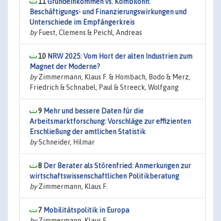
11
Grundeinkommen vs. Kombilohn:
Beschäftigungs- und Finanzierungswirkungen und
Unterschiede im Empfängerkreis
by
Fuest, Clemens & Peichl, Andreas
10
NRW 2025: Vom Hort der alten Industrien zum
Magnet der Moderne?
by
Zimmermann, Klaus F. & Hombach, Bodo & Merz,
Friedrich & Schnabel, Paul & Streeck, Wolfgang
9
Mehr und bessere Daten für die
Arbeitsmarktforschung: Vorschläge zur effizienten
Erschließung der amtlichen Statistik
by
Schneider, Hilmar
8
Der Berater als Störenfried: Anmerkungen zur
wirtschaftswissenschaftlichen Politikberatung
by
Zimmermann, Klaus F.
7
Mobilitätspolitik in Europa
by
Zimmermann, Klaus F.