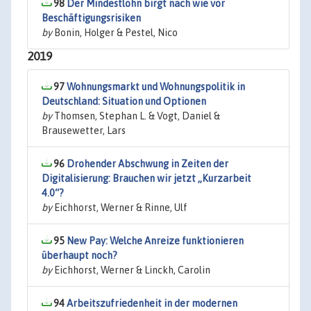
98
Der Mindestlohn birgt nach wie vor
Beschäftigungsrisiken
by
Bonin, Holger & Pestel, Nico
2019
97
Wohnungsmarkt und Wohnungspolitik in
Deutschland: Situation und Optionen
by
Thomsen, Stephan L. & Vogt, Daniel &
Brausewetter, Lars
96
Drohender Abschwung in Zeiten der
Digitalisierung: Brauchen wir jetzt „Kurzarbeit
4.0“?
by
Eichhorst, Werner & Rinne, Ulf
95
New Pay: Welche Anreize funktionieren
überhaupt noch?
by
Eichhorst, Werner & Linckh, Carolin
94
Arbeitszufriedenheit in der modernen