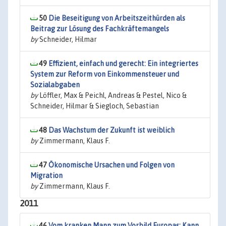
50
Die Beseitigung von Arbeitszeithürden als
Beitrag zur Lösung des Fachkräftemangels
by
Schneider, Hilmar
49
Effizient, einfach und gerecht: Ein integriertes
System zur Reform von Einkommensteuer und
Sozialabgaben
by
Löffler, Max & Peichl, Andreas & Pestel, Nico &
Schneider, Hilmar & Siegloch, Sebastian
48
Das Wachstum der Zukunft ist weiblich
by
Zimmermann, Klaus F.
47
Ökonomische Ursachen und Folgen von
Migration
by
Zimmermann, Klaus F.
2011
46
Vom kranken Mann zum Vorbild Europas: Kann