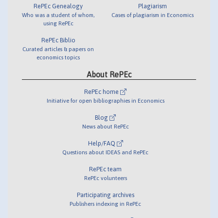
RePEc Genealogy
Plagiarism
Who was a student of whom,
Cases of plagiarism in Economics
using RePEc
RePEc Biblio
Curated articles & papers on
economics topics
About RePEc
RePEc home
Initiative for open bibliographies in Economics
Blog
News about RePEc
Help/FAQ
Questions about IDEAS and RePEc
RePEc team
RePEc volunteers
Participating archives
Publishers indexing in RePEc