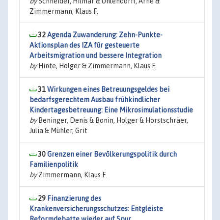
by
Schneider, Hilmar & Uhlendorff, Arne &
Zimmermann, Klaus F.
32
Agenda Zuwanderung: Zehn-Punkte-
Aktionsplan des IZA für gesteuerte
Arbeitsmigration und bessere Integration
by
Hinte, Holger & Zimmermann, Klaus F.
31
Wirkungen eines Betreuungsgeldes bei
bedarfsgerechtem Ausbau frühkindlicher
Kindertagesbetreuung: Eine Mikrosimulationsstudie
by
Beninger, Denis & Bonin, Holger & Horstschräer,
Julia & Mühler, Grit
30
Grenzen einer Bevölkerungspolitik durch
Familienpolitik
by
Zimmermann, Klaus F.
29
Finanzierung des
Krankenversicherungsschutzes: Entgleiste
Reformdebatte wieder auf Spur