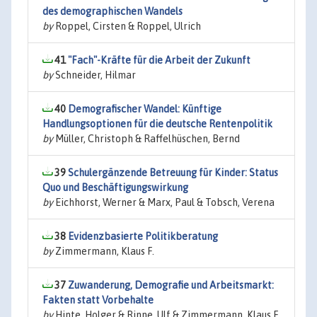
des demographischen Wandels
by
Roppel, Cirsten & Roppel, Ulrich
41
"Fach"-Kräfte für die Arbeit der Zukunft
by
Schneider, Hilmar
40
Demografischer Wandel: Künftige
Handlungsoptionen für die deutsche Rentenpolitik
by
Müller, Christoph & Raffelhüschen, Bernd
39
Schulergänzende Betreuung für Kinder: Status
Quo und Beschäftigungswirkung
by
Eichhorst, Werner & Marx, Paul & Tobsch, Verena
38
Evidenzbasierte Politikberatung
by
Zimmermann, Klaus F.
37
Zuwanderung, Demografie und Arbeitsmarkt:
Fakten statt Vorbehalte
by
Hinte, Holger & Rinne, Ulf & Zimmermann, Klaus F.