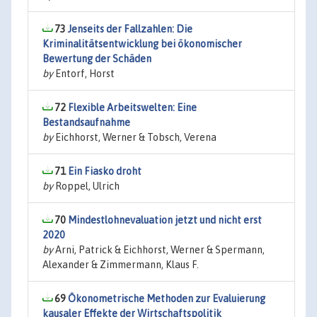
73
Jenseits der Fallzahlen: Die
Kriminalitätsentwicklung bei ökonomischer
Bewertung der Schäden
by
Entorf, Horst
72
Flexible Arbeitswelten: Eine
Bestandsaufnahme
by
Eichhorst, Werner & Tobsch, Verena
71
Ein Fiasko droht
by
Roppel, Ulrich
70
Mindestlohnevaluation jetzt und nicht erst
2020
by
Arni, Patrick & Eichhorst, Werner & Spermann,
Alexander & Zimmermann, Klaus F.
69
Ökonometrische Methoden zur Evaluierung
kausaler Effekte der Wirtschaftspolitik