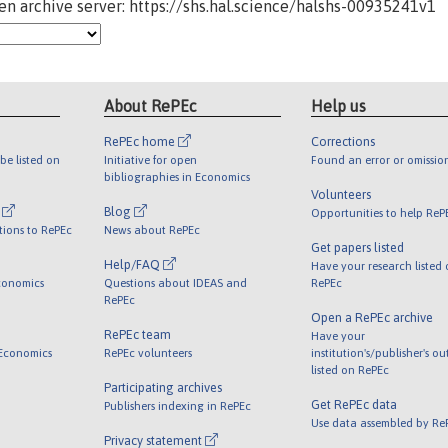
n archive server: https://shs.hal.science/halshs-00935241v1
About RePEc
Help us
RePEc home
Corrections
be listed on
Initiative for open
Found an error or omissio
bibliographies in Economics
Volunteers
l
Blog
Opportunities to help ReP
tions to RePEc
News about RePEc
Get papers listed
Help/FAQ
Have your research listed
conomics
Questions about IDEAS and
RePEc
RePEc
Open a RePEc archive
RePEc team
Have your
 Economics
RePEc volunteers
institution's/publisher's o
listed on RePEc
Participating archives
Get RePEc data
Publishers indexing in RePEc
Use data assembled by Re
Privacy statement