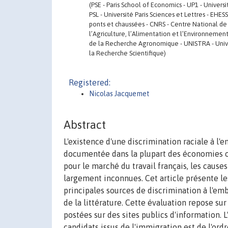
(PSE - Paris School of Economics - UP1 - Univers
PSL - Université Paris Sciences et Lettres - EHE
ponts et chaussées - CNRS - Centre National de 
l’Agriculture, l’Alimentation et l’Environnemen
de la Recherche Agronomique - UNISTRA - Univer
la Recherche Scientifique)
Registered:
Nicolas Jacquemet
Abstract
L'existence d'une discrimination raciale à l
documentée dans la plupart des économies o
pour le marché du travail français, les causes
largement inconnues. Cet article présente l
principales sources de discrimination à l'em
de la littérature. Cette évaluation repose su
postées sur des sites publics d'information. 
candidats issus de l'immigration est de l'or