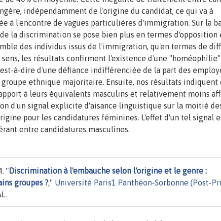
rangère, indépendamment de l'origine du candidat, ce qui va à
ée à l'encontre de vagues particulières d'immigration. Sur la b
 de la discrimination se pose bien plus en termes d'opposition
emble des individus issus de l'immigration, qu'en termes de diff
 sens, les résultats confirment l'existence d'une "homéophilie"
'est-à-dire d'une défiance indifférenciée de la part des employ
 groupe ethnique majoritaire. Ensuite, nos résultats indiquent
apport à leurs équivalents masculins et relativement moins af
sion d'un signal explicite d'aisance linguistique sur la moitié de
rigine pour les candidatures féminines. L'effet d'un tel signal e
pérant entre candidatures masculines.
. "
Discrimination à l'embauche selon l'origine et le genre :
ains groupes ?
,"
Université Paris1 Panthéon-Sorbonne (Post-Pr
L.