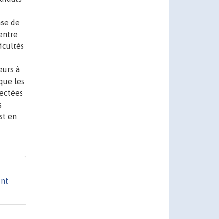
ase de
 entre
icultés
eurs à
 que les
fectées
s
st en
int