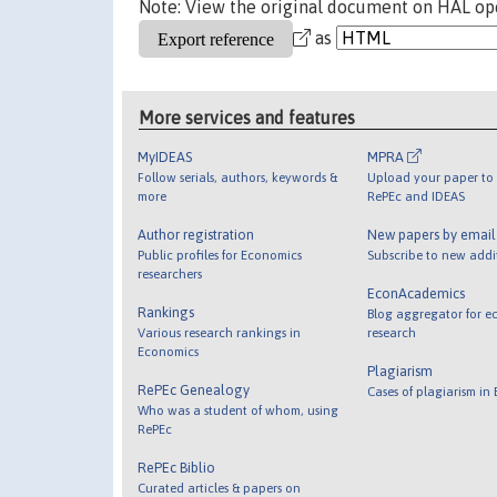
Note: View the original document on HAL ope
as
More services and features
MyIDEAS
MPRA
Follow serials, authors, keywords &
Upload your paper to 
more
RePEc and IDEAS
Author registration
New papers by emai
Public profiles for Economics
Subscribe to new addi
researchers
EconAcademics
Rankings
Blog aggregator for e
Various research rankings in
research
Economics
Plagiarism
RePEc Genealogy
Cases of plagiarism in
Who was a student of whom, using
RePEc
RePEc Biblio
Curated articles & papers on