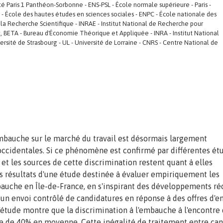
ité Paris 1 Panthéon-Sorbonne - ENS-PSL - École normale supérieure - Paris -
SS - École des hautes études en sciences sociales - ENPC - École nationale des
la Recherche Scientifique - INRAE - Institut National de Recherche pour
t, BETA - Bureau d'Économie Théorique et Appliquée - INRA - Institut National
sité de Strasbourg - UL - Université de Lorraine - CNRS - Centre National de
'embauche sur le marché du travail est désormais largement
ccidentales. Si ce phénomène est confirmé par différentes ét
 et les sources de cette discrimination restent quant à elles
es résultats d'une étude destinée à évaluer empiriquement les
bauche en Île-de-France, en s'inspirant des développements ré
r un envoi contrôlé de candidatures en réponse à des offres d'e
L'étude montre que la discrimination à l'embauche à l'encontre
dre de 40% en moyenne. Cette inégalité de traitement entre ca