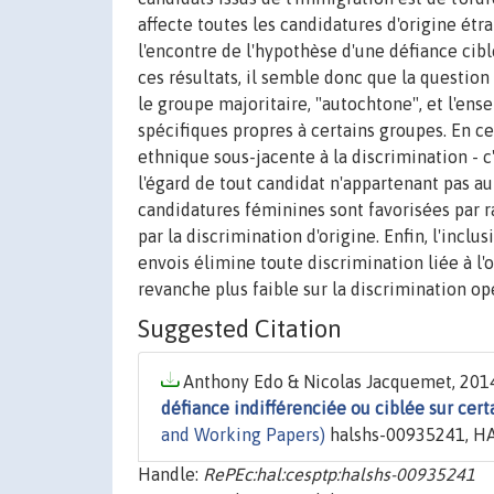
affecte toutes les candidatures d'origine ét
l'encontre de l'hypothèse d'une défiance cibl
ces résultats, il semble donc que la question
le groupe majoritaire, "autochtone", et l'ens
spécifiques propres à certains groupes. En ce
ethnique sous-jacente à la discrimination - c
l'égard de tout candidat n'appartenant pas au
candidatures féminines sont favorisées par r
par la discrimination d'origine. Enfin, l'inclu
envois élimine toute discrimination liée à l'o
revanche plus faible sur la discrimination o
Suggested Citation
Anthony Edo & Nicolas Jacquemet, 2014
défiance indifférenciée ou ciblée sur cert
and Working Papers)
halshs-00935241, HA
Handle:
RePEc:hal:cesptp:halshs-00935241