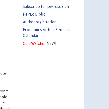
Subscribe to new research
RePEc Biblio
Author registration
Economics Virtual Seminar
Calendar
ConfWatcher
NEW!
udes
cents
mploi
 des
ndidats