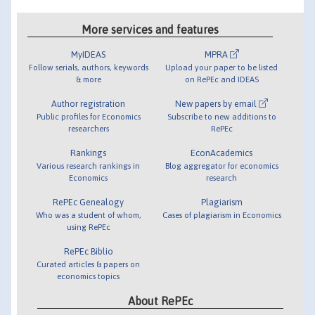
More services and features
MyIDEAS
MPRA
Follow serials, authors, keywords
Upload your paper to be listed
& more
on RePEc and IDEAS
Author registration
New papers by email
Public profiles for Economics
Subscribe to new additions to
researchers
RePEc
Rankings
EconAcademics
Various research rankings in
Blog aggregator for economics
Economics
research
RePEc Genealogy
Plagiarism
Who was a student of whom,
Cases of plagiarism in Economics
using RePEc
RePEc Biblio
Curated articles & papers on
economics topics
About RePEc