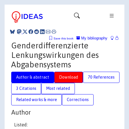
My bibliography
Save this book
Genderdifferenzierte
Lenkungswirkungen des
Abgabensystems
Author & abstract
Download
70 References
3 Citations
Most related
Related works & more
Corrections
Author
Listed: