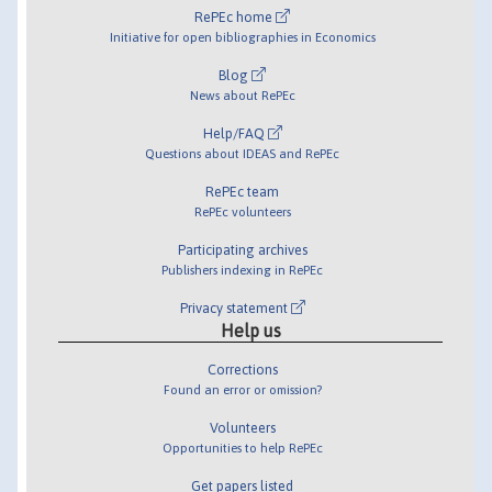
RePEc home
Initiative for open bibliographies in Economics
Blog
News about RePEc
Help/FAQ
Questions about IDEAS and RePEc
RePEc team
RePEc volunteers
Participating archives
Publishers indexing in RePEc
Privacy statement
Help us
Corrections
Found an error or omission?
Volunteers
Opportunities to help RePEc
Get papers listed