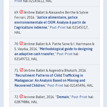
Print
hal-02145612, HAL.
Jérôme Ballet & Alexandre Berthe & Sylvie
Ferrari, 2016. "
Justice alimentaire, justice
environnementale et OGM. Analyse à partir de
l’agriculture indienne
,"
Post-Print
hal-02145317,
HAL.
Jérôme Ballet & A. Pathe Sene & I. Hartmann &
S. Vaydia, 2016. "
Methodological guide to designing
an adaptive cash transfer
,"
Post-Print
hal-
02149713, HAL.
Jérôme Ballet & Augendra Bhukuth, 2016.
"
Recruitment Patterns of Child Trafficking in
Madagascar: An Analysis Based on Missing and
Recovered Children
,"
Post-Print
hal-02145496, HAL.
Jerome Ballet, 2016. "
Demain
,"
Post-Print
hal-
02879886, HAL.