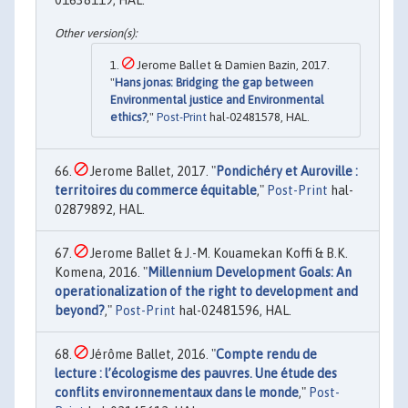
01638119, HAL.
Jerome Ballet & Damien Bazin, 2017.
"
Hans jonas: Bridging the gap between
Environmental justice and Environmental
ethics?
,"
Post-Print
hal-02481578, HAL.
Jerome Ballet, 2017. "
Pondichéry et Auroville :
territoires du commerce équitable
,"
Post-Print
hal-
02879892, HAL.
Jerome Ballet & J.-M. Kouamekan Koffi & B.K.
Komena, 2016. "
Millennium Development Goals: An
operationalization of the right to development and
beyond?
,"
Post-Print
hal-02481596, HAL.
Jérôme Ballet, 2016. "
Compte rendu de
lecture : l’écologisme des pauvres. Une étude des
conflits environnementaux dans le monde
,"
Post-