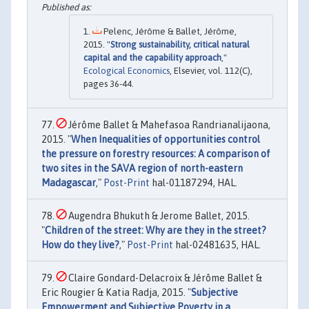
Pelenc, Jérôme & Ballet, Jérôme,
2015. "
Strong sustainability, critical natural
capital and the capability approach
,"
Ecological Economics
, Elsevier, vol. 112(C),
pages 36-44.
Jérôme Ballet & Mahefasoa Randrianalijaona,
2015. "
When Inequalities of opportunities control
the pressure on forestry resources: A comparison of
two sites in the SAVA region of north-eastern
Madagascar
,"
Post-Print
hal-01187294, HAL.
Augendra Bhukuth & Jerome Ballet, 2015.
"
Children of the street: Why are they in the street?
How do they live?
,"
Post-Print
hal-02481635, HAL.
Claire Gondard-Delacroix & Jérôme Ballet &
Eric Rougier & Katia Radja, 2015. "
Subjective
Empowerment and Subjective Poverty in a