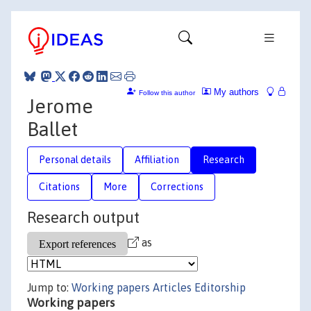
My authors
Follow this author
Jerome
Ballet
Personal details
Affiliation
Research
Citations
More
Corrections
Research output
as
Jump to:
Working papers
Articles
Editorship
Working papers