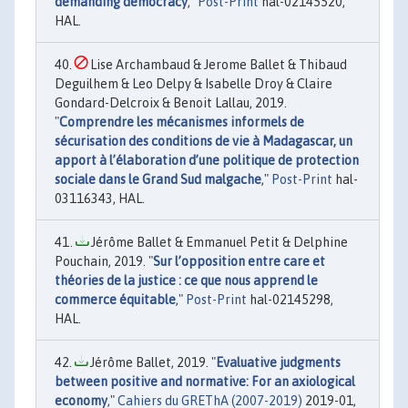
demanding democracy
,"
Post-Print
hal-02145520,
HAL.
Lise Archambaud & Jerome Ballet & Thibaud
Deguilhem & Leo Delpy & Isabelle Droy & Claire
Gondard-Delcroix & Benoit Lallau, 2019.
"
Comprendre les mécanismes informels de
sécurisation des conditions de vie à Madagascar, un
apport à l’élaboration d’une politique de protection
sociale dans le Grand Sud malgache
,"
Post-Print
hal-
03116343, HAL.
Jérôme Ballet & Emmanuel Petit & Delphine
Pouchain, 2019. "
Sur l’opposition entre care et
théories de la justice : ce que nous apprend le
commerce équitable
,"
Post-Print
hal-02145298,
HAL.
Jérôme Ballet, 2019. "
Evaluative judgments
between positive and normative: For an axiological
economy
,"
Cahiers du GREThA (2007-2019)
2019-01,