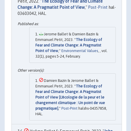
Petit, 2022. "
The Ecology of Fear and Climate
Change: A Pragmatist Point of View
,"
Post-Print
hal-
03603042, HAL.
Jerome Ballet & Damien Bazin &
Emmanuel Petit, 2023. "
The Ecology of
Fear and Climate Change: A Pragmatist
Point of View
,"
Environmental Values
, , vol.
32(1), pages 5-24, February.
Damien Bazin & Jerome Ballet &
Emmanuel Petit, 2023. "
The Ecology of
Fear and Climate Change: A Pragmatist
Point of View [L'écologie de la peur et le
changement climatique : Un point de vue
pragmatique]
,"
Post-Print
halshs-04357858,
HAL.