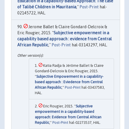
Education in a capability-Based Approach: The case
of Talibé Children in Mauritania
,"
Post-Print
hal-
02145722, HAL.
Jerome Ballet & Claire Gondard-Delcroix &
Eric Rougier, 2015. "
Subjective empowerment in a
capability based approach : evidence from Central
African Republic
,"
Post-Print
hal-03143297, HAL.
Katia Radja & Jérôme Ballet & Claire
Gondard-Delcroix & Eric Rougier, 2015.
"
Subjective Empowerment in a capability-
based approach : Eviedence from Central
African Republic
,"
Post-Print
hal-03437583,
HAL.
Eric Rougier, 2015. "
Subjective
empowerment in a capability-based
approach: Evidence from Central African
Republic
,"
Post-Print
hal-02273537, HAL.