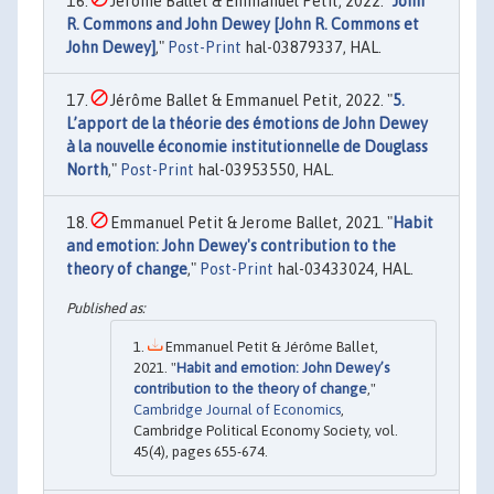
Jérôme Ballet & Emmanuel Petit, 2022. "
John
R. Commons and John Dewey [John R. Commons et
John Dewey]
,"
Post-Print
hal-03879337, HAL.
Jérôme Ballet & Emmanuel Petit, 2022. "
5.
L’apport de la théorie des émotions de John Dewey
à la nouvelle économie institutionnelle de Douglass
North
,"
Post-Print
hal-03953550, HAL.
Emmanuel Petit & Jerome Ballet, 2021. "
Habit
and emotion: John Dewey's contribution to the
theory of change
,"
Post-Print
hal-03433024, HAL.
Emmanuel Petit & Jérôme Ballet,
2021. "
Habit and emotion: John Dewey’s
contribution to the theory of change
,"
Cambridge Journal of Economics
,
Cambridge Political Economy Society, vol.
45(4), pages 655-674.