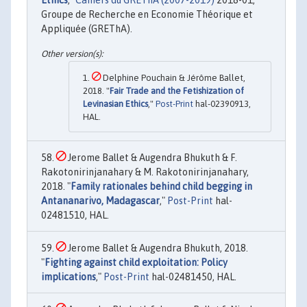
Ethics
,"
Cahiers du GREThA (2007-2019)
2018-01,
Groupe de Recherche en Economie Théorique et
Appliquée (GREThA).
Delphine Pouchain & Jérôme Ballet,
2018. "
Fair Trade and the Fetishization of
Levinasian Ethics
,"
Post-Print
hal-02390913,
HAL.
Jerome Ballet & Augendra Bhukuth & F.
Rakotonirinjanahary & M. Rakotonirinjanahary,
2018. "
Family rationales behind child begging in
Antananarivo, Madagascar
,"
Post-Print
hal-
02481510, HAL.
Jerome Ballet & Augendra Bhukuth, 2018.
"
Fighting against child exploitation: Policy
implications
,"
Post-Print
hal-02481450, HAL.