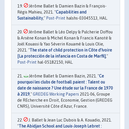
Jérôme Ballet & Damien Bazin & François-
Régis Mahieu, 2021. "
Capabilities and
Sustainability
,"
Post-Print
halshs-03045513, HAL.
Jérôme Ballet & Léo Delpy & Pulcherie Doffou
& Arsène Konan & Michel Konan & Francis Kanoté &
Joël Kouassi & Yao Séverin Kouamé & Louis Olie,
2021. "
The state of child protection in Côte d’Ivoire
[La protección de la infancia en Costa de Marfil]
,"
Post-Print
hal-05182150, HAL.
Jérôme Ballet & Damien Bazin, 2021. "
Ce
pourquoi les clubs de football paient : Talent ou
date de naissance ? Une étude sur la France de 1970
à 2019
,"
GREDEG Working Papers
2021-06, Groupe
de REcherche en Droit, Economie, Gestion (GREDEG
CNRS), Université Côte d'Azur, France.
J. Ballet & Jean Luc Dubois & A. Kouadio, 2021.
"
The Abidjan School and Louis-Joseph Lebret :