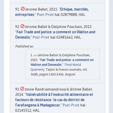
Jerome Ballet, 2015. "
Ethique, marchés,
entreprises
,"
Post-Print
hal-02879888, HAL.
Jerome Ballet & Delphine Pouchain, 2015.
"
Fair Trade and justice: a comment on Walton and
Deneulin
,"
Post-Print
hal-02481662, HAL.
Jérôme Ballet & Delphine Pouchain,
2015. "
Fair Trade and justice: a comment on
Walton and Deneulin
,"
Third World
Quarterly
, Taylor & Francis Journals, vol.
36(8), pages 1421-1436, August.
Jossie Randriamiandrisoa & Jérôme Ballet,
2014. "
Vulnérabilité à l’insécurité alimentaire et
facteurs de résistance : le cas du district de
Farafangana à Madagascar
,"
Post-Print
hal-
02145512, HAL.