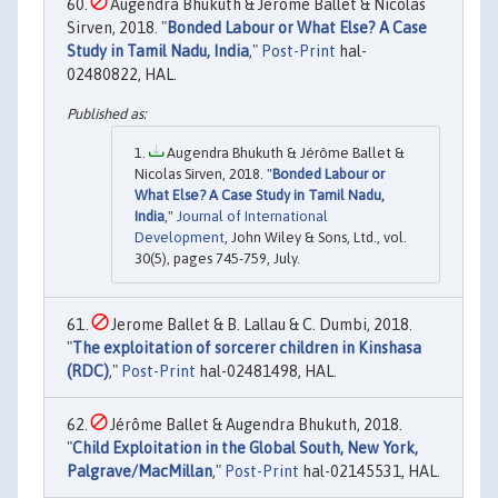
Augendra Bhukuth & Jerome Ballet & Nicolas
Sirven, 2018. "
Bonded Labour or What Else? A Case
Study in Tamil Nadu, India
,"
Post-Print
hal-
02480822, HAL.
Augendra Bhukuth & Jérôme Ballet &
Nicolas Sirven, 2018. "
Bonded Labour or
What Else? A Case Study in Tamil Nadu,
India
,"
Journal of International
Development
, John Wiley & Sons, Ltd., vol.
30(5), pages 745-759, July.
Jerome Ballet & B. Lallau & C. Dumbi, 2018.
"
The exploitation of sorcerer children in Kinshasa
(RDC)
,"
Post-Print
hal-02481498, HAL.
Jérôme Ballet & Augendra Bhukuth, 2018.
"
Child Exploitation in the Global South, New York,
Palgrave/MacMillan
,"
Post-Print
hal-02145531, HAL.