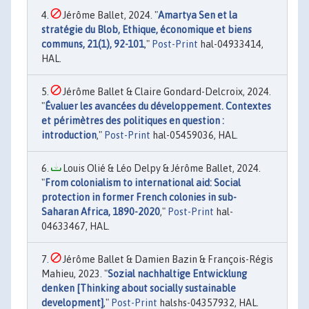
Jérôme Ballet, 2024. "
Amartya Sen et la
stratégie du Blob, Ethique, économique et biens
communs, 21(1), 92-101
,"
Post-Print
hal-04933414,
HAL.
Jérôme Ballet & Claire Gondard-Delcroix, 2024.
"
Évaluer les avancées du développement. Contextes
et périmètres des politiques en question :
introduction
,"
Post-Print
hal-05459036, HAL.
Louis Olié & Léo Delpy & Jérôme Ballet, 2024.
"
From colonialism to international aid: Social
protection in former French colonies in sub-
Saharan Africa, 1890-2020
,"
Post-Print
hal-
04633467, HAL.
Jérôme Ballet & Damien Bazin & François-Régis
Mahieu, 2023. "
Sozial nachhaltige Entwicklung
denken [Thinking about socially sustainable
development]
,"
Post-Print
halshs-04357932, HAL.