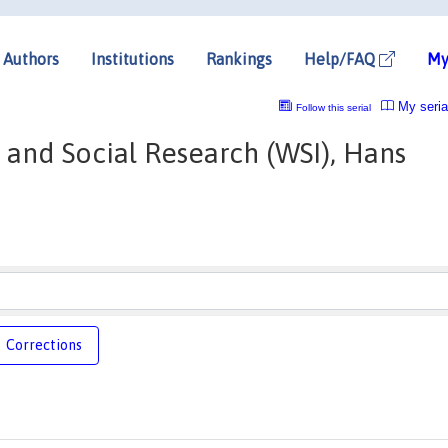
Authors
Institutions
Rankings
Help/FAQ
My
My seria
Follow this serial
 and Social Research (WSI), Hans
Corrections