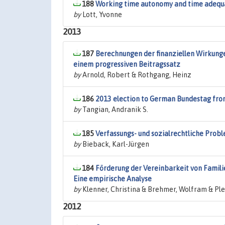
188
Working time autonomy and time adequac
by
Lott, Yvonne
2013
187
Berechnungen der finanziellen Wirkunge
einem progressiven Beitragssatz
by
Arnold, Robert & Rothgang, Heinz
186
2013 election to German Bundestag fro
by
Tangian, Andranik S.
185
Verfassungs- und sozialrechtliche Pro
by
Bieback, Karl-Jürgen
184
Förderung der Vereinbarkeit von Famili
Eine empirische Analyse
by
Klenner, Christina & Brehmer, Wolfram & Pl
2012