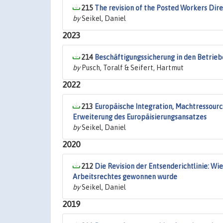
215
The revision of the Posted Workers Dire
by
Seikel, Daniel
2023
214
Beschäftigungssicherung in den Betrie
by
Pusch, Toralf & Seifert, Hartmut
2022
213
Europäische Integration, Machtressource
Erweiterung des Europäisierungsansatzes
by
Seikel, Daniel
2020
212
Die Revision der Entsenderichtlinie: Wi
Arbeitsrechtes gewonnen wurde
by
Seikel, Daniel
2019