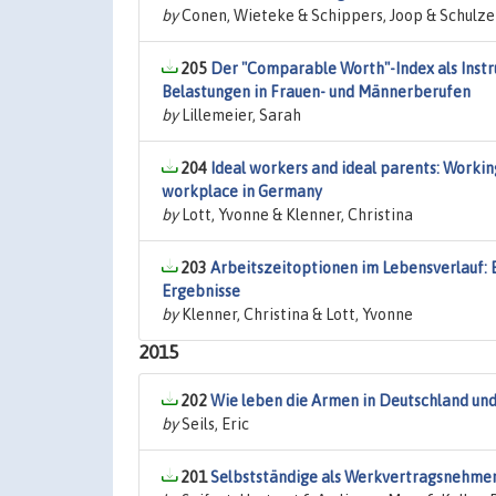
by
Conen, Wieteke & Schippers, Joop & Schulze 
205
Der "Comparable Worth"-Index als Inst
Belastungen in Frauen- und Männerberufen
by
Lillemeier, Sarah
204
Ideal workers and ideal parents: Worki
workplace in Germany
by
Lott, Yvonne & Klenner, Christina
203
Arbeitszeitoptionen im Lebensverlauf: 
Ergebnisse
by
Klenner, Christina & Lott, Yvonne
2015
202
Wie leben die Armen in Deutschland und
by
Seils, Eric
201
Selbstständige als Werkvertragsnehmer: