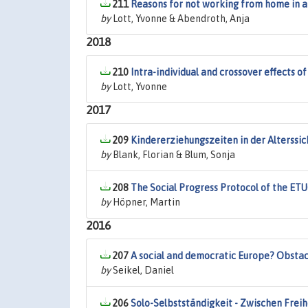
211
Reasons for not working from home in a
by
Lott, Yvonne & Abendroth, Anja
2018
210
Intra-individual and crossover effects o
by
Lott, Yvonne
2017
209
Kindererziehungszeiten in der Alterssic
by
Blank, Florian & Blum, Sonja
208
The Social Progress Protocol of the ETU
by
Höpner, Martin
2016
207
A social and democratic Europe? Obstac
by
Seikel, Daniel
206
Solo-Selbstständigkeit - Zwischen Freih