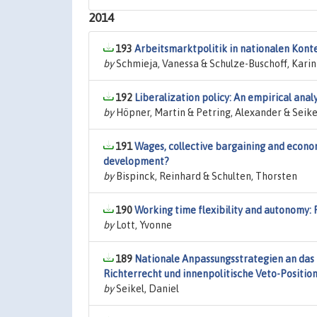
2014
193
Arbeitsmarktpolitik in nationalen Konte
by
Schmieja, Vanessa & Schulze-Buschoff, Karin
192
Liberalization policy: An empirical ana
by
Höpner, Martin & Petring, Alexander & Seike
191
Wages, collective bargaining and econo
development?
by
Bispinck, Reinhard & Schulten, Thorsten
190
Working time flexibility and autonomy:
by
Lott, Yvonne
189
Nationale Anpassungsstrategien an das 
Richterrecht und innenpolitische Veto-Positio
by
Seikel, Daniel