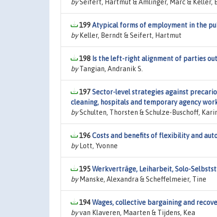
by
Seifert, Hartmut & Amlinger, Marc & Keller, 
199
Atypical forms of employment in the pub
by
Keller, Berndt & Seifert, Hartmut
198
Is the left-right alignment of parties o
by
Tangian, Andranik S.
197
Sector-level strategies against precar
cleaning, hospitals and temporary agency wor
by
Schulten, Thorsten & Schulze-Buschoff, Kari
196
Costs and benefits of flexibility and 
by
Lott, Yvonne
195
Werkverträge, Leiharbeit, Solo-Selbsts
by
Manske, Alexandra & Scheffelmeier, Tine
194
Wages, collective bargaining and recove
by
van Klaveren, Maarten & Tijdens, Kea