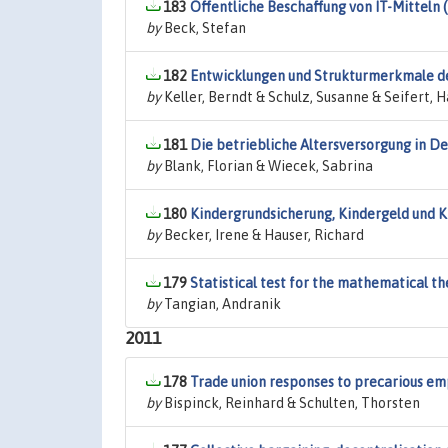
183
Öffentliche Beschaffung von IT-Mitteln 
by
Beck, Stefan
182
Entwicklungen und Strukturmerkmale de
by
Keller, Berndt & Schulz, Susanne & Seifert, 
181
Die betriebliche Altersversorgung in D
by
Blank, Florian & Wiecek, Sabrina
180
Kindergrundsicherung, Kindergeld und K
by
Becker, Irene & Hauser, Richard
179
Statistical test for the mathematical t
by
Tangian, Andranik
2011
178
Trade union responses to precarious e
by
Bispinck, Reinhard & Schulten, Thorsten