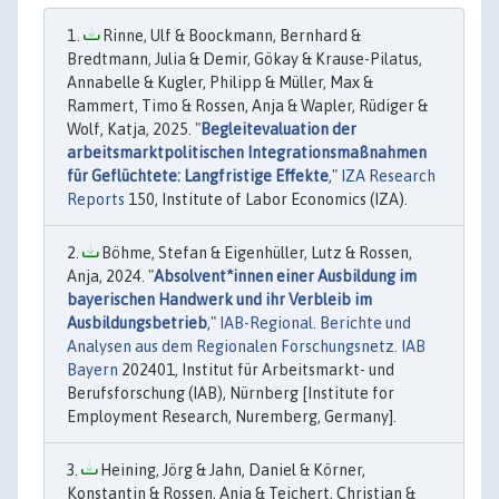
Rinne, Ulf & Boockmann, Bernhard &
Bredtmann, Julia & Demir, Gökay & Krause-Pilatus,
Annabelle & Kugler, Philipp & Müller, Max &
Rammert, Timo & Rossen, Anja & Wapler, Rüdiger &
Wolf, Katja, 2025. "
Begleitevaluation der
arbeitsmarktpolitischen Integrationsmaßnahmen
für Geflüchtete: Langfristige Effekte
,"
IZA Research
Reports
150, Institute of Labor Economics (IZA).
Böhme, Stefan & Eigenhüller, Lutz & Rossen,
Anja, 2024. "
Absolvent*innen einer Ausbildung im
bayerischen Handwerk und ihr Verbleib im
Ausbildungsbetrieb
,"
IAB-Regional. Berichte und
Analysen aus dem Regionalen Forschungsnetz. IAB
Bayern
202401, Institut für Arbeitsmarkt- und
Berufsforschung (IAB), Nürnberg [Institute for
Employment Research, Nuremberg, Germany].
Heining, Jörg & Jahn, Daniel & Körner,
Konstantin & Rossen, Anja & Teichert, Christian &