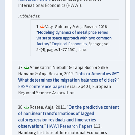
International Economics (HWWI).
Vasyl Golosnoy & Anja Rossen, 2018.
"
Modeling dynamics of metal price series
via state space approach with two common
factors
,"
Empirical Economics
, Springer, vol.
54(4), pages 1477-1501, June.
Annekatrin Niebuhr & Tanja Buch & Silke
Hamann & Anja Rossen, 2012. "
Jobs or Amenities â€“
What determines the migration balances of cities?
,"
ERSA conference papers
ersa12p401, European
Regional Science Association.
Rossen, Anja, 2011. "
On the predictive content
of nonlinear transformations of lagged
autoregression residuals and time series
observations
,"
HWWI Research Papers
113,
Hamburg Institute of International Economics