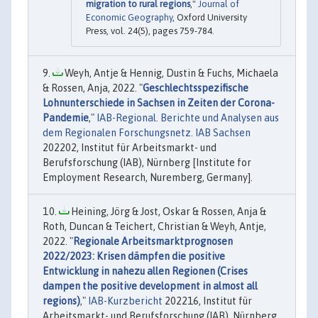
migration to rural regions
,"
Journal of
Economic Geography
, Oxford University
Press, vol. 24(5), pages 759-784.
Weyh, Antje & Hennig, Dustin & Fuchs, Michaela
& Rossen, Anja, 2022. "
Geschlechtsspezifische
Lohnunterschiede in Sachsen in Zeiten der Corona-
Pandemie
,"
IAB-Regional. Berichte und Analysen aus
dem Regionalen Forschungsnetz. IAB Sachsen
202202, Institut für Arbeitsmarkt- und
Berufsforschung (IAB), Nürnberg [Institute for
Employment Research, Nuremberg, Germany].
Heining, Jörg & Jost, Oskar & Rossen, Anja &
Roth, Duncan & Teichert, Christian & Weyh, Antje,
2022. "
Regionale Arbeitsmarktprognosen
2022/2023: Krisen dämpfen die positive
Entwicklung in nahezu allen Regionen (Crises
dampen the positive development in almost all
regions)
,"
IAB-Kurzbericht
202216, Institut für
Arbeitsmarkt- und Berufsforschung (IAB), Nürnberg