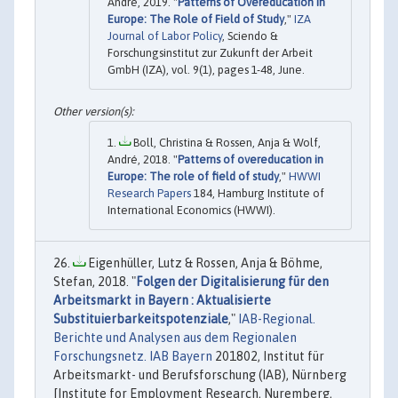
André, 2019. "
Patterns of Overeducation in
Europe: The Role of Field of Study
,"
IZA
Journal of Labor Policy
, Sciendo &
Forschungsinstitut zur Zukunft der Arbeit
GmbH (IZA), vol. 9(1), pages 1-48, June.
Boll, Christina & Rossen, Anja & Wolf,
André, 2018. "
Patterns of overeducation in
Europe: The role of field of study
,"
HWWI
Research Papers
184, Hamburg Institute of
International Economics (HWWI).
Eigenhüller, Lutz & Rossen, Anja & Böhme,
Stefan, 2018. "
Folgen der Digitalisierung für den
Arbeitsmarkt in Bayern : Aktualisierte
Substituierbarkeitspotenziale
,"
IAB-Regional.
Berichte und Analysen aus dem Regionalen
Forschungsnetz. IAB Bayern
201802, Institut für
Arbeitsmarkt- und Berufsforschung (IAB), Nürnberg
[Institute for Employment Research, Nuremberg,