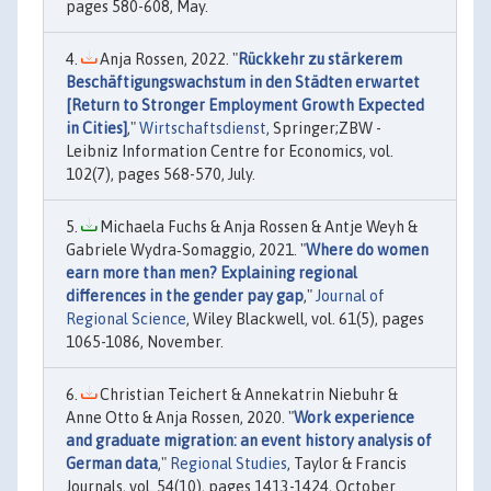
pages 580-608, May.
Anja Rossen, 2022. "
Rückkehr zu stärkerem
Beschäftigungswachstum in den Städten erwartet
[Return to Stronger Employment Growth Expected
in Cities]
,"
Wirtschaftsdienst
, Springer;ZBW -
Leibniz Information Centre for Economics, vol.
102(7), pages 568-570, July.
Michaela Fuchs & Anja Rossen & Antje Weyh &
Gabriele Wydra‐Somaggio, 2021. "
Where do women
earn more than men? Explaining regional
differences in the gender pay gap
,"
Journal of
Regional Science
, Wiley Blackwell, vol. 61(5), pages
1065-1086, November.
Christian Teichert & Annekatrin Niebuhr &
Anne Otto & Anja Rossen, 2020. "
Work experience
and graduate migration: an event history analysis of
German data
,"
Regional Studies
, Taylor & Francis
Journals, vol. 54(10), pages 1413-1424, October.