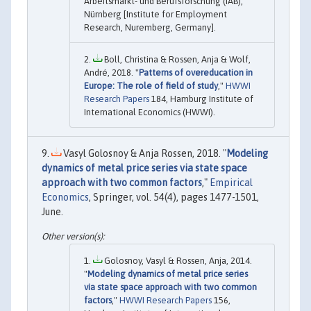
Arbeitsmarkt- und Berufsforschung (IAB),
Nürnberg [Institute for Employment
Research, Nuremberg, Germany].
Boll, Christina & Rossen, Anja & Wolf,
André, 2018. "
Patterns of overeducation in
Europe: The role of field of study
,"
HWWI
Research Papers
184, Hamburg Institute of
International Economics (HWWI).
Vasyl Golosnoy & Anja Rossen, 2018. "
Modeling
dynamics of metal price series via state space
approach with two common factors
,"
Empirical
Economics
, Springer, vol. 54(4), pages 1477-1501,
June.
Golosnoy, Vasyl & Rossen, Anja, 2014.
"
Modeling dynamics of metal price series
via state space approach with two common
factors
,"
HWWI Research Papers
156,