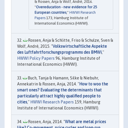
& Rossen, Anja & Wolf, André, 2016.
"
Overeducation - new evidence for 25
European countries
,"
HWWI Research
Papers
173, Hamburg Institute of
International Economics (HWWI).
Rossen, Anja & Schlitte, Friso & Schulze, Sven &
Wolf, André, 2015. "
Volkswirtschaftliche Aspekte
des Luftfahrtforschungsprogramms des BMWi
,"
HWWI Policy Papers
96, Hamburg Institute of
International Economics (HWWI).
Buch, Tanja & Hamann, Silke & Niebuhr,
Annekatrin & Rossen, Anja, 2014. "
How to woo the
smart ones? Evaluating the determinants that
particularly attract highly qualified people to
cities
,"
HWWI Research Papers
159, Hamburg
Institute of International Economics (HWWI).
Rossen, Anja, 2014. "
What are metal prices
like? Co-movement, price cycles and long-run