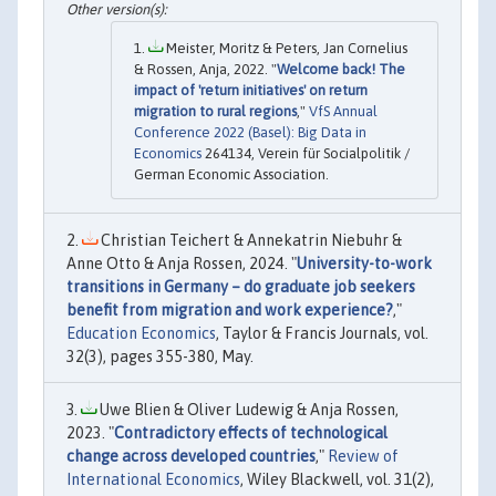
Meister, Moritz & Peters, Jan Cornelius
& Rossen, Anja, 2022. "
Welcome back! The
impact of 'return initiatives' on return
migration to rural regions
,"
VfS Annual
Conference 2022 (Basel): Big Data in
Economics
264134, Verein für Socialpolitik /
German Economic Association.
Christian Teichert & Annekatrin Niebuhr &
Anne Otto & Anja Rossen, 2024. "
University-to-work
transitions in Germany – do graduate job seekers
benefit from migration and work experience?
,"
Education Economics
, Taylor & Francis Journals, vol.
32(3), pages 355-380, May.
Uwe Blien & Oliver Ludewig & Anja Rossen,
2023. "
Contradictory effects of technological
change across developed countries
,"
Review of
International Economics
, Wiley Blackwell, vol. 31(2),