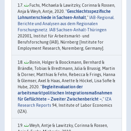
Fuchs, Michaela & Lawitzky, Corinna & Rossen,
Anja & Weyh, Antje, 2020. "
Geschlechtsspezifische
Lohnunterschiede in Sachsen-Anhalt
,"
IAB-Regional.
Berichte und Analysen aus dem Regionalen
Forschungsnetz. IAB Sachsen-Anhalt-Thüringen
202001, Institut für Arbeitsmarkt- und
Berufsforschung (IAB), Nürnberg [Institute for
Employment Research, Nuremberg, Germany].
Bonin, Holger & Boockmann, Bernhard &
Brändle, Tobias & Bredtmann, Julia & Brussig, Martin
& Dorner, Matthias & Fehn, Rebecca & Frings, Hanna
& Glemser, Axel & Haas, Anette & Höckel, Lisa Sofie &
Hube, 2020. "
Begleitevaluation der
arbeitsmarktpolitischen Integrationsmaßnahmen
für Geflüchtete – Zweiter Zwischenbericht –
,"
IZA
Research Reports
94, Institute of Labor Economics
(IZA).
Weyh, Antje & Lawitzky, Corinna & Rossen,