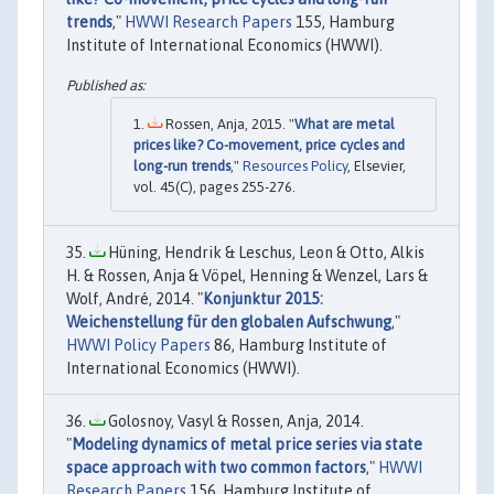
trends
,"
HWWI Research Papers
155, Hamburg
Institute of International Economics (HWWI).
Rossen, Anja, 2015. "
What are metal
prices like? Co-movement, price cycles and
long-run trends
,"
Resources Policy
, Elsevier,
vol. 45(C), pages 255-276.
Hüning, Hendrik & Leschus, Leon & Otto, Alkis
H. & Rossen, Anja & Vöpel, Henning & Wenzel, Lars &
Wolf, André, 2014. "
Konjunktur 2015:
Weichenstellung für den globalen Aufschwung
,"
HWWI Policy Papers
86, Hamburg Institute of
International Economics (HWWI).
Golosnoy, Vasyl & Rossen, Anja, 2014.
"
Modeling dynamics of metal price series via state
space approach with two common factors
,"
HWWI
Research Papers
156, Hamburg Institute of