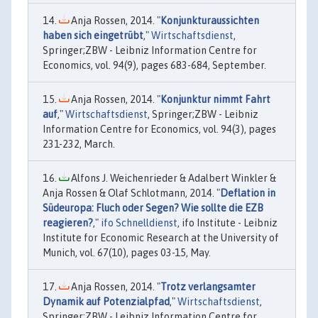
Anja Rossen, 2014. "
Konjunkturaussichten
haben sich eingetrübt
,"
Wirtschaftsdienst
,
Springer;ZBW - Leibniz Information Centre for
Economics, vol. 94(9), pages 683-684, September.
Anja Rossen, 2014. "
Konjunktur nimmt Fahrt
auf
,"
Wirtschaftsdienst
, Springer;ZBW - Leibniz
Information Centre for Economics, vol. 94(3), pages
231-232, March.
Alfons J. Weichenrieder & Adalbert Winkler &
Anja Rossen & Olaf Schlotmann, 2014. "
Deflation in
Südeuropa: Fluch oder Segen? Wie sollte die EZB
reagieren?
,"
ifo Schnelldienst
, ifo Institute - Leibniz
Institute for Economic Research at the University of
Munich, vol. 67(10), pages 03-15, May.
Anja Rossen, 2014. "
Trotz verlangsamter
Dynamik auf Potenzialpfad
,"
Wirtschaftsdienst
,
Springer;ZBW - Leibniz Information Centre for