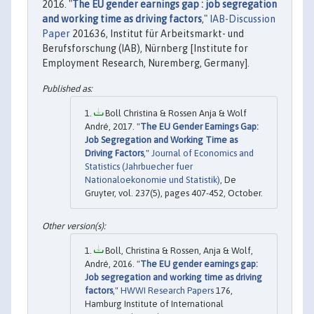
2016. "
The EU gender earnings gap : job segregation
and working time as driving factors
,"
IAB-Discussion
Paper
201636, Institut für Arbeitsmarkt- und
Berufsforschung (IAB), Nürnberg [Institute for
Employment Research, Nuremberg, Germany].
Boll Christina & Rossen Anja & Wolf
André, 2017. "
The EU Gender Earnings Gap:
Job Segregation and Working Time as
Driving Factors
,"
Journal of Economics and
Statistics (Jahrbuecher fuer
Nationaloekonomie und Statistik)
, De
Gruyter, vol. 237(5), pages 407-452, October.
Boll, Christina & Rossen, Anja & Wolf,
André, 2016. "
The EU gender earnings gap:
Job segregation and working time as driving
factors
,"
HWWI Research Papers
176,
Hamburg Institute of International