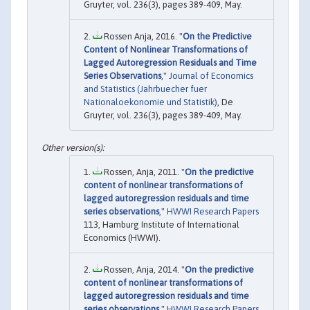
Gruyter, vol. 236(3), pages 389-409, May.
Rossen Anja, 2016. "
On the Predictive
Content of Nonlinear Transformations of
Lagged Autoregression Residuals and Time
Series Observations
,"
Journal of Economics
and Statistics (Jahrbuecher fuer
Nationaloekonomie und Statistik)
, De
Gruyter, vol. 236(3), pages 389-409, May.
Rossen, Anja, 2011. "
On the predictive
content of nonlinear transformations of
lagged autoregression residuals and time
series observations
,"
HWWI Research Papers
113, Hamburg Institute of International
Economics (HWWI).
Rossen, Anja, 2014. "
On the predictive
content of nonlinear transformations of
lagged autoregression residuals and time
series observations
,"
HWWI Research Papers