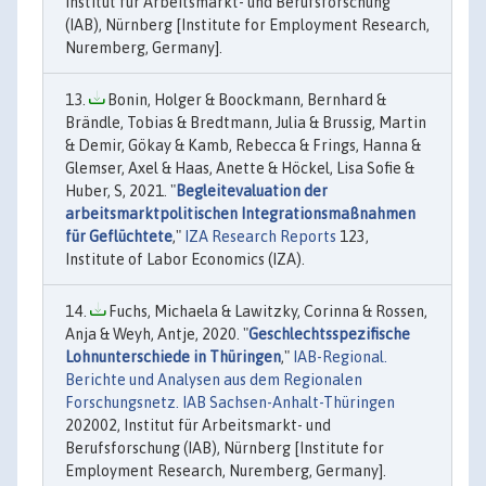
Institut für Arbeitsmarkt- und Berufsforschung
(IAB), Nürnberg [Institute for Employment Research,
Nuremberg, Germany].
Bonin, Holger & Boockmann, Bernhard &
Brändle, Tobias & Bredtmann, Julia & Brussig, Martin
& Demir, Gökay & Kamb, Rebecca & Frings, Hanna &
Glemser, Axel & Haas, Anette & Höckel, Lisa Sofie &
Huber, S, 2021. "
Begleitevaluation der
arbeitsmarktpolitischen Integrationsmaßnahmen
für Geflüchtete
,"
IZA Research Reports
123,
Institute of Labor Economics (IZA).
Fuchs, Michaela & Lawitzky, Corinna & Rossen,
Anja & Weyh, Antje, 2020. "
Geschlechtsspezifische
Lohnunterschiede in Thüringen
,"
IAB-Regional.
Berichte und Analysen aus dem Regionalen
Forschungsnetz. IAB Sachsen-Anhalt-Thüringen
202002, Institut für Arbeitsmarkt- und
Berufsforschung (IAB), Nürnberg [Institute for
Employment Research, Nuremberg, Germany].