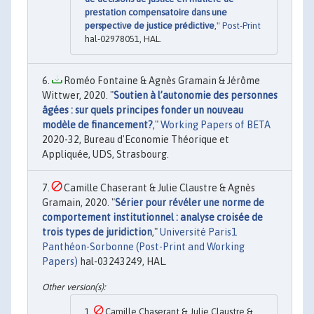
prestation compensatoire dans une
perspective de justice prédictive
,"
Post-Print
hal-02978051, HAL.
Roméo Fontaine & Agnès Gramain & Jérôme
Wittwer, 2020. "
Soutien à l’autonomie des personnes
âgées : sur quels principes fonder un nouveau
modèle de financement?
,"
Working Papers of BETA
2020-32, Bureau d'Economie Théorique et
Appliquée, UDS, Strasbourg.
Camille Chaserant & Julie Claustre & Agnès
Gramain, 2020. "
Sérier pour révéler une norme de
comportement institutionnel : analyse croisée de
trois types de juridiction
,"
Université Paris1
Panthéon-Sorbonne (Post-Print and Working
Papers)
hal-03243249, HAL.
Camille Chaserant & Julie Claustre &