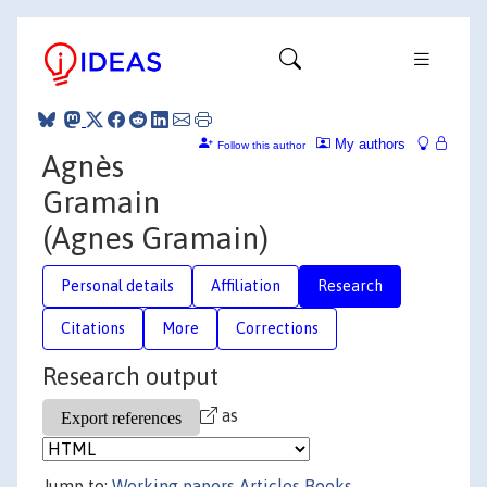
My authors
Follow this author
Agnès
Gramain
(Agnes Gramain)
Personal details
Affiliation
Research
Citations
More
Corrections
Research output
as
Jump to:
Working papers
Articles
Books