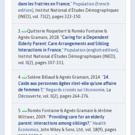
dans les fratries en France
,"
Population (french
edition)
, Institut National d'Études Démographiques
(INED), vol. 73(2), pages 323-350.
Quitterie Roquebert & Roméo Fontaine &
Agnès Gramain, 2018. "
Caring for a Dependent
Elderly Parent: Care Arrangements and Sibling
Interactions in France
,"
Population (english edition)
,
Institut National d'Études Démographiques (INED),
vol. 0(2), pages 307-331.
Solène Billaud & Agnès Gramain, 2014. "
14.
L'aide aux personnes âgées n'est-elle qu'une affaire
de femmes ?
,"
Regards croisés sur l'économie
, La
Découverte, vol. 0(2), pages 264-276.
Roméo Fontaine & Agnès Gramain & Jérôme
Wittwer, 2009. "
Providing care for an elderly
parent: interactions among siblings?
,"
Health
Economics
, John Wiley & Sons, Ltd., vol. 18(9), pages