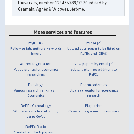
University, number 123456789/7370 edited by
Gramain, Agnès & Wittwer, Jérôme.
More services and features
MyIDEAS
MPRA
Follow serials, authors, keywords
Upload your paper to be listed on
& more
RePEc and IDEAS
Author registration
New papers by email
Public profiles for Economics
Subscribe to new additions to
researchers
RePEc
Rankings
EconAcademics
Various research rankings in
Blog aggregator for economics
Economics
research
RePEc Genealogy
Plagiarism
Who was a student of whom,
Cases of plagiarism in Economics
using RePEc
RePEc Biblio
Curated articles & papers on