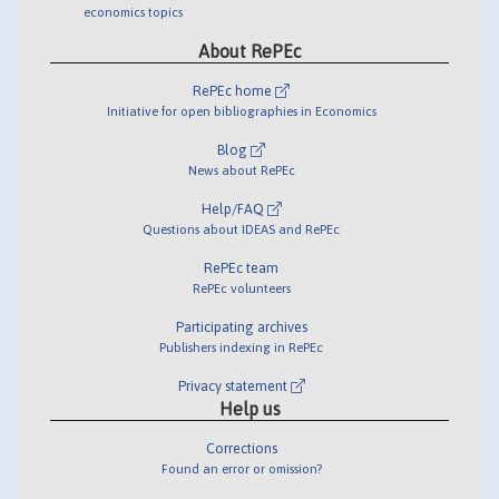
economics topics
About RePEc
RePEc home
Initiative for open bibliographies in Economics
Blog
News about RePEc
Help/FAQ
Questions about IDEAS and RePEc
RePEc team
RePEc volunteers
Participating archives
Publishers indexing in RePEc
Privacy statement
Help us
Corrections
Found an error or omission?