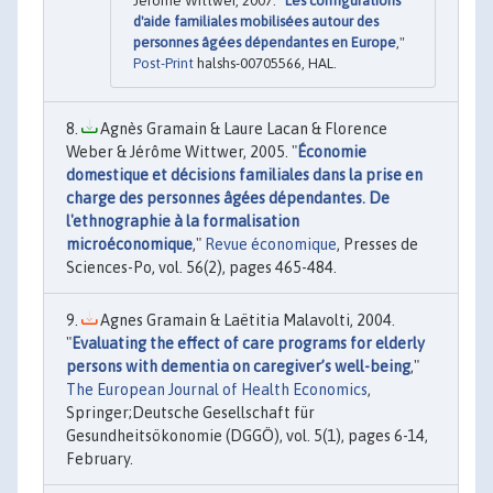
Jérôme Wittwer, 2007. "
Les configurations
d'aide familiales mobilisées autour des
personnes âgées dépendantes en Europe
,"
Post-Print
halshs-00705566, HAL.
Agnès Gramain & Laure Lacan & Florence
Weber & Jérôme Wittwer, 2005. "
Économie
domestique et décisions familiales dans la prise en
charge des personnes âgées dépendantes. De
l'ethnographie à la formalisation
microéconomique
,"
Revue économique
, Presses de
Sciences-Po, vol. 56(2), pages 465-484.
Agnes Gramain & Laëtitia Malavolti, 2004.
"
Evaluating the effect of care programs for elderly
persons with dementia on caregiver’s well-being
,"
The European Journal of Health Economics
,
Springer;Deutsche Gesellschaft für
Gesundheitsökonomie (DGGÖ), vol. 5(1), pages 6-14,
February.