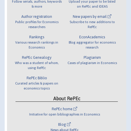
Follow serials, authors, keywords
Upload your paper to be listed
& more
on RePEc and IDEAS
Author registration
New papers by email
Public profiles for Economics
Subscribe to new additions to
researchers
RePEc
Rankings
EconAcademics
Various research rankings in
Blog aggregator for economics
Economics
research
RePEc Genealogy
Plagiarism
Who was a student of whom,
Cases of plagiarism in Economics
using RePEc
RePEc Biblio
Curated articles & papers on
economics topics
About RePEc
RePEc home
Initiative for open bibliographies in Economics
Blog
News about RePEc