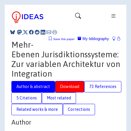
My bibliography
Save this paper
Mehr-
Ebenen Jurisdiktionssysteme:
Zur variablen Architektur von
Integration
Author & abstract
Download
73 References
5 Citations
Most related
Related works & more
Corrections
Author