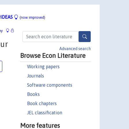
IDEAS
(now improved)
hy
sur
Advanced search
Browse Econ Literature
Working papers
Journals
Software components
Books
Book chapters
JEL classification
More features