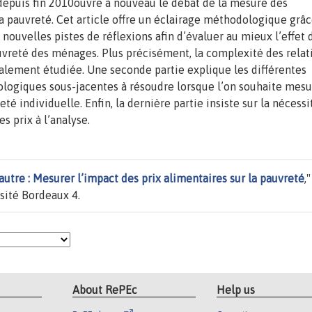
epuis fin 2010ouvre à nouveau le débat de la mesure des
la pauvreté. Cet article offre un éclairage méthodologique grâ
 nouvelles pistes de réflexions afin d’évaluer au mieux l’effet 
 pauvreté des ménages. Plus précisément, la complexité des relat
tialement étudiée. Une seconde partie explique les différentes
ologiques sous-jacentes à résoudre lorsque l’on souhaite mesu
é individuelle. Enfin, la dernière partie insiste sur la nécessi
s prix à l’analyse.
’autre : Mesurer l’impact des prix alimentaires sur la pauvreté
,"
rsité Bordeaux 4.
About RePEc
Help us