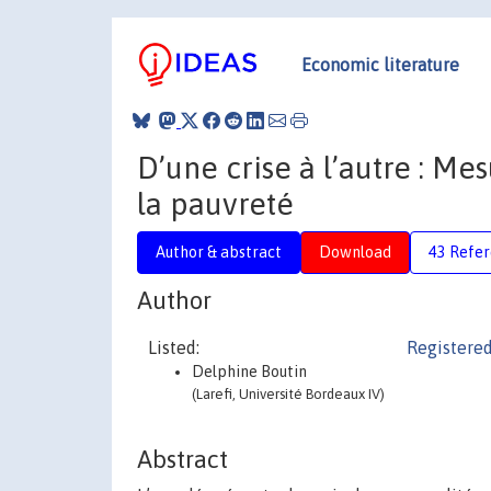
Economic literature
D’une crise à l’autre : Me
la pauvreté
Author & abstract
Download
43 Refe
Author
Listed:
Registered
Delphine Boutin
(Larefi, Université Bordeaux IV)
Abstract