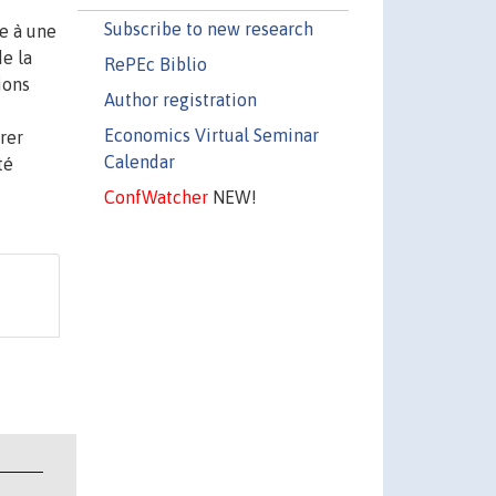
Subscribe to new research
ce à une
de la
RePEc Biblio
ions
Author registration
Economics Virtual Seminar
rer
Calendar
té
ConfWatcher
NEW!