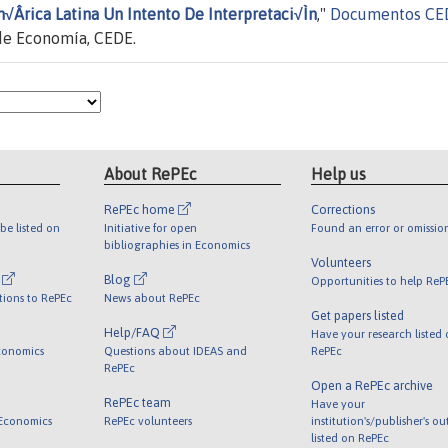
m√Ârica Latina Un Intento De Interpretaci√Ìn
,"
Documentos CE
 de Economía, CEDE.
About RePEc
Help us
RePEc home
Corrections
be listed on
Initiative for open
Found an error or omissio
bibliographies in Economics
Volunteers
l
Blog
Opportunities to help ReP
tions to RePEc
News about RePEc
Get papers listed
Help/FAQ
Have your research listed
conomics
Questions about IDEAS and
RePEc
RePEc
Open a RePEc archive
RePEc team
Have your
 Economics
RePEc volunteers
institution's/publisher's o
listed on RePEc