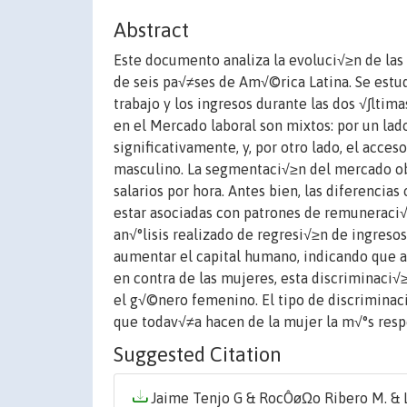
Abstract
Este documento analiza la evoluci√≥n de las
de seis pa√≠ses de Am√©rica Latina. Se estud
trabajo y los ingresos durante las dos √∫ltim
en el Mercado laboral son mixtos: por un lado
significativamente, y, por otro lado, el acc
masculino. La segmentaci√≥n del mercado ob
salarios por hora. Antes bien, las diferenci
estar asociadas con patrones de remuneraci√≥n
an√°lisis realizado de regresi√≥n de ingresos
aumentar el capital humano, indicando que 
en contra de las mujeres, esta discriminaci√≥
el g√©nero femenino. El tipo de discriminaci
que todav√≠a hacen de la mujer la m√°s respo
Suggested Citation
Jaime Tenjo G & RocÔøΩo Ribero M. & Lu