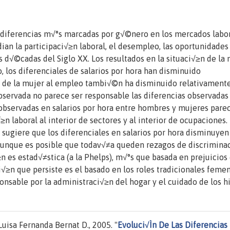
 diferencias m√°s marcadas por g√©nero en los mercados labo
ian la participaci√≥n laboral, el desempleo, las oportunidades
as d√©cadas del Siglo XX. Los resultados en la situaci√≥n de la
, los diferenciales de salarios por hora han disminuido
eso de la mujer al empleo tambi√©n ha disminuido relativamente
servada no parece ser responsable las diferencias observadas
as observadas en salarios por hora entre hombres y mujeres pare
 laboral al interior de sectores y al interior de ocupaciones. 
 sugiere que los diferenciales en salarios por hora disminuyen
aunque es posible que todav√≠a queden rezagos de discrimina
n es estad√≠stica (a la Phelps), m√°s que basada en prejuicios
√≥n que persiste es el basado en los roles tradicionales feme
nsable por la administraci√≥n del hogar y el cuidado de los hi
isa Fernanda Bernat D., 2005. "
Evoluci√Ìn De Las Diferencias