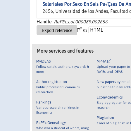
Salariales Por Sexo En Seis Pa√Çses De A
2656, Universidad de los Andes, Facultad
Handle:
RePEc:col:000089:002656
as
More services and features
MyIDEAS
MPRA
Follow serials, authors, keywords &
Upload your paper to 
more
RePEc and IDEAS
Author registration
New papers by emai
Public profiles for Economics
Subscribe to new addi
researchers
EconAcademics
Rankings
Blog aggregator for e
Various research rankings in
research
Economics
Plagiarism
RePEc Genealogy
Cases of plagiarism in
Who was a student of whom, using