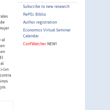
Subscribe to new research
RePEc Biblio
rales
Author registration
 de
 mujer
Economics Virtual Seminar
Calendar
 al
ConfWatcher
NEW!
 en
cen
El
 al
ci√≥n
 contra
ninos
jos.