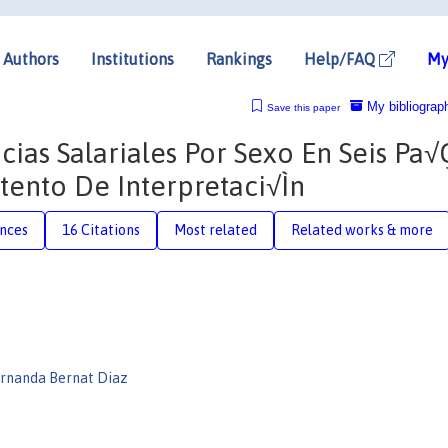
Authors
Institutions
Rankings
Help/FAQ
My
My bibliograp
Save this paper
cias Salariales Por Sexo En Seis Pa√
tento De Interpretaci√Ìn
nces
16 Citations
Most related
Related works & more
ernanda Bernat Diaz