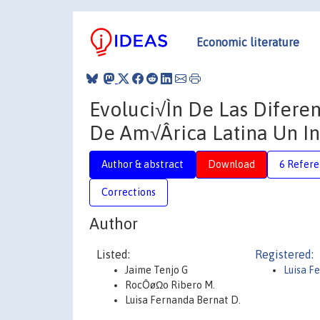
Economic literature
Evoluci√Ìn De Las Diferen
De Am√Ârica Latina Un In
Author & abstract
Download
6 Refere
Corrections
Author
Listed:
Registered:
Jaime Tenjo G
Luisa F
RocÔøΩo Ribero M.
Luisa Fernanda Bernat D.