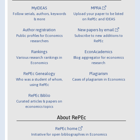
MyIDEAS
MPRA
Follow serials, authors, keywords
Upload your paper to be listed
& more
on RePEc and IDEAS
Author registration
New papers by email
Public profiles for Economics
Subscribe to new additions to
researchers
RePEc
Rankings
EconAcademics
Various research rankings in
Blog aggregator for economics
Economics
research
RePEc Genealogy
Plagiarism
Who was a student of whom,
Cases of plagiarism in Economics
using RePEc
RePEc Biblio
Curated articles & papers on
economics topics
About RePEc
RePEc home
Initiative for open bibliographies in Economics