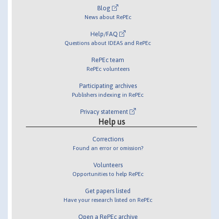
Blog
News about RePEc
Help/FAQ
Questions about IDEAS and RePEc
RePEc team
RePEc volunteers
Participating archives
Publishers indexing in RePEc
Privacy statement
Help us
Corrections
Found an error or omission?
Volunteers
Opportunities to help RePEc
Get papers listed
Have your research listed on RePEc
Open a RePEc archive