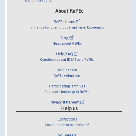
economics topics
About RePEc
RePEc home
Initiative for open bibliographies in Economics
Blog
News about RePEc
Help/FAQ
Questions about IDEAS and RePEc
RePEc team
RePEc volunteers
Participating archives
Publishers indexing in RePEc
Privacy statement
Help us
Corrections
Found an error or omission?
Volunteers