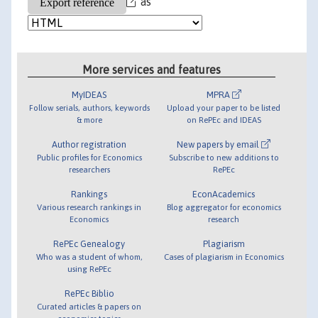
as
More services and features
MyIDEAS
MPRA
Follow serials, authors, keywords
Upload your paper to be listed
& more
on RePEc and IDEAS
Author registration
New papers by email
Public profiles for Economics
Subscribe to new additions to
researchers
RePEc
Rankings
EconAcademics
Various research rankings in
Blog aggregator for economics
Economics
research
RePEc Genealogy
Plagiarism
Who was a student of whom,
Cases of plagiarism in Economics
using RePEc
RePEc Biblio
Curated articles & papers on