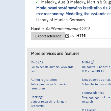
Melecky, Ales & Melecky, Martin & Sulg
Modelování systémového kreditního rizik
macroeconomy: Modeling the systemic cre
Library of Munich, Germany.
Handle:
RePEc:pra:mprapa:59917
as
More services and features
MyIDEAS
MPRA
Follow serials, authors, keywords &
Upload your paper to 
more
RePEc and IDEAS
Author registration
New papers by emai
Public profiles for Economics
Subscribe to new addi
researchers
EconAcademics
Rankings
Blog aggregator for e
Various research rankings in
research
Economics
Plagiarism