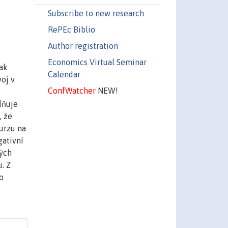
Subscribe to new research
RePEc Biblio
Author registration
Economics Virtual Seminar
jak
Calendar
oj v
ConfWatcher
NEW!
dňuje
, že
urzu na
gativní
ných
. Z
o