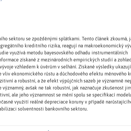
ního sektoru se zpožděnými splátkami. Tento článek zkoumá, 
 agregátního kreditního rizika, reagují na makroekonomický výv
tudie využívá metodu bayesovského odhadu instrumentálních
nformace získané z mezinárodních empirických studií a zohle
voje vzhledem k úvěrům v selhání. Získané výsledky ukazují
, že vliv ekonomického růstu a důchodového efektu měnového k
zitivní a robustní, a že efekt výpůjčních sazeb je významně ne
je významný, avšak ne tak robustní, jak naznačuje zkušenost ji
ivní, ale jeho významnost se mění spolu se specifikací modelu
včasné využití reálné depreciace koruny v případě narůstajícíh
abilizaci solventnosti bankovního sektoru.