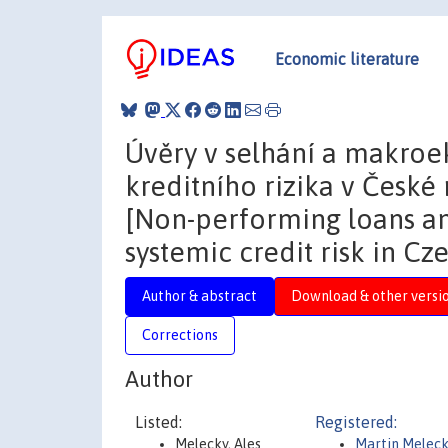
Economic literature
Úvěry v selhání a makro
kreditního rizika v České
[Non-performing loans a
systemic credit risk in Cz
Author & abstract
Download & other versi
Corrections
Author
Listed:
Registered:
Melecky, Ales
Martin Melec