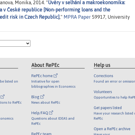
anova, Monika, 2014. "
Úvěry v selhání a makroekonomika:
a v České republice [Non-performing loans and the
dit risk in Czech Republic]
,"
MPRA Paper
59917, University
About RePEc
Help us
RePEc home
Corrections
be listed on
Initiative for open
Found an error or omissio
bibliographies in Economics
Volunteers
l
Blog
Opportunities to help ReP
tions to RePEc
News about RePEc
Get papers listed
Help/FAQ
Have your research listed
conomics
Questions about IDEAS and
RePEc
RePEc
Open a RePEc archive
RePEc team
Have your