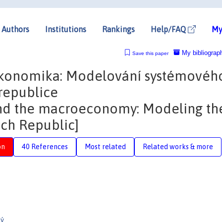
Authors
Institutions
Rankings
Help/FAQ
My
My bibliograp
Save this paper
ekonomika: Modelování systémovéh
 republice
nd the macroeconomy: Modeling th
ech Republic]
on
40 References
Most related
Related works & more
ký