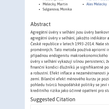
Melecky, Martin
Ales Melecky
Sulganova, Monika
Abstract
Agregátní úvěry v selhání jsou úvěry bankov
agregátní úvěry v selhání, jakožto indikátor
České republice v letech 1993-2014. Naše s
proměnných. Tato metoda používá apriorní i
případnou endogenitu makroekonomického vý
úvěry v selhání vykazují silnou persistenci
finanční kondici dlužníků je signifikantně po
a robustní. Efekt inflace a nezaměstnanosti 
zemí. Bilanční efekt měnového kurzu je pozit
pohledu tvůrců hospodářské politiky se jeví 
kreditního rizika jako účinné opatření pro st
Suggested Citation