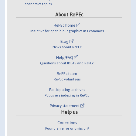
economics topics
About RePEc
RePEc home
Initiative for open bibliographies in Economics
Blog
News about RePEc
Help/FAQ
Questions about IDEAS and RePEc
RePEc team
RePEc volunteers
Participating archives
Publishers indexing in RePEc
Privacy statement
Help us
Corrections
Found an error or omission?