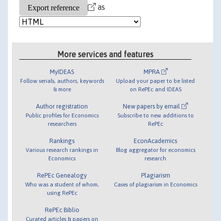
as
More services and features
MyIDEAS
MPRA
Follow serials, authors, keywords
Upload your paper to be listed
& more
on RePEc and IDEAS
Author registration
New papers by email
Public profiles for Economics
Subscribe to new additions to
researchers
RePEc
Rankings
EconAcademics
Various research rankings in
Blog aggregator for economics
Economics
research
RePEc Genealogy
Plagiarism
Who was a student of whom,
Cases of plagiarism in Economics
using RePEc
RePEc Biblio
Curated articles & papers on