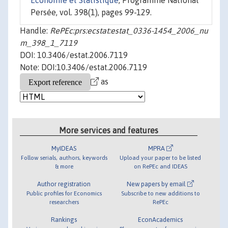
Économie et Statistique
, Programme National
Persée, vol. 398(1), pages 99-129.
Handle:
RePEc:prs:ecstat:estat_0336-1454_2006_nu
m_398_1_7119
DOI: 10.3406/estat.2006.7119
Note: DOI:10.3406/estat.2006.7119
as
More services and features
MyIDEAS
MPRA
Follow serials, authors, keywords
Upload your paper to be listed
& more
on RePEc and IDEAS
Author registration
New papers by email
Public profiles for Economics
Subscribe to new additions to
researchers
RePEc
Rankings
EconAcademics