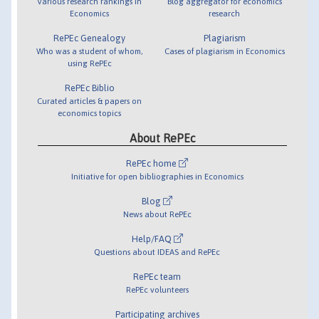
Various research rankings in
Blog aggregator for economics
Economics
research
RePEc Genealogy
Plagiarism
Who was a student of whom,
Cases of plagiarism in Economics
using RePEc
RePEc Biblio
Curated articles & papers on
economics topics
About RePEc
RePEc home
Initiative for open bibliographies in Economics
Blog
News about RePEc
Help/FAQ
Questions about IDEAS and RePEc
RePEc team
RePEc volunteers
Participating archives