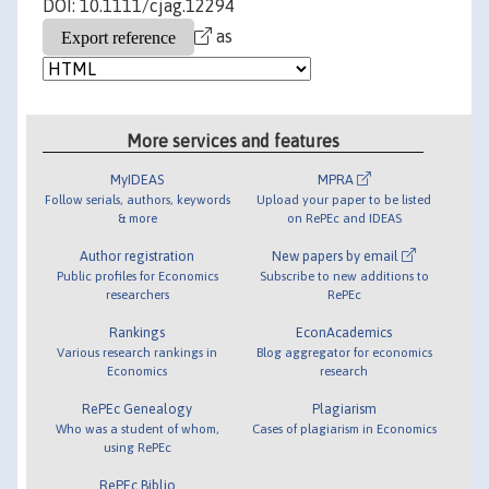
DOI: 10.1111/cjag.12294
as
More services and features
MyIDEAS
MPRA
Follow serials, authors, keywords
Upload your paper to be listed
& more
on RePEc and IDEAS
Author registration
New papers by email
Public profiles for Economics
Subscribe to new additions to
researchers
RePEc
Rankings
EconAcademics
Various research rankings in
Blog aggregator for economics
Economics
research
RePEc Genealogy
Plagiarism
Who was a student of whom,
Cases of plagiarism in Economics
using RePEc
RePEc Biblio