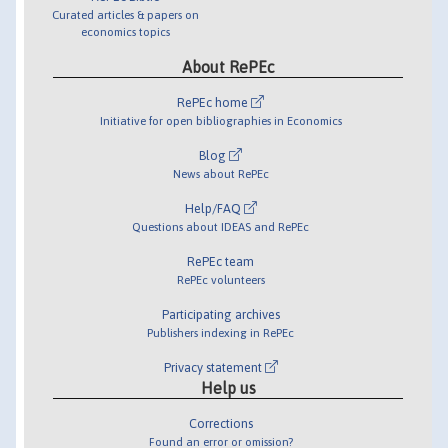
Curated articles & papers on
economics topics
About RePEc
RePEc home
Initiative for open bibliographies in Economics
Blog
News about RePEc
Help/FAQ
Questions about IDEAS and RePEc
RePEc team
RePEc volunteers
Participating archives
Publishers indexing in RePEc
Privacy statement
Help us
Corrections
Found an error or omission?