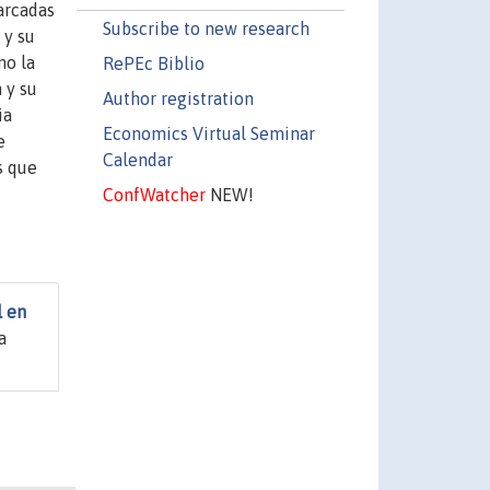
arcadas
Subscribe to new research
 y su
mo la
RePEc Biblio
 y su
Author registration
ia
Economics Virtual Seminar
e
Calendar
s que
ConfWatcher
NEW!
l en
a