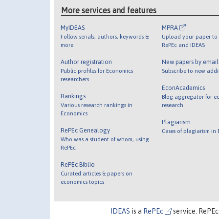
More services and features
MyIDEAS
MPRA
Follow serials, authors, keywords &
Upload your paper to 
more
RePEc and IDEAS
Author registration
New papers by emai
Public profiles for Economics
Subscribe to new addi
researchers
EconAcademics
Rankings
Blog aggregator for e
Various research rankings in
research
Economics
Plagiarism
RePEc Genealogy
Cases of plagiarism in
Who was a student of whom, using
RePEc
RePEc Biblio
Curated articles & papers on
economics topics
IDEAS
is a
RePEc
service. RePEc