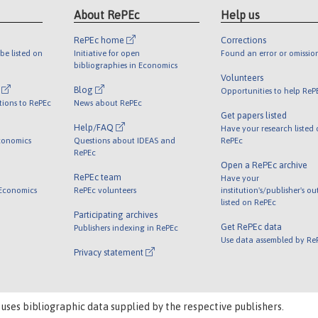
About RePEc
Help us
RePEc home
Corrections
be listed on
Initiative for open
Found an error or omissio
bibliographies in Economics
Volunteers
l
Blog
Opportunities to help ReP
tions to RePEc
News about RePEc
Get papers listed
Help/FAQ
Have your research listed
conomics
Questions about IDEAS and
RePEc
RePEc
Open a RePEc archive
RePEc team
Have your
 Economics
RePEc volunteers
institution's/publisher's o
listed on RePEc
Participating archives
Get RePEc data
Publishers indexing in RePEc
Use data assembled by Re
Privacy statement
 uses bibliographic data supplied by the respective publishers.