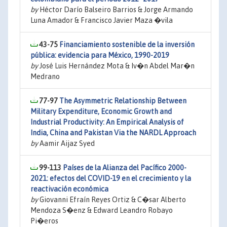
by
Héctor Darío Balseiro Barrios & Jorge Armando
Luna Amador & Francisco Javier Maza �vila
43-75
Financiamiento sostenible de la inversión
pública: evidencia para México, 1990-2019
by
José Luis Hernández Mota & Iv�n Abdel Mar�n
Medrano
77-97
The Asymmetric Relationship Between
Military Expenditure, Economic Growth and
Industrial Productivity: An Empirical Analysis of
India, China and Pakistan Via the NARDL Approach
by
Aamir Aijaz Syed
99-113
Países de la Alianza del Pacífico 2000-
2021: efectos del COVID-19 en el crecimiento y la
reactivación económica
by
Giovanni Efraín Reyes Ortiz & C�sar Alberto
Mendoza S�enz & Edward Leandro Robayo
Pi�eros