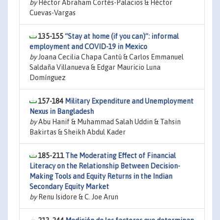
by
Héctor Abraham Cortés-Palacios & Héctor
Cuevas-Vargas
135-155
“Stay at home (if you can)”: informal
employment and COVID-19 in Mexico
by
Joana Cecilia Chapa Cantú & Carlos Emmanuel
Saldaña Villanueva & Edgar Mauricio Luna
Domínguez
157-184
Military Expenditure and Unemployment
Nexus in Bangladesh
by
Abu Hanif & Muhammad Salah Uddin & Tahsin
Bakirtas & Sheikh Abdul Kader
185-211
The Moderating Effect of Financial
Literacy on the Relationship Between Decision-
Making Tools and Equity Returns in the Indian
Secondary Equity Market
by
Renu Isidore & C. Joe Arun