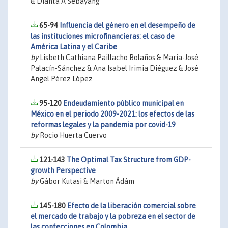
& Dianta A Sebayang
65-94
Influencia del género en el desempeño de
las instituciones microfinancieras: el caso de
América Latina y el Caribe
by
Lisbeth Cathiana Paillacho Bolaños & María-José
Palacín-Sánchez & Ana Isabel Irimia Diéguez & José
Angel Pérez López
95-120
Endeudamiento público municipal en
México en el periodo 2009-2021: los efectos de las
reformas legales y la pandemia por covid-19
by
Rocio Huerta Cuervo
121-143
The Optimal Tax Structure from GDP-
growth Perspective
by
Gábor Kutasi & Marton Ádám
145-180
Efecto de la liberación comercial sobre
el mercado de trabajo y la pobreza en el sector de
las confecciones en Colombia