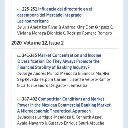
225-251
Influencia del directorio en el
desempeno del Mercado Integrado
Latinoamericano
by
Luis Améstica Rivas & Andrea King Dom�nguez &
Viviana Moraga Dionicio & Rodrigo Romero Romero
2020, Volume 12, Issue 2
341-365
Market Concentration and Income
Diversification: Do They Always Promote the
Financial Stability of Banking Industry?
by
Jorge Andrés Munoz Mendoza & Sandra Mar�a
Sep�lveda-Yelpo & Carmen Lissette Veloso-Ramos
& Carlos Leandro Delgado-Fuentealba
367-402
Competition Conditions and Market
Power in the Mexican Commercial Banking Market.
A Microeconomic Theoretical Approach
by
Jacques Lartigue-Mendoza & Kenneth Azael
Ayala-Navarro & Gustavo Enrique Sauri-Alpuche