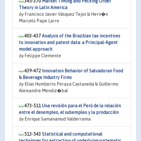
345-370
Market Timing and Pecking Order
Theory in Latin America
by
Francisco Javier Vásquez Tejos & Hern�n
Marcelo Pape Larre
403-437
Analysis of the Brazilian tax incentives
to innovation and patent data: a Principal-Agent
model approach
by
Felippe Clemente
439-472
Innovation Behavior of Salvadoran Food
& Beverage Industry Firms
by
Elías Humberto Peraza Castaneda & Guillermo
Aleixandre Mendiz�bal
473-511
Una revisión para el Perú de la relación
entre el desempleo, el subempleo y la producción
by
Enrique Samanamud Valderrama
513-543
Statistical and computational
techniques for extraction of underlying systematic