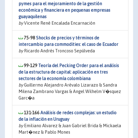
pymes para el mejoramiento de la gestión
económica y financiera en pequenas empresas
guayaquilenas
by
Vicente René Encalada Encarnación
75-98
Shocks de precios y términos de
intercambio para commodities: el caso de Ecuador
by
Ricardo Andrés Troncoso Sepúlveda
99-129
Teoría del Pecking Order para el análisis
de la estructura de capital: aplicación en tres
sectores de la economía colombiana
by
Guillermo Alejandro Arévalo Lizarazo & Sandra
Milena Zambrano Vargas & Angel Wilhelm V�squez
Garc�a
131-166
Análisis de redes complejas: un estudio
de la inflación en Uruguay
by
Emiliano Alvarez & Juan Gabriel Brida & Mickaela
Mart�nez & Pablo Mones