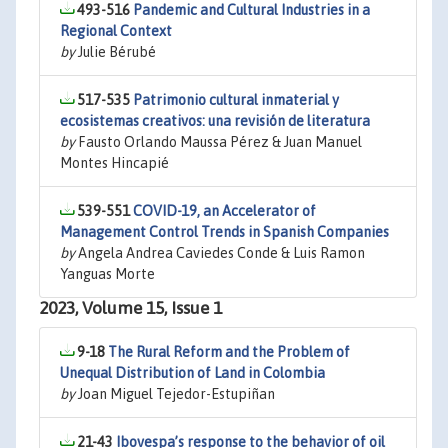
493-516
Pandemic and Cultural Industries in a
Regional Context
by
Julie Bérubé
517-535
Patrimonio cultural inmaterial y
ecosistemas creativos: una revisión de literatura
by
Fausto Orlando Maussa Pérez & Juan Manuel
Montes Hincapié
539-551
COVID-19, an Accelerator of
Management Control Trends in Spanish Companies
by
Angela Andrea Caviedes Conde & Luis Ramon
Yanguas Morte
2023, Volume 15, Issue 1
9-18
The Rural Reform and the Problem of
Unequal Distribution of Land in Colombia
by
Joan Miguel Tejedor-Estupiñan
21-43
Ibovespa’s response to the behavior of oil