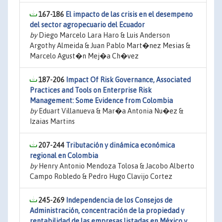
167-186
El impacto de las crisis en el desempeno
del sector agropecuario del Ecuador
by
Diego Marcelo Lara Haro & Luis Anderson
Argothy Almeida & Juan Pablo Mart�nez Mesias &
Marcelo Agust�n Mej�a Ch�vez
187-206
Impact Of Risk Governance, Associated
Practices and Tools on Enterprise Risk
Management: Some Evidence from Colombia
by
Eduart Villanueva & Mar�a Antonia Nu�ez &
Izaias Martins
207-244
Tributación y dinámica económica
regional en Colombia
by
Henry Antonio Mendoza Tolosa & Jacobo Alberto
Campo Robledo & Pedro Hugo Clavijo Cortez
245-269
Independencia de los Consejos de
Administración, concentración de la propiedad y
rentabilidad de las empresas listadas en México y