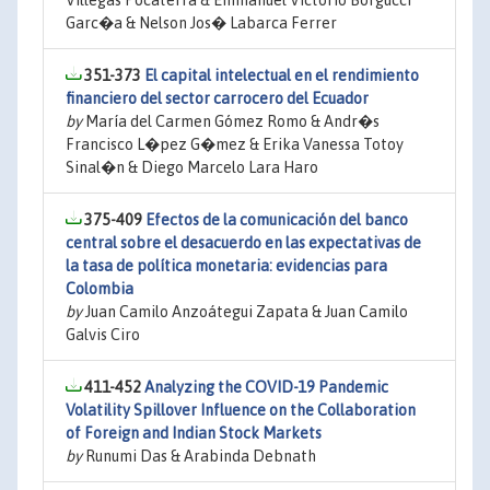
Villegas Pocaterra & Emmanuel Victorio Borgucci
Garc�a & Nelson Jos� Labarca Ferrer
351-373
El capital intelectual en el rendimiento
financiero del sector carrocero del Ecuador
by
María del Carmen Gómez Romo & Andr�s
Francisco L�pez G�mez & Erika Vanessa Totoy
Sinal�n & Diego Marcelo Lara Haro
375-409
Efectos de la comunicación del banco
central sobre el desacuerdo en las expectativas de
la tasa de política monetaria: evidencias para
Colombia
by
Juan Camilo Anzoátegui Zapata & Juan Camilo
Galvis Ciro
411-452
Analyzing the COVID-19 Pandemic
Volatility Spillover Influence on the Collaboration
of Foreign and Indian Stock Markets
by
Runumi Das & Arabinda Debnath