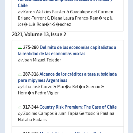
Chile
by
Karen Watkins Fassler & Guadalupe del Carmen
Briano-Turrent & Diana Laura Franco-Ram�rez &
Jos� Luis Rom�n-S�nchez
2021, Volume 13, Issue 2
275-280
Del mito de las economías capitalistas a
la realidad de las economías mixtas
by
Joan Miguel Tejedor
287-316
Alcance de los créditos a tasa subsidiada
para mipymes Argentinas
by
Lilia José Corzo & Mar�a Bel�n Guercio &
Hern�n Pedro Vigier
317-344
Country Risk Premium: The Case of Chile
by
Zócimo Campos & Juan Tapia Gertosio & Paulina
Natalia Gudaris