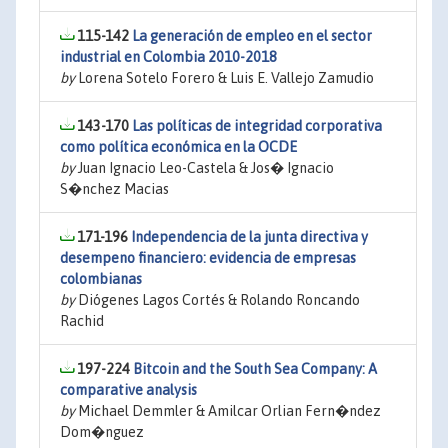
115-142
La generación de empleo en el sector
industrial en Colombia 2010-2018
by
Lorena Sotelo Forero & Luis E. Vallejo Zamudio
143-170
Las políticas de integridad corporativa
como política económica en la OCDE
by
Juan Ignacio Leo-Castela & Jos� Ignacio
S�nchez Macias
171-196
Independencia de la junta directiva y
desempeno financiero: evidencia de empresas
colombianas
by
Diógenes Lagos Cortés & Rolando Roncando
Rachid
197-224
Bitcoin and the South Sea Company: A
comparative analysis
by
Michael Demmler & Amilcar Orlian Fern�ndez
Dom�nguez