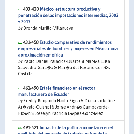
403-430
México: estructura productiva y
penetración de las importaciones intermedias, 2003
y 2013
by
Brenda Murillo-Villanueva
431-458
Estudio comparativo de rendimientos
empresariales de hombres y mujeres en México: una
aproximación empírica
by
Pablo Daniel Palacios-Duarte & Mar�a Luisa
Saavedra-Garc�a & Mar�a del Rosario Cort�s-
Castillo
461-490
Estrés financiero en el sector
manufacturero de Ecuador
by
Freddy Benjamín Naula-Sigua & Diana Jackeline
Ar�valo-Quishpi & Jorge Andr�s Campoverde-
Pic�n & Josselyn Patricia L�pez-Gonz�lez
491-521
Impacto de la política monetaria en el