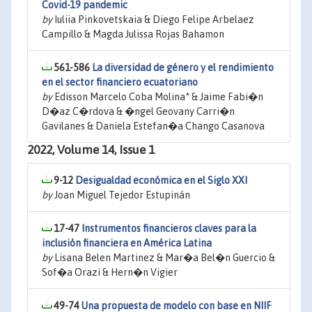
Covid-19 pandemic
by
Iuliia Pinkovetskaia & Diego Felipe Arbelaez
Campillo & Magda Julissa Rojas Bahamon
561-586
La diversidad de género y el rendimiento
en el sector financiero ecuatoriano
by
Edisson Marcelo Coba Molina* & Jaime Fabi�n
D�az C�rdova & �ngel Geovany Carri�n
Gavilanes & Daniela Estefan�a Chango Casanova
2022, Volume 14, Issue 1
9-12
Desigualdad económica en el Siglo XXI
by
Joan Miguel Tejedor Estupinán
17-47
Instrumentos financieros claves para la
inclusión financiera en América Latina
by
Lisana Belen Martinez & Mar�a Bel�n Guercio &
Sof�a Orazi & Hern�n Vigier
49-74
Una propuesta de modelo con base en NIIF