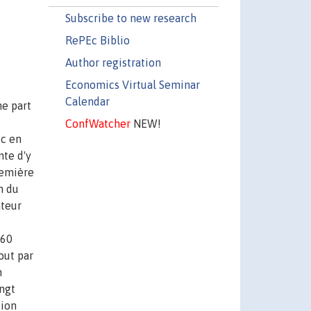
Subscribe to new research
RePEc Biblio
Author registration
Economics Virtual Seminar
Calendar
ne part
ConfWatcher
NEW!
ic en
nte d'y
remière
n du
ateur
 60
out par
n
ingt
tion