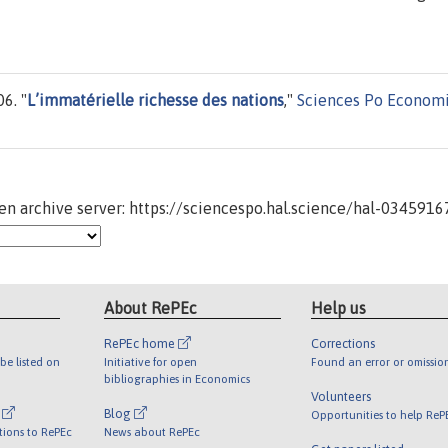
6. "
L’immatérielle richesse des nations
,"
Sciences Po Econom
n archive server: https://sciencespo.hal.science/hal-0345916
About RePEc
Help us
RePEc home
Corrections
be listed on
Initiative for open
Found an error or omissio
bibliographies in Economics
Volunteers
l
Blog
Opportunities to help ReP
tions to RePEc
News about RePEc