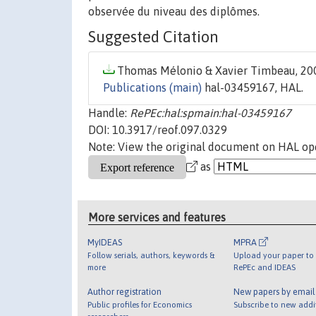
observée du niveau des diplômes.
Suggested Citation
Thomas Mélonio & Xavier Timbeau, 200
Publications (main)
hal-03459167, HAL.
Handle:
RePEc:hal:spmain:hal-03459167
DOI: 10.3917/reof.097.0329
Note: View the original document on HAL ope
as
More services and features
MyIDEAS
MPRA
Follow serials, authors, keywords &
Upload your paper to 
more
RePEc and IDEAS
Author registration
New papers by emai
Public profiles for Economics
Subscribe to new addi