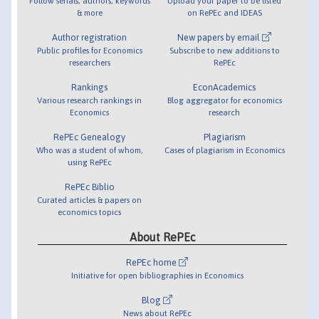
Follow serials, authors, keywords
Upload your paper to be listed
& more
on RePEc and IDEAS
Author registration
New papers by email
Public profiles for Economics
Subscribe to new additions to
researchers
RePEc
Rankings
EconAcademics
Various research rankings in
Blog aggregator for economics
Economics
research
RePEc Genealogy
Plagiarism
Who was a student of whom,
Cases of plagiarism in Economics
using RePEc
RePEc Biblio
Curated articles & papers on
economics topics
About RePEc
RePEc home
Initiative for open bibliographies in Economics
Blog
News about RePEc