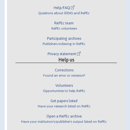
Help/FAQ
Questions about IDEAS and RePEc
RePEc team
RePEc volunteers
Participating archives
Publishers indexing in RePEc
Privacy statement
Help us
Corrections
Found an error or omission?
Volunteers
Opportunities to help RePEc
Get papers listed
Have your research listed on RePEc
Open a RePEc archive
Have your institution's/publisher's output listed on RePEc