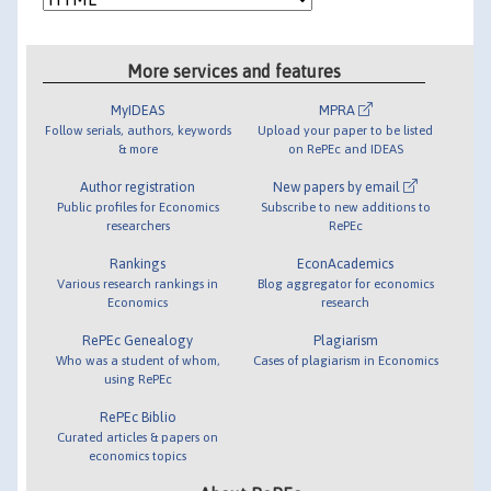
More services and features
MyIDEAS
MPRA
Follow serials, authors, keywords
Upload your paper to be listed
& more
on RePEc and IDEAS
Author registration
New papers by email
Public profiles for Economics
Subscribe to new additions to
researchers
RePEc
Rankings
EconAcademics
Various research rankings in
Blog aggregator for economics
Economics
research
RePEc Genealogy
Plagiarism
Who was a student of whom,
Cases of plagiarism in Economics
using RePEc
RePEc Biblio
Curated articles & papers on
economics topics