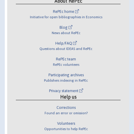
About RePEc
RePEc home
Initiative for open bibliographies in Economics
Blog
News about RePEc
Help/FAQ
Questions about IDEAS and RePEc
RePEc team
RePEc volunteers
Participating archives
Publishers indexing in RePEc
Privacy statement
Help us
Corrections
Found an error or omission?
Volunteers
Opportunities to help RePEc