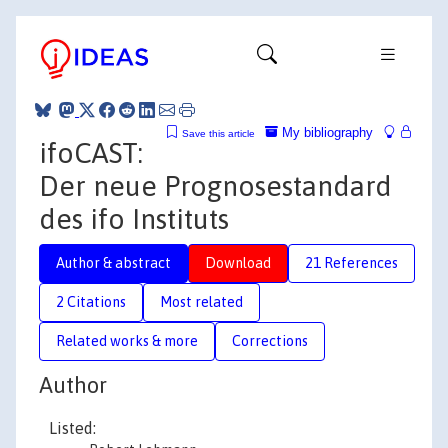
My bibliography
Save this article
ifoCAST:
Der neue Prognosestandard
des ifo Instituts
Author & abstract
Download
21 References
2 Citations
Most related
Related works & more
Corrections
Author
Listed: