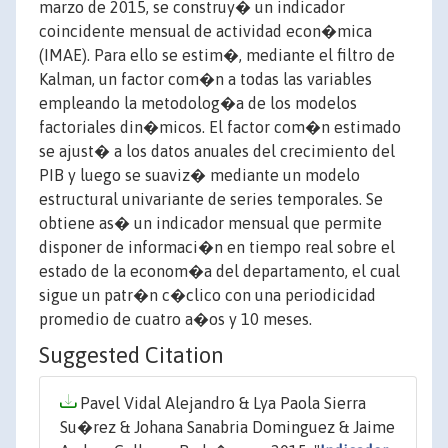
marzo de 2015, se construy� un indicador
coincidente mensual de actividad econ�mica
(IMAE). Para ello se estim�, mediante el filtro de
Kalman, un factor com�n a todas las variables
empleando la metodolog�a de los modelos
factoriales din�micos. El factor com�n estimado
se ajust� a los datos anuales del crecimiento del
PIB y luego se suaviz� mediante un modelo
estructural univariante de series temporales. Se
obtiene as� un indicador mensual que permite
disponer de informaci�n en tiempo real sobre el
estado de la econom�a del departamento, el cual
sigue un patr�n c�clico con una periodicidad
promedio de cuatro a�os y 10 meses.
Suggested Citation
Pavel Vidal Alejandro & Lya Paola Sierra
Su�rez & Johana Sanabria Dominguez & Jaime