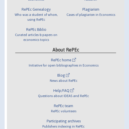
RePEc Genealogy
Plagiarism
Who was a student of whom,
Cases of plagiarism in Economics
using RePEc
RePEc Biblio
Curated articles & papers on
economics topics
About RePEc
RePEc home
Initiative for open bibliographies in Economics
Blog
News about RePEc
Help/FAQ
Questions about IDEAS and RePEc
RePEc team
RePEc volunteers
Participating archives
Publishers indexing in RePEc