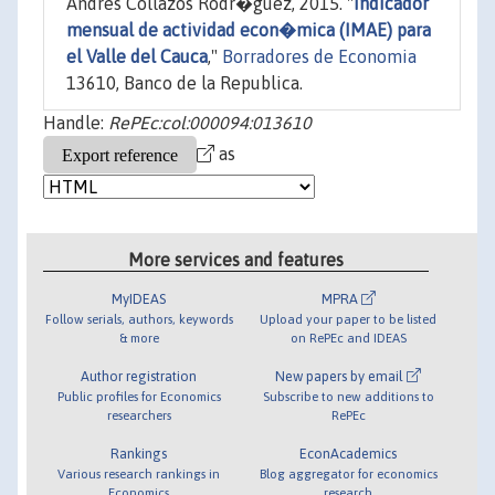
Andres Collazos Rodr�guez, 2015. "
Indicador
mensual de actividad econ�mica (IMAE) para
el Valle del Cauca
,"
Borradores de Economia
13610, Banco de la Republica.
Handle:
RePEc:col:000094:013610
as
More services and features
MyIDEAS
MPRA
Follow serials, authors, keywords
Upload your paper to be listed
& more
on RePEc and IDEAS
Author registration
New papers by email
Public profiles for Economics
Subscribe to new additions to
researchers
RePEc
Rankings
EconAcademics
Various research rankings in
Blog aggregator for economics
Economics
research