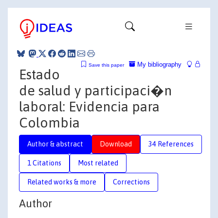
My bibliography
Save this paper
Estado
de salud y participaci�n
laboral: Evidencia para
Colombia
Author & abstract
Download
34 References
1 Citations
Most related
Related works & more
Corrections
Author