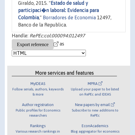
Giraldo, 2015. "
Estado de salud y
participaci�n laboral: Evidencia para
Colombia
,"
Borradores de Economia
12497,
Banco de la Republica.
Handle:
RePEc:col:000094:012497
as
More services and features
MyIDEAS
MPRA
Follow serials, authors, keywords
Upload your paper to be listed
& more
on RePEc and IDEAS
Author registration
New papers by email
Public profiles for Economics
Subscribe to new additions to
researchers
RePEc
Rankings
EconAcademics
Various research rankings in
Blog aggregator for economics