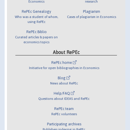
Economics
research
RePEc Genealogy
Plagiarism
Who was a student of whom,
Cases of plagiarism in Economics
using RePEc
RePEc Biblio
Curated articles & papers on
economics topics
About RePEc
RePEc home
Initiative for open bibliographies in Economics
Blog
News about RePEc
Help/FAQ
Questions about IDEAS and RePEc
RePEc team
RePEc volunteers
Participating archives
Publishers indexing in RePEc