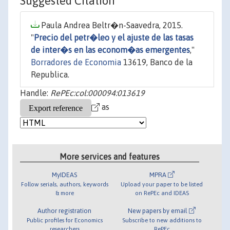
Suggested Citation
Paula Andrea Beltr�n-Saavedra, 2015.
"
Precio del petr�leo y el ajuste de las tasas
de inter�s en las econom�as emergentes
,"
Borradores de Economia
13619, Banco de la
Republica.
Handle:
RePEc:col:000094:013619
as
More services and features
MyIDEAS
MPRA
Follow serials, authors, keywords
Upload your paper to be listed
& more
on RePEc and IDEAS
Author registration
New papers by email
Public profiles for Economics
Subscribe to new additions to
researchers
RePEc