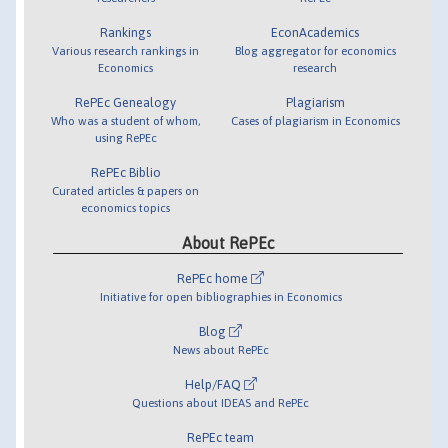
Rankings
EconAcademics
Various research rankings in
Blog aggregator for economics
Economics
research
RePEc Genealogy
Plagiarism
Who was a student of whom,
Cases of plagiarism in Economics
using RePEc
RePEc Biblio
Curated articles & papers on
economics topics
About RePEc
RePEc home
Initiative for open bibliographies in Economics
Blog
News about RePEc
Help/FAQ
Questions about IDEAS and RePEc
RePEc team