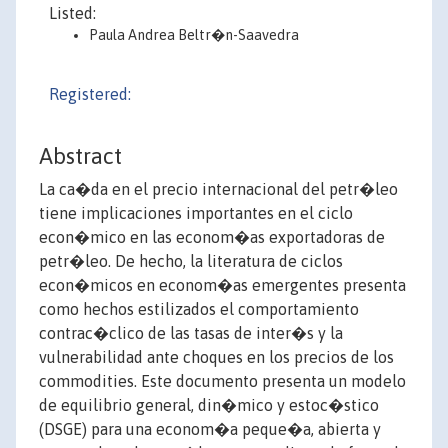
Listed:
Paula Andrea Beltr�n-Saavedra
Registered:
Abstract
La ca�da en el precio internacional del petr�leo
tiene implicaciones importantes en el ciclo
econ�mico en las econom�as exportadoras de
petr�leo. De hecho, la literatura de ciclos
econ�micos en econom�as emergentes presenta
como hechos estilizados el comportamiento
contrac�clico de las tasas de inter�s y la
vulnerabilidad ante choques en los precios de los
commodities. Este documento presenta un modelo
de equilibrio general, din�mico y estoc�stico
(DSGE) para una econom�a peque�a, abierta y