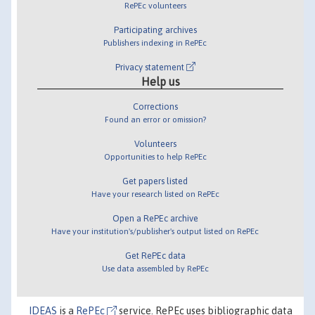
RePEc volunteers
Participating archives
Publishers indexing in RePEc
Privacy statement
Help us
Corrections
Found an error or omission?
Volunteers
Opportunities to help RePEc
Get papers listed
Have your research listed on RePEc
Open a RePEc archive
Have your institution's/publisher's output listed on RePEc
Get RePEc data
Use data assembled by RePEc
IDEAS
is a
RePEc
service. RePEc uses bibliographic data