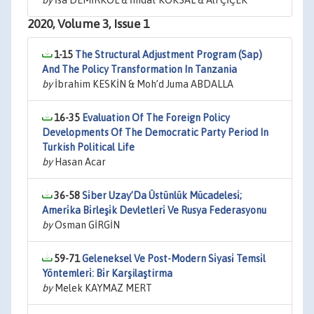
by
İ̇sa DEMİRKOL & İ̇mdat KÖKSAL & Ali ÇİÇEK
2020, Volume 3, Issue 1
1-15
The Structural Adjustment Program (Sap)
And The Policy Transformation In Tanzania
by
İbrahim KESKİN & Moh’d Juma ABDALLA
16-35
Evaluation Of The Foreign Policy
Developments Of The Democratic Party Period In
Turkish Political Life
by
Hasan Acar
36-58
Si̇ber Uzay’Da Üstünlük Mücadelesi̇;
Ameri̇ka Bi̇rleşi̇k Devletleri̇ Ve Rusya Federasyonu
by
Osman GİRGİN
59-71
Geleneksel Ve Post-Modern Si̇yasi̇ Temsi̇l
Yöntemleri̇: Bi̇r Karşilaştirma
by
Melek KAYMAZ MERT