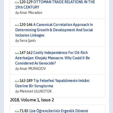
120-129
OTTOMAN TRADE RELATIONS IN THE
19th CENTURY
by
Anar Muradov
130-146
A Canonical Correlation Approach In
Determining Growth & Development And Social
Inclusion Linkages
by
Sera Şanlı
147-162
Costly Independence For Oil-Rich
Azerbaijan: Khojaly Massacre. Why Could It Be
Considered As Genocide?
by
Anar MURADOV
163-189
Tip Felsefesi̇ Yapabi̇lmeni̇n İmkâni
Üzeri̇ne Bi̇r Soruşturma
by
Mehmet ULUKÜTÜK
2018, Volume 1, Issue 2
71-83
Li̇se Öğrenci̇leri̇ni̇n Ergenli̇k Dönemi̇