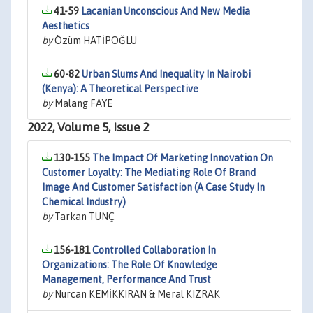
41-59
Lacanian Unconscious And New Media
Aesthetics
by
Özüm HATİPOĞLU
60-82
Urban Slums And Inequality In Nairobi
(Kenya): A Theoretical Perspective
by
Malang FAYE
2022, Volume 5, Issue 2
130-155
The Impact Of Marketing Innovation On
Customer Loyalty: The Mediati̇ng Role Of Brand
Image And Customer Satisfaction (A Case Study In
Chemical Industry)
by
Tarkan TUNÇ
156-181
Controlled Collaboration In
Organizations: The Role Of Knowledge
Management, Performance And Trust
by
Nurcan KEMİKKIRAN & Meral KIZRAK