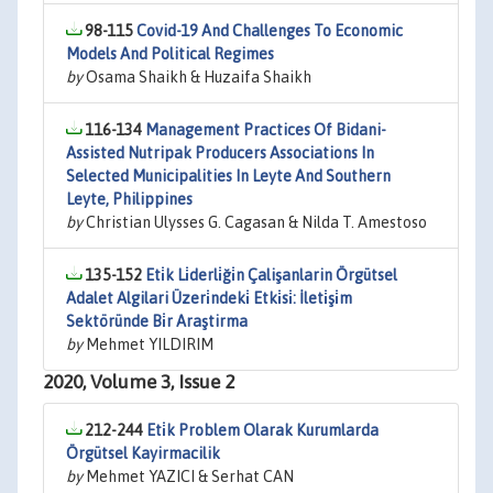
98-115
Covid-19 And Challenges To Economic
Models And Political Regimes
by
Osama Shaikh & Huzaifa Shaikh
116-134
Management Practices Of Bidani-
Assisted Nutripak Producers Associations In
Selected Municipalities In Leyte And Southern
Leyte, Philippines
by
Christian Ulysses G. Cagasan & Nilda T. Amestoso
135-152
Eti̇k Li̇derli̇ği̇n Çalişanlarin Örgütsel
Adalet Algilari Üzeri̇ndeki̇ Etki̇si̇: İleti̇şi̇m
Sektöründe Bi̇r Araştirma
by
Mehmet YILDIRIM
2020, Volume 3, Issue 2
212-244
Eti̇k Problem Olarak Kurumlarda
Örgütsel Kayirmacilik
by
Mehmet YAZICI & Serhat CAN