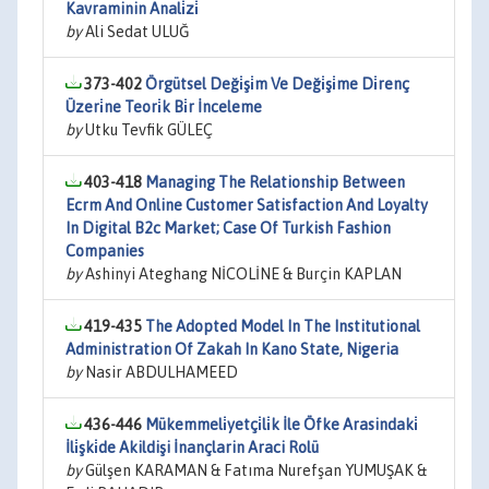
Kavraminin Anali̇zi̇
by
Ali Sedat ULUĞ
373-402
Örgütsel Deği̇şi̇m Ve Deği̇şi̇me Di̇renç
Üzeri̇ne Teori̇k Bi̇r İnceleme
by
Utku Tevfik GÜLEÇ
403-418
Managing The Relationship Between
Ecrm And Online Customer Satisfaction And Loyalty
In Digital B2c Market; Case Of Turkish Fashion
Companies
by
Ashinyi Ateghang NİCOLİNE & Burçin KAPLAN
419-435
The Adopted Model In The Institutional
Administration Of Zakah In Kano State, Nigeria
by
Nasir ABDULHAMEED
436-446
Mükemmeli̇yetçi̇li̇k İle Öfke Arasindaki̇
İli̇şki̇de Akildişi İnançlarin Araci Rolü
by
Gülşen KARAMAN & Fatıma Nurefşan YUMUŞAK &