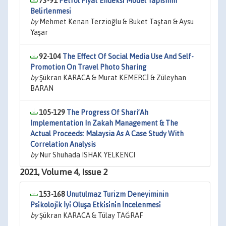
73-91
Petrol Fi̇yat Endeksi̇ Model Yapisinin
Beli̇rlenmesi̇
by
Mehmet Kenan Terzioğlu & Buket Taştan & Aysu
Yaşar
92-104
The Effect Of Social Media Use And Self-
Promotion On Travel Photo Sharing
by
Şükran KARACA & Murat KEMERCİ & Züleyhan
BARAN
105-129
The Progress Of Shari’Ah
Implementation In Zakah Management & The
Actual Proceeds: Malaysia As A Case Study With
Correlation Analysis
by
Nur Shuhada ISHAK YELKENCI
2021, Volume 4, Issue 2
153-168
Unutulmaz Turi̇zm Deneyi̇mi̇ni̇n
Psi̇koloji̇k İyi̇ Oluşa Etki̇si̇ni̇n İncelenmesi̇
by
Şükran KARACA & Tülay TAĞRAF