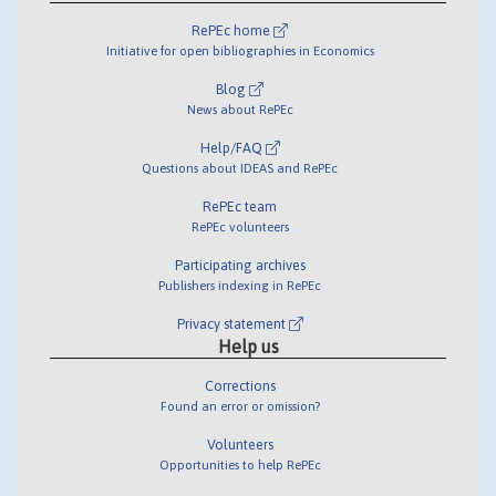
RePEc home
Initiative for open bibliographies in Economics
Blog
News about RePEc
Help/FAQ
Questions about IDEAS and RePEc
RePEc team
RePEc volunteers
Participating archives
Publishers indexing in RePEc
Privacy statement
Help us
Corrections
Found an error or omission?
Volunteers
Opportunities to help RePEc