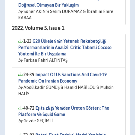
Doğrusal Olmayan Bi̇r Yaklaşim
by
Soner AKIN & Selim DURAMAZ & İbrahim Emre
KARAA
2022, Volume 5, Issue 1
1-23
G20 Ülkeleri̇ni̇n Yetenek Rekabetçi̇li̇ği̇
Performanslarinin Anali̇zi̇: Critic Tabanli Cocoso
Yöntemi̇ İle Bi̇r Uygulama
by
Furkan Fahri ALTINTAŞ
24-39
Impact Of Us Sanctions And Covid-19
Pandemic On Iranian Economy
by
Abdülkadir GÜMÜŞ & Hamid NABİLOU & Muhsin
HALİS
40-72
Eşi̇tsi̇zli̇ği̇ Yeni̇den Üreten Gösteri̇: The
Platform Ve Squid Game
by
Gözde GEÇİMLİ