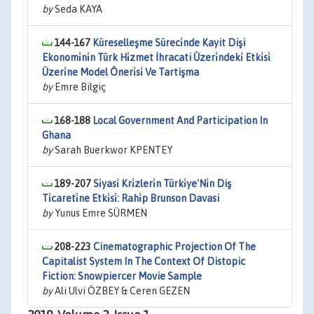
by
Seda KAYA
144-167
Küreselleşme Süreci̇nde Kayit Dişi
Ekonomi̇ni̇n Türk Hi̇zmet İhracati Üzeri̇ndeki̇ Etki̇si̇
Üzeri̇ne Model Öneri̇si̇ Ve Tartişma
by
Emre Bilgiç
168-188
Local Government And Participation In
Ghana
by
Sarah Buerkwor KPENTEY
189-207
Si̇yasi̇ Kri̇zleri̇n Türki̇ye'Ni̇n Diş
Ti̇careti̇ne Etki̇si̇: Rahi̇p Brunson Davasi
by
Yunus Emre SÜRMEN
208-223
Cinematographic Projection Of The
Capitalist System In The Context Of Distopic
Fiction: Snowpiercer Movie Sample
by
Ali Ulvi ÖZBEY & Ceren GEZEN