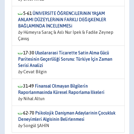
5-61
ÜNIVERSİTE ÖĞRENCiLERiNiN YAŞAM
ANLAMI DÜZEYLERiNiN FARKLI DEĞiŞKENLER
BAĞLAMINDA İNCELENMESi
by
Hümeyra Saraç & Aslı Nur İpek & Fadile Zeynep
Çavuş
17-30
Uluslararasi Ti̇carette Satin Alma Gücü
Pari̇tesi̇ni̇n Geçerli̇li̇ği̇ Sorunu: Türki̇ye İçi̇n Zaman
Seri̇si̇ Anali̇zi̇
by
Cevat Bilgin
31-49
Fi̇nansal Olmayan Bi̇lgi̇leri̇n
Raporlanmasinda Küresel Raporlama İlkeleri̇
by
Nihal Altun
62-70
Psi̇koloji̇k Danişman Adaylarinin Çocukluk
Deneyi̇mleri̇ Algisinin Beli̇rlenmesi̇
by
Songül ŞAHİN