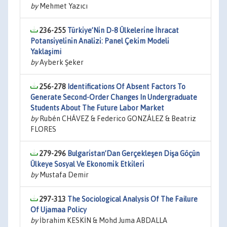
by
Mehmet Yazıcı
236-255
Türki̇ye’Ni̇n D-8 Ülkeleri̇ne İhracat
Potansi̇yeli̇ni̇n Anali̇zi̇: Panel Çeki̇m Modeli̇
Yaklaşimi
by
Ayberk Şeker
256-278
Identifications Of Absent Factors To
Generate Second-Order Changes In Undergraduate
Students About The Future Labor Market
by
Rubén CHÁVEZ & Federico GONZÁLEZ & Beatriz
FLORES
279-296
Bulgari̇stan’Dan Gerçekleşen Dişa Göçün
Ülkeye Sosyal Ve Ekonomi̇k Etki̇leri̇
by
Mustafa Demir
297-313
The Sociological Analysis Of The Failure
Of Ujamaa Policy
by
İbrahim KESKİN & Mohd Juma ABDALLA