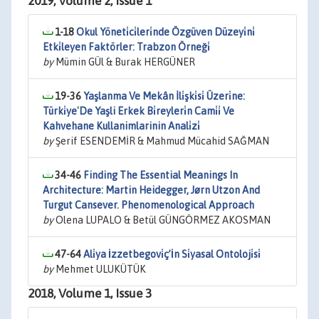
2019, Volume 2, Issue 1
1-18
Okul Yöneti̇ci̇leri̇nde Özgüven Düzeyi̇ni̇
Etki̇leyen Faktörler: Trabzon Örneği̇
by
Mümin GÜl & Burak HERGÜNER
19-36
Yaşlanma Ve Mekân İli̇şki̇si̇ Üzeri̇ne:
Türki̇ye'De Yaşli Erkek Bi̇reyleri̇n Cami̇i̇ Ve
Kahvehane Kullanimlarinin Anali̇zi̇
by
Şerif ESENDEMİR & Mahmud Mücahid SAĞMAN
34-46
Finding The Essential Meanings In
Architecture: Martin Heidegger, Jørn Utzon And
Turgut Cansever. Phenomenological Approach
by
Olena LUPALO & Betül GÜNGÖRMEZ AKOSMAN
47-64
Ali̇ya İzzetbegovi̇ç’İn Si̇yasal Ontoloji̇si̇
by
Mehmet ULUKÜTÜK
2018, Volume 1, Issue 3