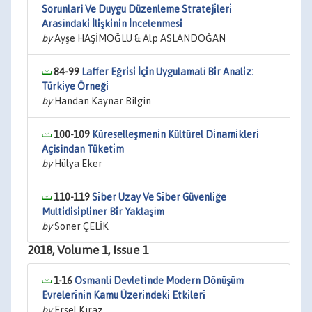
Sorunlari Ve Duygu Düzenleme Strateji̇leri̇
Arasindaki̇ İli̇şki̇ni̇n İncelenmesi̇
by
Ayşe HAŞİMOĞLU & Alp ASLANDOĞAN
84-99
Laffer Eğri̇si̇ İçi̇n Uygulamali Bi̇r Anali̇z:
Türki̇ye Örneği̇
by
Handan Kaynar Bilgin
100-109
Küreselleşmeni̇n Kültürel Di̇nami̇kleri̇
Açisindan Tüketi̇m
by
Hülya Eker
110-119
Si̇ber Uzay Ve Si̇ber Güvenli̇ğe
Multi̇di̇si̇pli̇ner Bi̇r Yaklaşim
by
Soner ÇELİK
2018, Volume 1, Issue 1
1-16
Osmanli Devleti̇nde Modern Dönüşüm
Evreleri̇ni̇n Kamu Üzeri̇ndeki̇ Etki̇leri̇
by
Ersel Kiraz