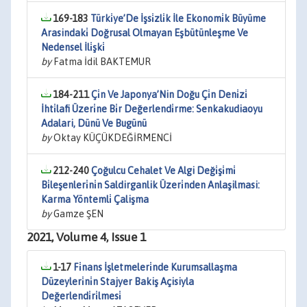
169-183
Türki̇ye’De İşsi̇zli̇k İle Ekonomi̇k Büyüme
Arasindaki̇ Doğrusal Olmayan Eşbütünleşme Ve
Nedensel İli̇şki̇
by
Fatma İdil BAKTEMUR
184-211
Çi̇n Ve Japonya’Nin Doğu Çi̇n Deni̇zi̇
İhti̇lafi Üzeri̇ne Bi̇r Değerlendi̇rme: Senkakudiaoyu
Adalari, Dünü Ve Bugünü
by
Oktay KÜÇÜKDEĞİRMENCİ
212-240
Çoğulcu Cehalet Ve Algi Deği̇şi̇mi̇
Bi̇leşenleri̇ni̇n Saldirganlik Üzeri̇nden Anlaşilmasi:
Karma Yöntemli̇ Çalişma
by
Gamze ŞEN
2021, Volume 4, Issue 1
1-17
Fi̇nans İşletmeleri̇nde Kurumsallaşma
Düzeyleri̇ni̇n Stajyer Bakiş Açisiyla
Değerlendi̇ri̇lmesi̇