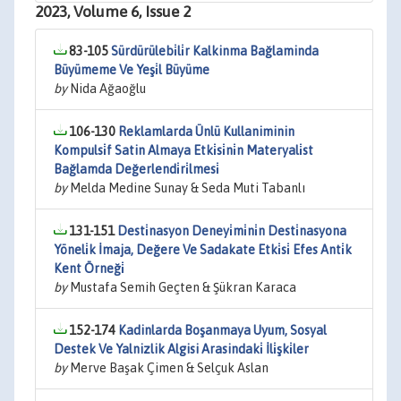
2023, Volume 6, Issue 2
83-105
Sürdürülebi̇li̇r Kalkinma Bağlaminda
Büyümeme Ve Yeşi̇l Büyüme
by
Nida Ağaoğlu
106-130
Reklamlarda Ünlü Kullaniminin
Kompulsi̇f Satin Almaya Etki̇si̇ni̇n Materyali̇st
Bağlamda Değerlendi̇ri̇lmesi̇
by
Melda Medine Sunay & Seda Muti Tabanlı
131-151
Desti̇nasyon Deneyi̇mi̇ni̇n Desti̇nasyona
Yöneli̇k İmaja, Değere Ve Sadakate Etki̇si̇ Efes Anti̇k
Kent Örneği̇
by
Mustafa Semih Geçten & Şükran Karaca
152-174
Kadinlarda Boşanmaya Uyum, Sosyal
Destek Ve Yalnizlik Algisi Arasindaki̇ İli̇şki̇ler
by
Merve Başak Çimen & Selçuk Aslan