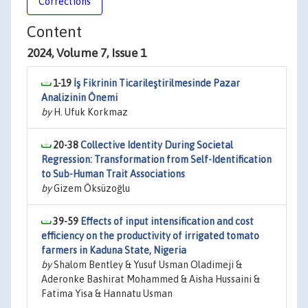
Corrections
Content
2024, Volume 7, Issue 1
1-19
İş Fikrinin Ticarileştirilmesinde Pazar
Analizinin Önemi
by
H. Ufuk Korkmaz
20-38
Collective Identity During Societal
Regression: Transformation from Self-Identification
to Sub-Human Trait Associations
by
Gizem Öksüzoğlu
39-59
Effects of input intensification and cost
efficiency on the productivity of irrigated tomato
farmers in Kaduna State, Nigeria
by
Shalom Bentley & Yusuf Usman Oladimeji &
Aderonke Bashirat Mohammed & Aisha Hussaini &
Fatima Yisa & Hannatu Usman