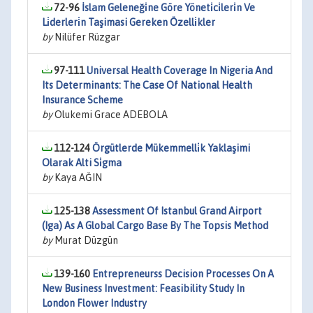
72-96
İslam Geleneği̇ne Göre Yöneti̇ci̇leri̇n Ve
Li̇derleri̇n Taşimasi Gereken Özelli̇kler
by
Nilüfer Rüzgar
97-111
Universal Health Coverage In Nigeria And
Its Determinants: The Case Of National Health
Insurance Scheme
by
Olukemi Grace ADEBOLA
112-124
Örgütlerde Mükemmelli̇k Yaklaşimi
Olarak Alti Si̇gma
by
Kaya AĞIN
125-138
Assessment Of Istanbul Grand Airport
(Iga) As A Global Cargo Base By The Topsis Method
by
Murat Düzgün
139-160
Entrepreneurss Decision Processes On A
New Business Investment: Feasibility Study In
London Flower Industry