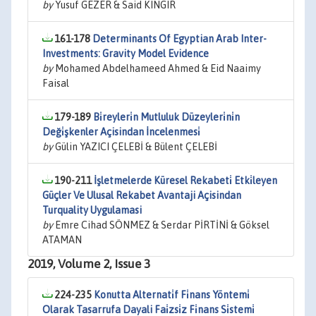
by
Yusuf GEZER & Said KINGIR
161-178
Determinants Of Egyptian Arab Inter-
Investments: Gravity Model Evidence
by
Mohamed Abdelhameed Ahmed & Eid Naaimy
Faisal
179-189
Bi̇reyleri̇n Mutluluk Düzeyleri̇ni̇n
Deği̇şkenler Açisindan İncelenmesi̇
by
Gülin YAZICI ÇELEBİ & Bülent ÇELEBİ
190-211
İşletmelerde Küresel Rekabeti̇ Etki̇leyen
Güçler Ve Ulusal Rekabet Avantaji Açisindan
Turquality Uygulamasi
by
Emre Cihad SÖNMEZ & Serdar PİRTİNİ & Göksel
ATAMAN
2019, Volume 2, Issue 3
224-235
Konutta Alternati̇f Fi̇nans Yöntemi̇
Olarak Tasarrufa Dayali Fai̇zsi̇z Fi̇nans Si̇stemi̇