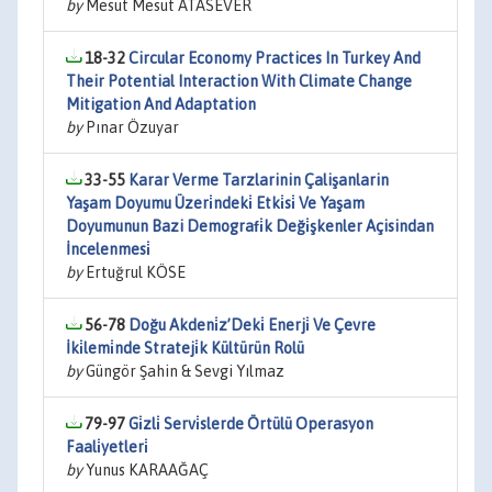
by
Mesut Mesut ATASEVER
18-32
Circular Economy Practices In Turkey And
Their Potential Interaction With Climate Change
Mitigation And Adaptation
by
Pınar Özuyar
33-55
Karar Verme Tarzlarinin Çalişanlarin
Yaşam Doyumu Üzeri̇ndeki̇ Etki̇si̇ Ve Yaşam
Doyumunun Bazi Demografi̇k Deği̇şkenler Açisindan
İncelenmesi̇
by
Ertuğrul KÖSE
56-78
Doğu Akdeni̇z’Deki̇ Enerji̇ Ve Çevre
İki̇lemi̇nde Strateji̇k Kültürün Rolü
by
Güngör Şahin & Sevgi Yılmaz
79-97
Gi̇zli̇ Servi̇slerde Örtülü Operasyon
Faali̇yetleri̇
by
Yunus KARAAĞAÇ