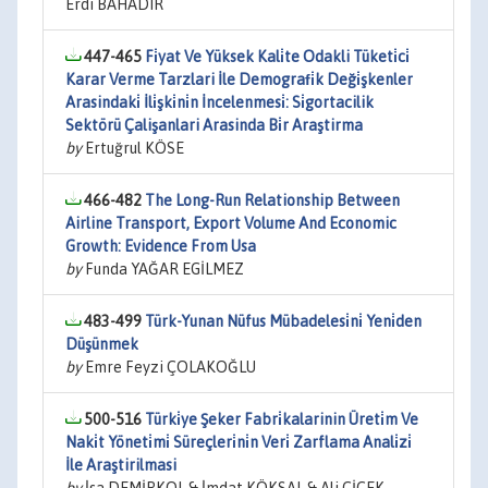
Erdi BAHADIR
447-465
Fi̇yat Ve Yüksek Kali̇te Odakli Tüketi̇ci̇
Karar Verme Tarzlari İle Demografi̇k Deği̇şkenler
Arasindaki̇ İli̇şki̇ni̇n İncelenmesi̇: Si̇gortacilik
Sektörü Çalişanlari Arasinda Bi̇r Araştirma
by
Ertuğrul KÖSE
466-482
The Long-Run Relationship Between
Airline Transport, Export Volume And Economic
Growth: Evidence From Usa
by
Funda YAĞAR EGİLMEZ
483-499
Türk-Yunan Nüfus Mübadelesi̇ni̇ Yeni̇den
Düşünmek
by
Emre Feyzi ÇOLAKOĞLU
500-516
Türki̇ye Şeker Fabri̇kalarinin Üreti̇m Ve
Naki̇t Yöneti̇mi̇ Süreçleri̇ni̇n Veri̇ Zarflama Anali̇zi̇
İle Araştirilmasi