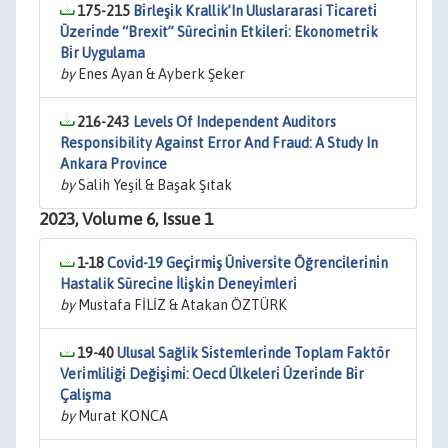
175-215
Bi̇rleşi̇k Krallik’In Uluslararasi Ti̇careti̇
Üzeri̇nde “Brexit” Süreci̇ni̇n Etki̇leri̇: Ekonometri̇k
Bi̇r Uygulama
by
Enes Ayan & Ayberk Şeker
216-243
Levels Of Independent Auditors
Responsibility Against Error And Fraud: A Study In
Ankara Province
by
Salih Yeşil & Başak Şıtak
2023, Volume 6, Issue 1
1-18
Covi̇d-19 Geçi̇rmi̇ş Üni̇versi̇te Öğrenci̇leri̇ni̇n
Hastalik Süreci̇ne İli̇şki̇n Deneyi̇mleri̇
by
Mustafa FİLİZ & Atakan ÖZTÜRK
19-40
Ulusal Sağlik Si̇stemleri̇nde Toplam Faktör
Veri̇mli̇li̇ği̇ Deği̇şi̇mi̇: Oecd Ülkeleri̇ Üzeri̇nde Bi̇r
Çalişma
by
Murat KONCA