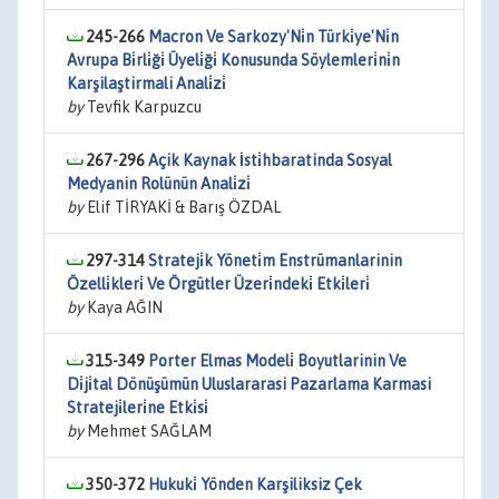
245-266
Macron Ve Sarkozy'Ni̇n Türki̇ye'Ni̇n
Avrupa Bi̇rli̇ği̇ Üyeli̇ği̇ Konusunda Söylemleri̇ni̇n
Karşilaştirmali Anali̇zi̇
by
Tevfik Karpuzcu
267-296
Açik Kaynak İsti̇hbaratinda Sosyal
Medyanin Rolünün Anali̇zi̇
by
Elif TİRYAKİ & Barış ÖZDAL
297-314
Strateji̇k Yöneti̇m Enstrümanlarinin
Özelli̇kleri̇ Ve Örgütler Üzeri̇ndeki̇ Etki̇leri̇
by
Kaya AĞIN
315-349
Porter Elmas Modeli̇ Boyutlarinin Ve
Di̇ji̇tal Dönüşümün Uluslararasi Pazarlama Karmasi
Strateji̇leri̇ne Etki̇si̇
by
Mehmet SAĞLAM
350-372
Hukuki̇ Yönden Karşiliksiz Çek