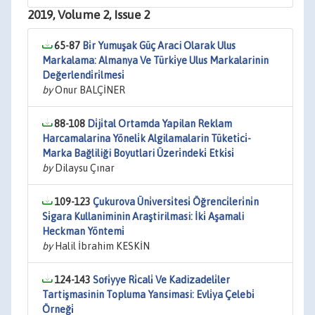
2019, Volume 2, Issue 2
65-87
Bi̇r Yumuşak Güç Araci Olarak Ulus
Markalama: Almanya Ve Türki̇ye Ulus Markalarinin
Değerlendi̇ri̇lmesi̇
by
Onur BALÇİNER
88-108
Di̇ji̇tal Ortamda Yapilan Reklam
Harcamalarina Yöneli̇k Algilamalarin Tüketi̇ci̇-
Marka Bağliliği Boyutlari Üzeri̇ndeki̇ Etki̇si̇
by
Dilaysu Çınar
109-123
Çukurova Üni̇versi̇tesi̇ Öğrenci̇leri̇ni̇n
Si̇gara Kullaniminin Araştirilmasi: İki̇ Aşamali
Heckman Yöntemi̇
by
Halil İbrahim KESKİN
124-143
Sofi̇yye Ri̇cali̇ Ve Kadizadeli̇ler
Tartişmasinin Topluma Yansimasi: Evli̇ya Çelebi̇
Örneği̇