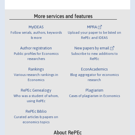
More services and features
MyIDEAS
MPRA
Follow serials, authors, keywords
Upload your paper to be listed on
& more
RePEc and IDEAS
Author registration
New papers by email
Public profiles for Economics
Subscribe to new additions to
researchers
RePEc
Rankings
EconAcademics
Various research rankings in
Blog aggregator for economics
Economics
research
RePEc Genealogy
Plagiarism
Who was a student of whom,
Cases of plagiarism in Economics
using RePEc
RePEc Biblio
Curated articles & papers on
economics topics
About RePEc