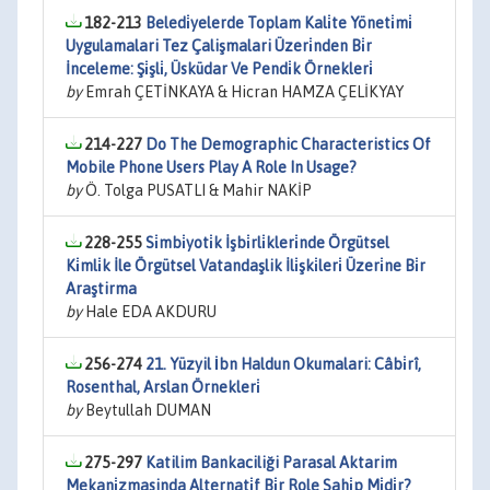
182-213
Beledi̇yelerde Toplam Kali̇te Yöneti̇mi̇
Uygulamalari Tez Çalişmalari Üzeri̇nden Bi̇r
İnceleme: Şi̇şli̇, Üsküdar Ve Pendi̇k Örnekleri̇
by
Emrah ÇETİNKAYA & Hicran HAMZA ÇELİKYAY
214-227
Do The Demographic Characteristics Of
Mobile Phone Users Play A Role In Usage?
by
Ö. Tolga PUSATLI & Mahir NAKİP
228-255
Si̇mbi̇yoti̇k İşbi̇rli̇kleri̇nde Örgütsel
Ki̇mli̇k İle Örgütsel Vatandaşlik İli̇şki̇leri̇ Üzeri̇ne Bi̇r
Araştirma
by
Hale EDA AKDURU
256-274
21. Yüzyil İbn Haldun Okumalari: Câbi̇rî,
Rosenthal, Arslan Örnekleri̇
by
Beytullah DUMAN
275-297
Katilim Bankaciliği Parasal Aktarim
Mekani̇zmasinda Alternati̇f Bi̇r Role Sahi̇p Mi̇di̇r?