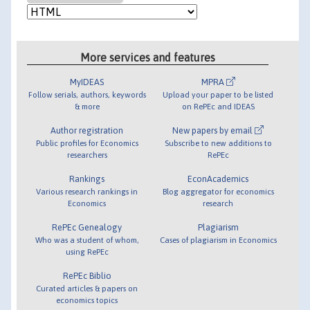
More services and features
MyIDEAS
MPRA
Follow serials, authors, keywords
Upload your paper to be listed
& more
on RePEc and IDEAS
Author registration
New papers by email
Public profiles for Economics
Subscribe to new additions to
researchers
RePEc
Rankings
EconAcademics
Various research rankings in
Blog aggregator for economics
Economics
research
RePEc Genealogy
Plagiarism
Who was a student of whom,
Cases of plagiarism in Economics
using RePEc
RePEc Biblio
Curated articles & papers on
economics topics