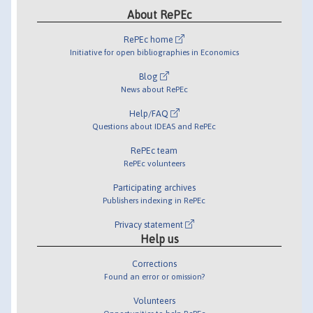
About RePEc
RePEc home
Initiative for open bibliographies in Economics
Blog
News about RePEc
Help/FAQ
Questions about IDEAS and RePEc
RePEc team
RePEc volunteers
Participating archives
Publishers indexing in RePEc
Privacy statement
Help us
Corrections
Found an error or omission?
Volunteers