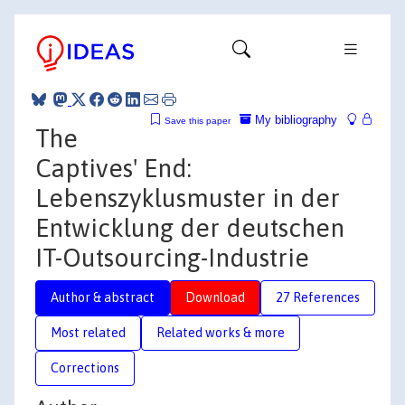
My bibliography
Save this paper
The
Captives' End:
Lebenszyklusmuster in der
Entwicklung der deutschen
IT-Outsourcing-Industrie
Author & abstract
Download
27 References
Most related
Related works & more
Corrections