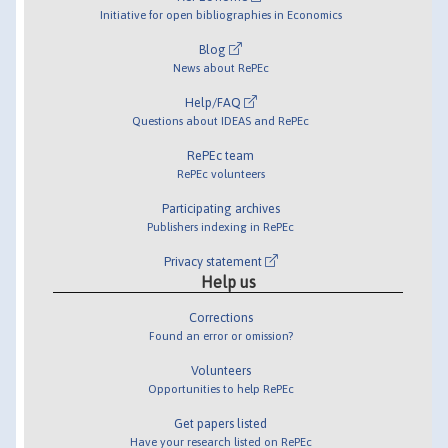
Initiative for open bibliographies in Economics
Blog
News about RePEc
Help/FAQ
Questions about IDEAS and RePEc
RePEc team
RePEc volunteers
Participating archives
Publishers indexing in RePEc
Privacy statement
Help us
Corrections
Found an error or omission?
Volunteers
Opportunities to help RePEc
Get papers listed
Have your research listed on RePEc