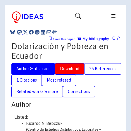
My bibliography
Save this paper
Dolarización y Pobreza en
Ecuador
Author & abstract
Download
25 References
1 Citations
Most related
Related works & more
Corrections
Author
Listed:
Ricardo N. Bebczuk
(Centro de Estudios Distributivos, Laborales y