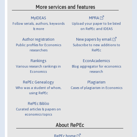
More services and features
MyIDEAS
MPRA
Follow serials, authors, keywords
Upload your paper to be listed
& more
on RePEc and IDEAS
Author registration
New papers by email
Public profiles for Economics
Subscribe to new additions to
researchers
RePEc
Rankings
EconAcademics
Various research rankings in
Blog aggregator for economics
Economics
research
RePEc Genealogy
Plagiarism
Who was a student of whom,
Cases of plagiarism in Economics
using RePEc
RePEc Biblio
Curated articles & papers on
economics topics
About RePEc
RePEc home