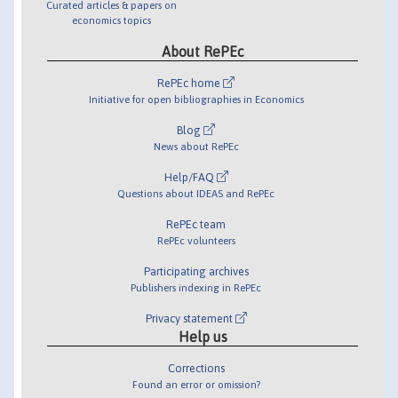
Curated articles & papers on
economics topics
About RePEc
RePEc home
Initiative for open bibliographies in Economics
Blog
News about RePEc
Help/FAQ
Questions about IDEAS and RePEc
RePEc team
RePEc volunteers
Participating archives
Publishers indexing in RePEc
Privacy statement
Help us
Corrections
Found an error or omission?