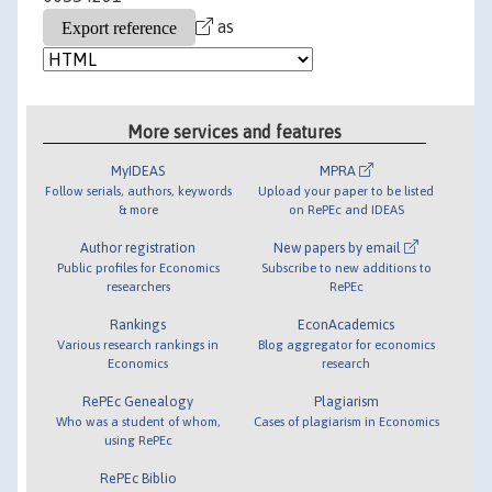
as
More services and features
MyIDEAS
MPRA
Follow serials, authors, keywords
Upload your paper to be listed
& more
on RePEc and IDEAS
Author registration
New papers by email
Public profiles for Economics
Subscribe to new additions to
researchers
RePEc
Rankings
EconAcademics
Various research rankings in
Blog aggregator for economics
Economics
research
RePEc Genealogy
Plagiarism
Who was a student of whom,
Cases of plagiarism in Economics
using RePEc
RePEc Biblio