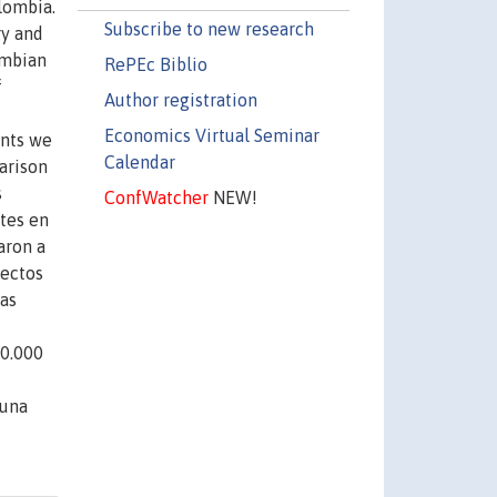
lombia.
Subscribe to new research
ry and
ombian
RePEc Biblio
f
Author registration
Economics Virtual Seminar
ents we
Calendar
arison
s
ConfWatcher
NEW!
tes en
aron a
pectos
das
00.000
 una