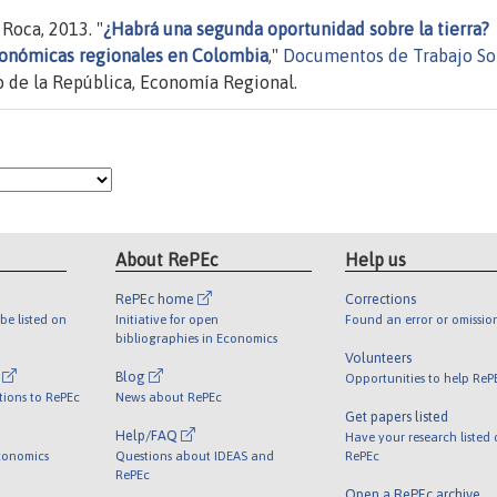
Roca, 2013. "
¿Habrá una segunda oportunidad sobre la tierra?
económicas regionales en Colombia
,"
Documentos de Trabajo So
 de la República, Economía Regional.
About RePEc
Help us
RePEc home
Corrections
be listed on
Initiative for open
Found an error or omissio
bibliographies in Economics
Volunteers
l
Blog
Opportunities to help ReP
tions to RePEc
News about RePEc
Get papers listed
Help/FAQ
Have your research listed
conomics
Questions about IDEAS and
RePEc
RePEc
Open a RePEc archive