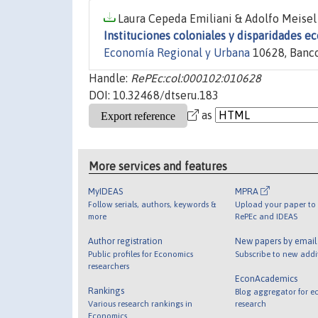
Laura Cepeda Emiliani & Adolfo Meisel 
Instituciones coloniales y disparidades 
Economía Regional y Urbana
10628, Banco
Handle:
RePEc:col:000102:010628
DOI: 10.32468/dtseru.183
as
More services and features
MyIDEAS
MPRA
Follow serials, authors, keywords &
Upload your paper to 
more
RePEc and IDEAS
Author registration
New papers by emai
Public profiles for Economics
Subscribe to new addi
researchers
EconAcademics
Rankings
Blog aggregator for e
Various research rankings in
research
Economics