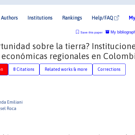
Authors
Institutions
Rankings
Help/FAQ
My
My bibliograp
Save this paper
nidad sobre la tierra? Institucion
s económicas regionales en Colomb
on
8 Citations
Related works & more
Corrections
da Emiliani
sel Roca