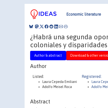
Economic literature
¿Habrá una segunda oportu
coloniales y disparidade
Author & abstract
Download & other versi
Author
Listed:
Registered:
Laura Cepeda Emiliani
Laura Cepe
Adolfo Meisel Roca
Adolfo Mei
Abstract