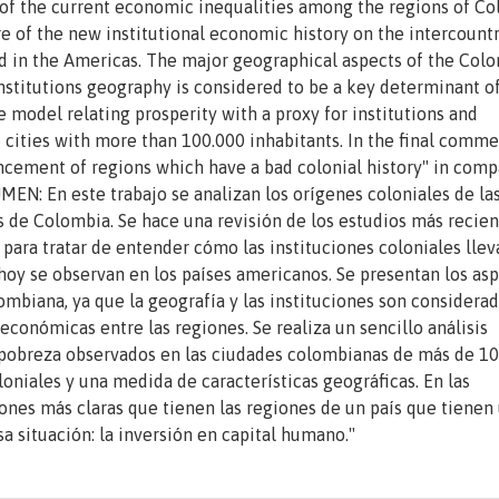
s of the current economic inequalities among the regions of Co
re of the new institutional economic history on the intercount
d in the Americas. The major geographical aspects of the Col
institutions geography is considered to be a key determinant o
 model relating prosperity with a proxy for institutions and
 cities with more than 100.000 inhabitants. In the final comm
ncement of regions which have a bad colonial history" in comp
MEN: En este trabajo se analizan los orígenes coloniales de la
 de Colombia. Se hace una revisión de los estudios más recien
l para tratar de entender cómo las instituciones coloniales llev
hoy se observan en los países americanos. Se presentan los as
ombiana, ya que la geografía y las instituciones son considera
económicas entre las regiones. Se realiza un sencillo análisis
 pobreza observados en las ciudades colombianas de más de 1
oniales y una medida de características geográficas. En las
iones más claras que tienen las regiones de un país que tienen
sa situación: la inversión en capital humano."