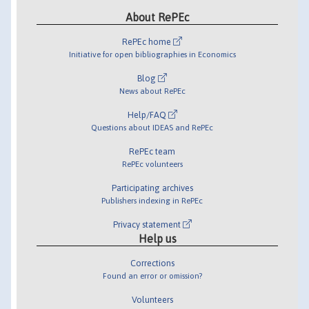
About RePEc
RePEc home
Initiative for open bibliographies in Economics
Blog
News about RePEc
Help/FAQ
Questions about IDEAS and RePEc
RePEc team
RePEc volunteers
Participating archives
Publishers indexing in RePEc
Privacy statement
Help us
Corrections
Found an error or omission?
Volunteers