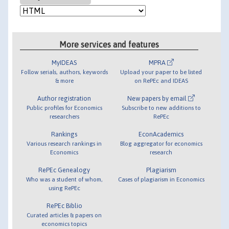
More services and features
MyIDEAS
MPRA
Follow serials, authors, keywords
Upload your paper to be listed
& more
on RePEc and IDEAS
Author registration
New papers by email
Public profiles for Economics
Subscribe to new additions to
researchers
RePEc
Rankings
EconAcademics
Various research rankings in
Blog aggregator for economics
Economics
research
RePEc Genealogy
Plagiarism
Who was a student of whom,
Cases of plagiarism in Economics
using RePEc
RePEc Biblio
Curated articles & papers on
economics topics