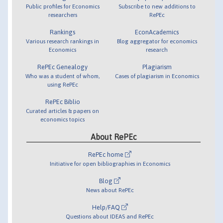
Public profiles for Economics
Subscribe to new additions to
researchers
RePEc
Rankings
EconAcademics
Various research rankings in
Blog aggregator for economics
Economics
research
RePEc Genealogy
Plagiarism
Who was a student of whom,
Cases of plagiarism in Economics
using RePEc
RePEc Biblio
Curated articles & papers on
economics topics
About RePEc
RePEc home
Initiative for open bibliographies in Economics
Blog
News about RePEc
Help/FAQ
Questions about IDEAS and RePEc