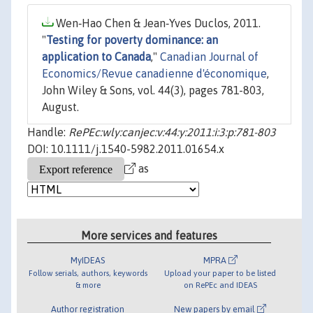
Wen‐Hao Chen & Jean‐Yves Duclos, 2011.
"
Testing for poverty dominance: an
application to Canada
,"
Canadian Journal of
Economics/Revue canadienne d'économique
,
John Wiley & Sons, vol. 44(3), pages 781-803,
August.
Handle:
RePEc:wly:canjec:v:44:y:2011:i:3:p:781-803
DOI: 10.1111/j.1540-5982.2011.01654.x
as
More services and features
MyIDEAS
MPRA
Follow serials, authors, keywords
Upload your paper to be listed
& more
on RePEc and IDEAS
Author registration
New papers by email