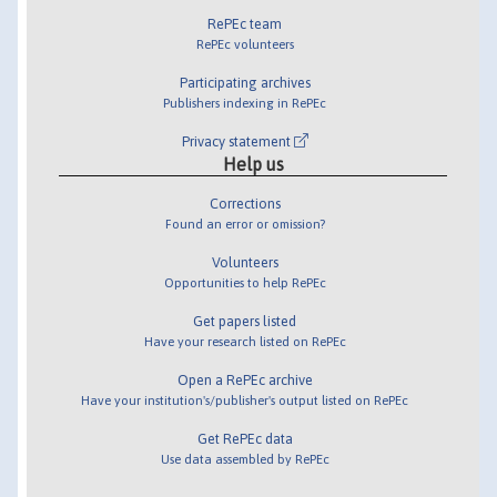
RePEc team
RePEc volunteers
Participating archives
Publishers indexing in RePEc
Privacy statement
Help us
Corrections
Found an error or omission?
Volunteers
Opportunities to help RePEc
Get papers listed
Have your research listed on RePEc
Open a RePEc archive
Have your institution's/publisher's output listed on RePEc
Get RePEc data
Use data assembled by RePEc