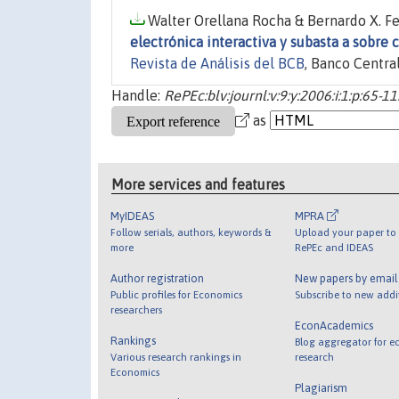
Walter Orellana Rocha & Bernardo X. Fe
electrónica interactiva y subasta a sobre 
Revista de Análisis del BCB
, Banco Central
Handle:
RePEc:blv:journl:v:9:y:2006:i:1:p:65-1
as
More services and features
MyIDEAS
MPRA
Follow serials, authors, keywords &
Upload your paper to 
more
RePEc and IDEAS
Author registration
New papers by emai
Public profiles for Economics
Subscribe to new addi
researchers
EconAcademics
Rankings
Blog aggregator for e
Various research rankings in
research
Economics
Plagiarism