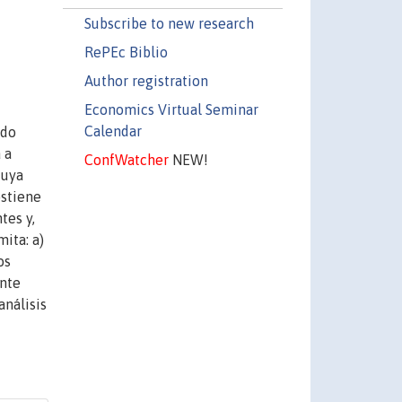
Subscribe to new research
RePEc Biblio
Author registration
Economics Virtual Seminar
Calendar
ado
 a
ConfWatcher
NEW!
cuya
ostiene
tes y,
ita: a)
os
ente
análisis