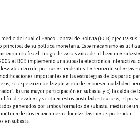
medio del cual el Banco Central de Bolivia (BCB) ejecuta sus
 principal de su política monetaria. Este mecanismo es utiliz
nciamiento fiscal. Luego de varios años de utilizar una subasta
 2005 el BCB implementó una subasta electrónica interactiva, 
sa abierta o de precios ascendentes. La teoría de subastas s
odificaciones importantes en las estrategias de los participan
tesis, se esperaría que la aplicación de la nueva modalidad perm
ador", b) una mayor participación en subasta, y c) la caída de l
el fin de evaluar y verificar estos postulados teóricos, el pres
ltados generados por ambos formatos de subasta, mediante un 
ométrica de dos ecuaciones reducidas, las cuales pretenden
s en subasta.