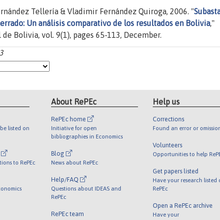
rnández Tellería & Vladimir Fernández Quiroga, 2006. "
Subast
cerrado: Un análisis comparativo de los resultados en Bolivia
,"
 de Bolivia, vol. 9(1), pages 65-113, December.
13
About RePEc
Help us
RePEc home
Corrections
be listed on
Initiative for open
Found an error or omissio
bibliographies in Economics
Volunteers
l
Blog
Opportunities to help ReP
tions to RePEc
News about RePEc
Get papers listed
Help/FAQ
Have your research listed
conomics
Questions about IDEAS and
RePEc
RePEc
Open a RePEc archive
RePEc team
Have your