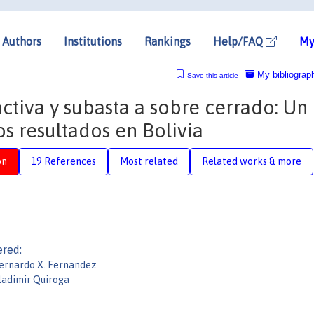
Authors
Institutions
Rankings
Help/FAQ
My
My bibliograp
Save this article
activa y subasta a sobre cerrado: Un
os resultados en Bolivia
on
19 References
Most related
Related works & more
ered:
ernardo X. Fernandez
ladimir Quiroga