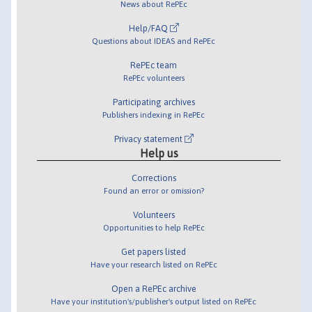
News about RePEc
Help/FAQ
Questions about IDEAS and RePEc
RePEc team
RePEc volunteers
Participating archives
Publishers indexing in RePEc
Privacy statement
Help us
Corrections
Found an error or omission?
Volunteers
Opportunities to help RePEc
Get papers listed
Have your research listed on RePEc
Open a RePEc archive
Have your institution's/publisher's output listed on RePEc