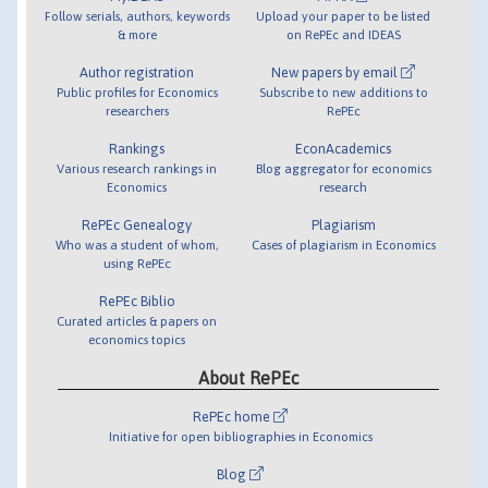
Follow serials, authors, keywords
Upload your paper to be listed
& more
on RePEc and IDEAS
Author registration
New papers by email
Public profiles for Economics
Subscribe to new additions to
researchers
RePEc
Rankings
EconAcademics
Various research rankings in
Blog aggregator for economics
Economics
research
RePEc Genealogy
Plagiarism
Who was a student of whom,
Cases of plagiarism in Economics
using RePEc
RePEc Biblio
Curated articles & papers on
economics topics
About RePEc
RePEc home
Initiative for open bibliographies in Economics
Blog