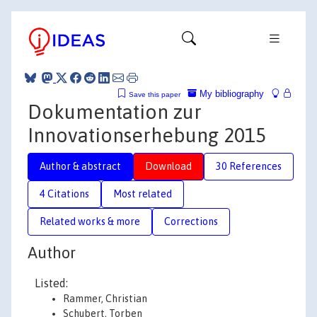
My bibliography
Save this paper
Dokumentation zur
Innovationserhebung 2015
Author & abstract
Download
30 References
4 Citations
Most related
Related works & more
Corrections
Author
Listed:
Rammer, Christian
Schubert, Torben