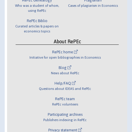
RePEc Genealogy
Plagiarism
Who was a student of whom,
Cases of plagiarism in Economics
using RePEc
RePEc Biblio
Curated articles & papers on
economics topics
About RePEc
RePEc home
Initiative for open bibliographies in Economics
Blog
News about RePEc
Help/FAQ
Questions about IDEAS and RePEc
RePEc team
RePEc volunteers
Participating archives
Publishers indexing in RePEc
Privacy statement