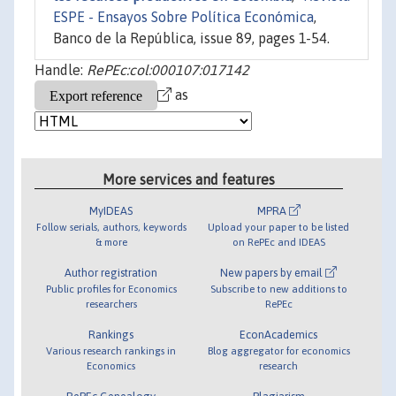
ESPE - Ensayos Sobre Política Económica
,
Banco de la República, issue 89, pages 1-54.
Handle:
RePEc:col:000107:017142
as
More services and features
MyIDEAS
MPRA
Follow serials, authors, keywords
Upload your paper to be listed
& more
on RePEc and IDEAS
Author registration
New papers by email
Public profiles for Economics
Subscribe to new additions to
researchers
RePEc
Rankings
EconAcademics
Various research rankings in
Blog aggregator for economics
Economics
research